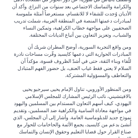
والكرامة والتماسك الاجتماعي بعد سنوات من النزاع. وأكد أن
الأديان وُجدت للشفاء لا للانقسام، مستعرضاً أمثلة ملموسة
لمبادرات دعمتها المنصة في المنطقة العربية، شملت تدريب
الصحفيين على مواجهة خطاب الكراهية، وتمكين النساء
والشباب، وتعزيز التعاون بين أتباع الديانات المختلفة
.
ومن واقع التجربة السورية، أوضح المطران شربك أن
المبادرات الحوارية التي دعمها كايسيد وفّرت مساحات نادرة
للّقاء وبناء الثقة، حتى في أشدّ الظروف قسوة، مؤكداً أن
السلام لا يعني فقط غياب العنف، بل حضور الفهم المتبادل
والتعاطف والمسؤولية المشتركة
.
ومن المنظور الأوروبي، تناول الإمام يحيى سيرجيو يحيى
بالافيتشيني، نائب الرئيس المشارك للمجلس الإسلامي
اليهودي، كيف أسهم التعاون المستدام بين المسلمين واليهود
في مواجهة معاداة السامية والكراهية ضد المسلمين، وتقديم
نموذج جديد للدبلوماسية العامة. وأشار إلى أن المجلس، الذي
أُنشئ بدعم من كايسيد، يجمع الأئمة والحاخامات للحوار مع
صناع القرار حول قضايا التعليم وحقوق الإنسان والتماسك