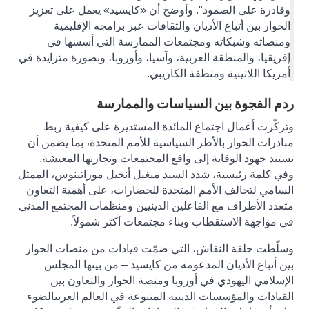
وقادرة على الصمود".
وأوضح أن «كايسيد» يعمل على تعزيز
الحوار بين أتباع الأديان والثقافات عبر برامجه الإقليمية
ومنصاته وشبكاته ومجتمعات الممارسة التي أسسها في
إفريقيا، والمنطقة العربية، وآسيا، وأوروبا، وبصورة متزايدة في
أمريكا اللاتينية ومنطقة الكاريبي
.
ردم الفجوة بين السياسات والممارسة
وتركّزت أعمال اجتماع المائدة المستديرة على كيفية ربط
مبادرات الحوار بالأطر السياسية للأمم المتحدة، بما يضمن أن
تستند جهود الوقاية إلى واقع المجتمعات وتجاربها المعيشة.
وفي كلمة رئيسية، شدد السيد ميغيل أنخيل موراتينوس، الممثل
السامي لتحالف الأمم المتحدة للحضارات، على أهمية التعاون
متعدد الأطراف مع الفاعلين الدينيين ومنظمات المجتمع المدني
في مواجهة الاستقطاب وبناء مجتمعات أكثر شمولاً
.
وسلّطت حلقة النقاش، التي ضمّت قيادات من منصات الحوار
بين أتباع الأديان المدعومة من كايسيد – من بينها المجلس
الإسلامي اليهودي في أوروبا
ومنصة الحوار والتعاون بين
القيادات والمؤسسات الدينية المتنوعة في العالم العربيالضوء