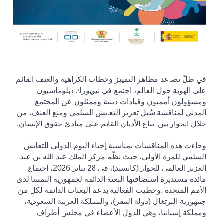
في ظلّ تصاعد مظاهر التمييز وخطاب الكراهية والعنف القائم
على الهوية حول العالم، اجتمع في نيويورك دبلوماسيون
ومسؤولون أمميون وقيادات دينية وممثلون عن المجتمع
المدني لمناقشة سُبل تعزيز التعايش السلمي ومنع العنف، من
خلال الحوار بين أتباع الأديان القائم على مبادئ حقوق الإنسان
.
وجاءت هذه المناقشات بمناسبة إحياء اليوم الدولي للتعايش
السلمي للمرة الأولى، حيث نظّم مركز الملك عبد الله بن عبد
العزيز العالمي للحوار (كايسيد)، في 28 يناير 2026، اجتماع
مائدة مستديرة استضافتها البعثة الدائمة لجمهورية النمسا لدى
الأمم المتحدة
.
وحظيت الفعالية بدعم البعثات الدائمة لكل من
جمهورية البرتغال (دولة المقر)، والمملكة العربية السعودية،
ومملكة إسبانيا، وهي الدول الأعضاء في مجلس أطراف