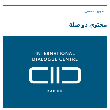
تدوين صوتي
محتوى ذو صلة