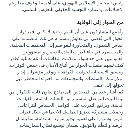
رئيس المجلس الإسلامي اليهودي، على أهمية الوقوف معاً رغم
الاختلافات، باعتباره التجسيد الحقيقي للتعايش السلمي
.
من الحوار إلى الوقاية
وأجمع المشاركون على أن القيم وحدها لا تكفي. فمبادرات
الحوار التي تُفضي إلى تعايش مستدام هي تلك المصممة على
أساس الشمول، والمتجاوزة للعواصم إلى المجتمعات المحلية،
والمستثمرة في بناء قدرات القادة الدينيين والمسؤولين
العموميين على حد سواء. وقدّمت النقاشات أمثلة عملية تُظهر
كيف تسهم منصات الحوار بين أتباع الأديان في خفض التوترات،
وتنسيق الاستجابة لحوادث الكراهية، وتوفير مؤشرات إنذار
مبكر تمكّن السلطات والمجتمعات من احتواء المخاطر قبل
تحوّلها إلى عنف
.
كما أشار عدد من المتحدثين إلى نماذج تعاون قابلة للتكرار، من
بينها آليات التواصل المستمر بين البعثات الدائمة والقيادات
الدينية، وبرامج التدريب على التواصل الحساس للنزاعات،
وحملات مشتركة لتعزيز التماسك الاجتماعي خلال فترات
التوتر. وشددوا على أهمية توفير موارد مستدامة، بما يشمل
الرصد والتعلّم والتوثيق، لضمان توسيع نطاق الممارسات