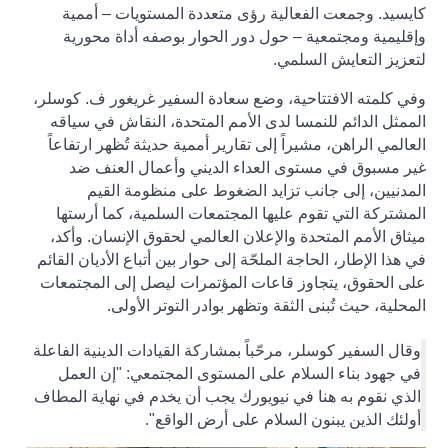
كايسيد. وجمعت الفعالية رؤى متعددة المستويات – أممية
وإقليمية ومجتمعية – حول دور الحوار بوصفه أداة محورية
لتعزيز التعايش السلمي
.
وفي كلمته الافتتاحية، وضع سعادة السفير غريغور ف. كوسلر،
الممثل الدائم للنمسا لدى الأمم المتحدة، النقاش في سياقه
العالمي الراهن، مشيراً إلى تقارير أممية حديثة تُظهر ارتفاعاً
غير مسبوق في مستوى العداء الديني وأعمال العنف ضد
المدنيين، إلى جانب تزايد الضغوط على منظومة القيم
المشتركة التي تقوم عليها المجتمعات السلمية، كما أرستها
ميثاق الأمم المتحدة والإعلان العالمي لحقوق الإنسان. وأكد،
في هذا الإطار، الحاجة الملحّة إلى حوار بين أتباع الأديان القائم
على الحقوق، يتجاوز قاعات المؤتمرات ليصل إلى المجتمعات
المحلية، حيث تُبنى الثقة وتظهر بوادر التوتر الأولى
.
وقال السفير كوسلر، مرحّباً بمشاركة القيادات الدينية الفاعلة
في جهود بناء السلام على المستوى المجتمعي:
"إن العمل
الذي نقوم به هنا في نيويورك يجب أن يخدم في نهاية المطاف
أولئك الذين يبنون السلام على أرض الواقع"
.