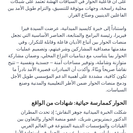
على أن فاعلية الحوار في السياقات الهشّة تعتمد على شبكات
محلية راسخة، وجهات موثوقة للتنسيق، والتزام طويل الأمد بين
الفاعلين الدينيين وصنّاع القرار
.
واستناداً إلى خبرة كايسيد الميدانية، عرضت السيدة فيرا
فيريرا، رئيسة البرامج والمتابعة، العناصر الأساسية التي تجعل
منصات الحوار بين أتباع الأديان فاعلة وقابلة للتكرار، وفي
مقدمتها مصداقية المشاركين وشرعيتهم، وتصميم عمليات
الحوار بما يتناسب مع ديناميات النزاع المحلي، وضمان مشاركة
متوازنة وشاملة، وتوفير مساحات آمنة – جسدية ونفسية – تتيح
نقاشاً صريحاً وبنّاءً. وأكدت أن المبادرات قصيرة الأمد نادراً ما
تكون كافية، مشددة على أهمية الدعم المؤسسي طويل الأجل
ودمج منصات الحوار ضمن الأطر التعليمية والمدنية وصنع
السياسات
.
الحوار كممارسة حياتية: شهادات من الواقع
شكلت الخبرة الميدانية جوهر النقاش؛ إذ تحدث المطران
الدكتور ديمتريوس شربك، عضو منصة الحوار والتعاون بين
القيادات والمؤسسات الدينية المتنوعة في العالم العربي
وأسقف بانياس في سوريا، عن دور الحوار في استعادة الأمل