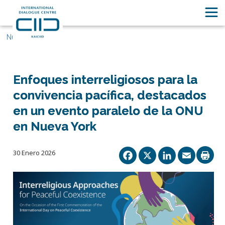
Nuestras historias
Enfoques interreligiosos para la
convivencia pacífica, destacados
en un evento paralelo de la ONU
en Nueva York
Facebook
X
Linked
Ema
30 Enero 2026