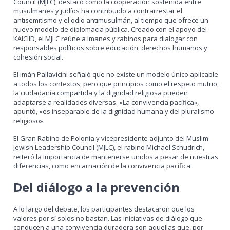
Council (MJLC), destacó cómo la cooperación sostenida entre
musulmanes y judíos ha contribuido a contrarrestar el
antisemitismo y el odio antimusulmán, al tiempo que ofrece un
nuevo modelo de diplomacia pública. Creado con el apoyo del
KAICIID, el MJLC reúne a imanes y rabinos para dialogar con
responsables políticos sobre educación, derechos humanos y
cohesión social.
El imán Pallavicini señaló que no existe un modelo único aplicable
a todos los contextos, pero que principios como el respeto mutuo,
la ciudadanía compartida y la dignidad religiosa pueden
adaptarse a realidades diversas. «La convivencia pacífica»,
apuntó, «es inseparable de la dignidad humana y del pluralismo
religioso».
El Gran Rabino de Polonia y vicepresidente adjunto del Muslim
Jewish Leadership Council (MJLC), el rabino Michael Schudrich,
reiteró la importancia de mantenerse unidos a pesar de nuestras
diferencias, como encarnación de la convivencia pacífica.
Del diálogo a la prevención
A lo largo del debate, los participantes destacaron que los
valores por sí solos no bastan. Las iniciativas de diálogo que
conducen a una convivencia duradera son aquellas que, por