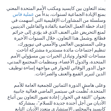
يمتد التعاون بين كايسيد ومكتب الأمم المتحدة المعني
بمنع الإبادة الجماعية لسنوات، بدءاً من
عملية فاس
وسلسلة من المشاورات الإقليمية التي أسهمت في
إعداد خطة العمل الخاصة بالقادة والفاعلين الدينيين
لمنع التحريض على العنف الذي قد يؤدي إلى جرائم
فظائع
.
وشمل هذا التعاون، خلال السنوات الأخيرة
وعلى المستويين العالمي والأممي في نيويورك،
تنظيم اجتماعات مائدة مستديرة مشتركة أتاحت
مساحات للحوار وتبادل الخبرات بين مسؤولي الأمم
المتحدة، والدول الأعضاء، ومنظمات المجتمع المدني،
حول الدور الوقائي للحوار في مواجهة إساءة توظيف
الدين لتبرير القمع والعنف والصراعات
.
وعلى هامش الدورة الثمانين للجمعية العامة للأمم
المتحدة، نُظّمت في سبتمبر الماضي فعالية جانبية
بعنوان "الثقة في الحوار: إعادة تصور التعاون بين أتباع
الأديان من أجل أجندة جديدة للسلام"، بمشاركة
كايسيد والمجلس الاستشاري متعدد الأديان
التابع