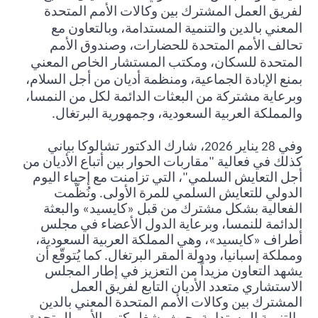
لفريق العمل المشترك بين وكالات الأمم المتحدة
المعني بالدين والتنمية المستدامة، وبالتعاون مع
تحالف الأمم المتحدة للحضارات، وصندوق الأمم
المتحدة للسكان، ومكتب المستشار الخاص المعني
بمنع الإبادة الجماعية، ومنظمة أديان من أجل السلام،
وبرعاية مشتركة من البعثات الدائمة لكل من النمسا،
والمملكة العربية السعودية، وجمهورية البرتغال
.
وفي 28 يناير 2026، شارك الدكتور تشالوكا بياني
كذلك في فعالية "مقاربات الحوار بين أتباع الأديان من
أجل التعايش السلمي"، التي تزامنت مع إحياء اليوم
الدولي للتعايش السلمي للمرة الأولى. ونُظّمت
الفعالية بشكل مشترك من قبل «كايسيد» والبعثة
الدائمة للنمسا، وبرعاية الدول الأعضاء في مجلس
أطراف «كايسيد»، وهي المملكة العربية السعودية،
ومملكة إسبانيا، ودولة المقر البرتغال. كما يُتوقّع أن
يشهد التعاون مزيداً من التعزيز في إطار المجلس
الاستشاري متعدد الأديان التابع لفريق العمل
المشترك بين وكالات الأمم المتحدة المعني بالدين