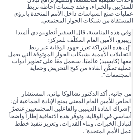
وحدات تعليمية متخصصة، وتنظيم برامج تبادل
للمدرّبين والخبراء، وعقد جلسات إحاطة تربط
عمليات صنع السياسات داخل الأمم المتحدة بالرؤى
المستقاة من شبكات الحوار المجتمعي
.
وفي هذه المناسبة، قال السفير أنطونيو دي ألميدا
ريبيرو، الأمين العام المكلّف للمركز
:
"إن هذه الشراكة تعزز جهود الوقاية عبر ربط
التحليلات الأممية بشبكات الحوار الموثوقة التي يعمل
معها (كايسيد) عالميًا. سنعمل معًا على تطوير أدوات
عملية تمكّن القادة من كبح التحريض وحماية
المجتمعات".
من جانبه، أكد الدكتور تشالوكا بياني، المستشار
الخاص للأمين العام المعني بمنع الإبادة الجماعية أن:
"إشراك القادة الدينيين والفاعلين المجتمعيين عنصرٌ
أساسي في الوقاية، وتوفّر هذه الاتفاقية إطاراً واضحاً
لتبادل الخبرات، وبناء القدرات، وتعزيز تنفيذ خطط
عمل الأمم المتحدة".