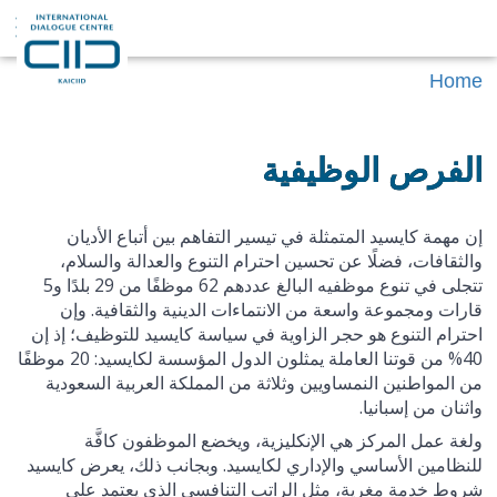
Home
الفرص الوظيفية
إن مهمة كايسيد المتمثلة في تيسير التفاهم بين أتباع الأديان
والثقافات، فضلًا عن تحسين احترام التنوع والعدالة والسلام،
تتجلى في تنوع موظفيه البالغ عددهم 62 موظفًا من 29 بلدًا و5
قارات ومجموعة واسعة من الانتماءات الدينية والثقافية. وإن
احترام التنوع هو حجر الزاوية في سياسة كايسيد للتوظيف؛ إذ إن
40% من قوتنا العاملة يمثلون الدول المؤسسة لكايسيد: 20 موظفًا
من المواطنين النمساويين وثلاثة من المملكة العربية السعودية
واثنان من إسبانيا.
ولغة عمل المركز هي الإنكليزية، ويخضع الموظفون كافَّة
للنظامين الأساسي والإداري لكايسيد. وبجانب ذلك، يعرض كايسيد
شروط خدمة مغرية، مثل الراتب التنافسي الذي يعتمد على