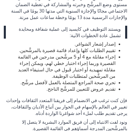
مستوى وضع المرشَّح وخبرته والمشاركة في تغطية الضمان
الاجتماعي مجانًا والإجازة السنوية التي مدتها 30 يومًا في السنة
والإجازات الرسمية مدة 13 يومًا وخطة ساعات عمل مرنة.
ويستند التوظيف في كايسيد إلى عملية شفافة ومحايدة
تشمل عادة الخطوات الآتية:
إصدار إشعار الشواغر.
تقييم الطلبات كلها وإعداد قائمة قصيرة بالمرشَّحين.
إجراء مقابلة مع 4 أو 5 مرشَّحين مدرجين في القائمة
القصيرة وربما إجراء اختبار خطي لهم، ويمكن إجراء
مقابلة تمهيدية أو اختبار قَبول في حال استيفاء العديد
من المرشَّحين لمتطلبات الوظيفة.
تحري صحة المراجع المتصلة بالعمل لأفضل مرشَّح.
تقديم عروض للتعيين للمرشَّح الناجح.
فإن كنت ترغب في الانضمام إلى فريقنا المتعدد الثقافات وإحداث
تغيير في العالم بالإسهام في الحوار بين أتباع الأديان والثقافات،
يرجى تقديم طلب لملء أحد شواغرنا الواردة أدناه.
ونود لفت الانتباه إلى أن فريق الموارد البشرية لا يتصل إلا
بالمرشَّحين المدرجة أسماؤهم في القائمة القصيرة.