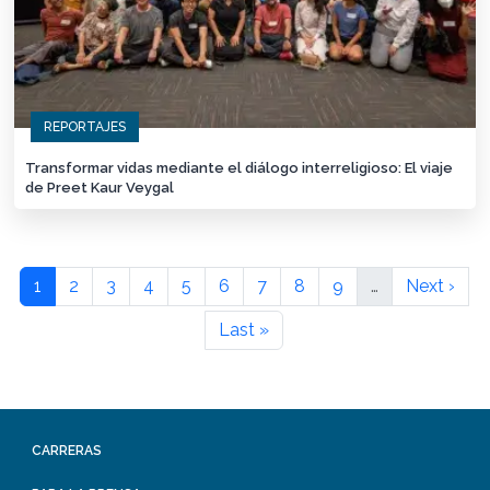
REPORTAJES
Transformar vidas mediante el diálogo interreligioso: El viaje
de Preet Kaur Veygal
1
2
3
4
5
6
7
8
9
…
Next ›
Last »
CARRERAS