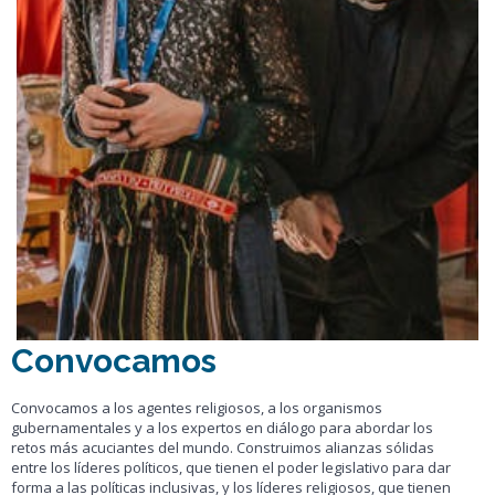
es esencial para construir soluciones eficaces y a largo plazo
para los desafíos globales. Hemos formado a miles de líderes de
todo el mundo para que utilicen el diálogo con el fin de promover
el pluralismo religioso, defender los derechos humanos, dar voz
a los grupos vulnerables, contrarrestar la incitación al odio,
proteger los lugares sagrados, fomentar la educación y el
intercambio interconfesional y construir comunidades
cohesionadas e inclusivas. También hemos aprovechado el
poder de las plataformas locales, que cuentan con la confianza y
la experiencia necesarias para lograr un cambio sostenible. En el
KAICIID, utilizamos el diálogo como medio y como fin: desde la
concepción de la estrategia, hasta la forma en que fomentamos
la colaboración, pasando por la forma en que trabajamos con
nuestros socios para construir sociedades pacíficas y justas.
Convocamos
Convocamos a los agentes religiosos, a los organismos
gubernamentales y a los expertos en diálogo para abordar los
retos más acuciantes del mundo. Construimos alianzas sólidas
entre los líderes políticos, que tienen el poder legislativo para dar
forma a las políticas inclusivas, y los líderes religiosos, que tienen