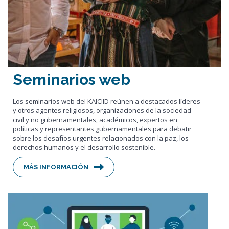
compromiso global y dar forma a las soluciones a los desafíos
que definen nuestro tiempo. A través de eventos pequeños y
específicos y de reuniones públicas más amplias, establecemos
conexiones entre agentes religiosos, líderes políticos y
profesionales del diálogo.
Seminarios web
Los seminarios web del KAICIID reúnen a destacados líderes
y otros agentes religiosos, organizaciones de la sociedad
civil y no gubernamentales, académicos, expertos en
políticas y representantes gubernamentales para debatir
sobre los desafíos urgentes relacionados con la paz, los
derechos humanos y el desarrollo sostenible.
MÁS INFORMACIÓN