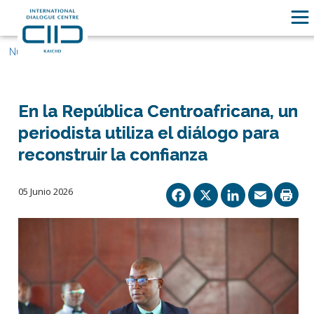
Nuestras historias
En la República Centroafricana, un
periodista utiliza el diálogo para
reconstruir la confianza
Facebook
X
Linked
Ema
05 Junio 2026