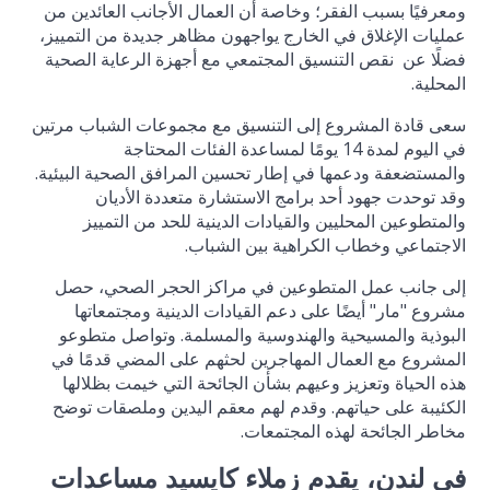
ومعرفيًا بسبب الفقر؛ وخاصة أن العمال الأجانب العائدين من
عمليات الإغلاق في الخارج يواجهون مظاهر جديدة من التمييز،
فضلًا عن نقص التنسيق المجتمعي مع أجهزة الرعاية الصحية
المحلية.
سعى قادة المشروع إلى التنسيق مع مجموعات الشباب مرتين
في اليوم لمدة 14 يومًا لمساعدة الفئات المحتاجة
والمستضعفة ودعمها في إطار تحسين المرافق الصحية البيئية.
وقد توحدت جهود أحد برامج الاستشارة متعددة الأديان
والمتطوعين المحليين والقيادات الدينية للحد من التمييز
الاجتماعي وخطاب الكراهية بين الشباب.
إلى جانب عمل المتطوعين في مراكز الحجر الصحي، حصل
مشروع "مار" أيضًا على دعم القيادات الدينية ومجتمعاتها
البوذية والمسيحية والهندوسية والمسلمة. وتواصل متطوعو
المشروع مع العمال المهاجرين لحثهم على المضي قدمًا في
هذه الحياة وتعزيز وعيهم بشأن الجائحة التي خيمت بظلالها
الكئيبة على حياتهم. وقدم لهم ​​معقم اليدين وملصقات توضح
مخاطر الجائحة لهذه المجتمعات.
في لندن، يقدم زملاء كايسيد مساعدات