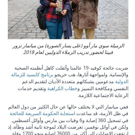
الزميلة سوي مار أوو (على يسار الصورة) من ميانمار تزور
فيينا لحضور تدريب الزملاء الدوليين لعام 2018
ضربت جائحة كوفيد-19 عالمنا وأثقلت كاهل أنظمته الصحية
والإنسانية. ولمواجهة آثارها، هب خريجو
برنامج كايسيد للزمالة
مدعومين بشبكاتهم متعددة الأديان لتقديم الدعم
الدولية
النفسي ومكافحة التمييز و
وتقديم خدمات
خطاب الكراهية
الرعاية الاجتماعية اللازمة.
ففي ميانمار التي لا يختلف حالها عن حال الكثير من دول العالم
في ظل الأزمة، قد ساعدت
استجابة الحكومة السريعة للجائحة
في تسجيل 360 إصابة و6 وفيات بين مارس وأوائل أغسطس.
ولكن في أوائل نوفمبر، تعرضت البلاد لموجة ثانية أشد وطأة، إذ
ارتفعت الإصابات إلى أكثر من 76000 إصابة ونحو 1700 وفاة.