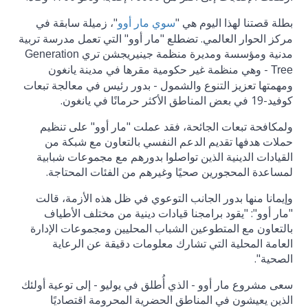
بطلة قصتنا لهذا اليوم هي "
"، زميلة سابقة في
سوي مار أوو
مركز الحوار العالمي. تضطلع "مار أوو" التي تعمل مدرسة تربية
مدنية ومؤسسة ومديرة منظمة جينيريجشن تري
Generation
- وهي منظمة غير حكومية مقرها في مدينة يانغون
Tree
ومهمتها تعزيز التنوع والشمول - بدور رئيس في معالجة تبعات
كوفيد-19 في بعض المناطق الأكثر حرمانًا في يانغون.
ولمكافحة تبعات الجائحة، فقد عملت "مار أوو" على تنظيم
حملات هدفها تقديم الدعم النفسي بالتعاون مع شبكة من
القيادات الدينية الذين تواصلوا بدورهم مع مجموعات شبابية
لمساعدة المحجورين صحيًا وغيرهم من الفئات المحتاجة.
وإيمانا منها بدور الجانب التوعوي في ظل هذه الأزمة، قالت
"مار أوو": "يقود برامجنا قيادات دينية من مختلف الأطياف
بالتعاون مع المتطوعين الشباب المحليين ومجموعات الإدارة
العامة المحلية التي تشارك معلومات دقيقة عن الرعاية
الصحية".
سعى مشروع مار أوو - الذي أُطلق في يوليو - إلى توعية أولئك
الذين يعيشون في المناطق الحضرية المحرومة اقتصاديًا