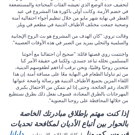
لتخفيف حدة الوضع الذي تعيشه الفئات المحتاجة والمستضعفة
في خضم الأزمة. وكانت أولى باكورة هذا المشروع في عيد
الفطر في نهاية شهر مايو من خلال تنظيم أجواء احتفالية آمنة
وصحية جمعت مختلف الأطياف الدينية في مطعم في ويلز.
وقالت تروي: "كان الهدف من المشروع هو بث الروح الإيجابية
والسلمية والتحلي بمزيد من الصبر في هذه الأوقات العصيبة".
واختتمت روي قصتها قائلة: "صحيح أن احتفالنا مع أخوتنا
المسلمين تخلله تباعد جسدي، ولكننا في حقيقة الأمر كنا
متحدين روحيًا وقلبيًا، ونحن نرقب أداءهم لطقوسهم الدينية،
من ثم تناولنا الطعام في النهاية معًا على مسافة آمنة. إن هذا
اللقاء المزين بجميع الأطياف الدينية هو رسالة واضحة عنوانها
الاتحاد رغم الجائحة، وحتى إذا لم نتمكن من الاحتفال بكبرى
المهرجانات بالطرق المعتادة، فسوف نفعل ذلك بطرق نستطيع
من خلالها المحافظة على روحنا المعنوية".
إذا كنت مهتم بإطلاق مبادرتك الخاصة
بالحوار بين أتباع الأديان لمكافحة تحديات
فيروس كورونا
دليلنا
، بإمكانك الاطلاع والاستفادة من