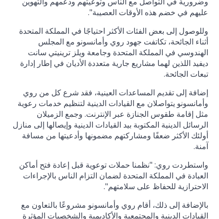
وضرورية في التواصل مع الناس وتوعيتهم ودعمهم والتهوين
عليهم في خضم هذه الأوقات العصيبة".
وللوصول إلى بعض الفئات الأكثر احتياجًا في المملكة المتحدة
أثناء الجائحة، تكاتفت جهود روي وأمانسونو مع المجلس
الهندوسي في المملكة المتحدة وجامعة ويلز ترينيتي سانت
ديفيد اللذين لهما مشاريع جارية متعددة الأديان في إطار إدارة
تبعات الجائحة.
إضافة إلى تقديم المساعدات العينية، فقد شرع كل من روي
وأمانسونو يتواصلان مع القيادات الدينية لتنظيم خدمات رعوية
مثل إقامة طقوس الجنازة عبر الإنترنت. وجمع الزميلان
الرسائل الدينية المكتوبة بيد القيادات الدينية وإيصالها إلى منازل
أولئك الأكثر ضعفًا ومشاركتهم مضمونها وأدعيتها من مسافة
آمنة.
واستطردت روي: "نظمنا حملات توعوية قبل إعادة فتح أماكن
العبادة في المملكة المتحدة لضمان التزام الناس بالإجراءات
الاحترازية للحفاظ على سلامتهم".
بالإضافة إلى ذلك، أقام روي وأمانسونو مشروعًا بالتعاون مع
القيادات الدينية والمجتمعية والأكاديمية والشخصيات المؤثرة