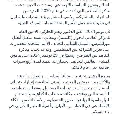
السلام وتعزيز التماسك الاجتماعي. ومنذ ذلك الحين، دعمت
مذكرة التفاهم، التي جُددت في عام 2020، العديد من
المبادرات المشتركة، ولا سيما مشاريع بناء القدرات والتعاون
في تنفيذ خطة عمل الأمم المتحدة لحماية المواقع الدينية
.
في يوليو 2024، اتفق الدكتور زهير الحارثي، الأمين العام
للمركز العالمي للحوار (كايسيد)، ومعالي السيد ميغيل أنخيل
موراتينوس، الممثل السامي لتحالف الأمم المتحدة للحضارات،
على تعزيز الشراكة بين المنظمتين. وقد تم تجديد مذكرة
التفاهم بين الطرفين رسميًا في 25 نوفمبر 2024 على هامش
المنتدى العالمي لتحالف الحضارات، لتمتد لمدة أربع سنوات
إضافية حتى عام 2028
.
وجمع المنتدى نخبة من صناع السياسات والقيادات الدينية
والأكاديميين وممثلي المجتمع المدني لمناقشة إنجازات تحالف
الحضارات وتحديد استراتيجيات المستقبل. وشملت المواضيع
الرئيسية التي نوقشت مكافحة خطاب الكراهية، واستخدام
الدبلوماسية الرياضية لتعزيز الشمولية، والاستفادة من الذكاء
الاصطناعي في الحوار بين الأديان، وأهمية التعليم التحويلي في
بناء السلام.