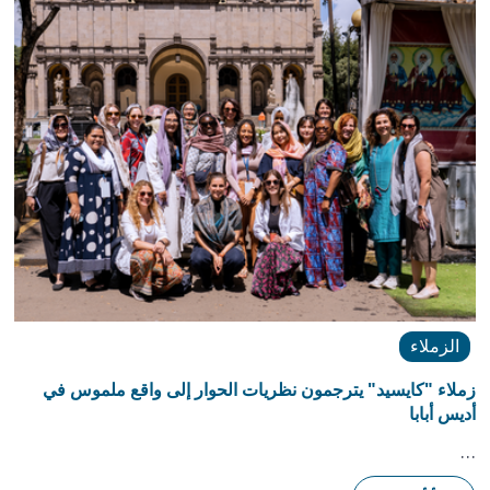
الزملاء
زملاء "كايسيد" يترجمون نظريات الحوار إلى واقع ملموس في
أديس أبابا
…