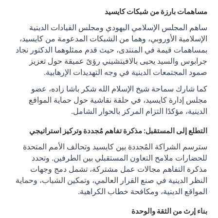
مساهمات بارزة من شبكات كايسيد
ساهم المجلس الإسلامي اليهودي ومجلس القيادات الدينية
الإسلامية الأوروبي، وهما من الشبكات المدعومة من كايسيد،
بمساهمات قيمة في المنتدى، حيث قدم ممثلوهما الدكتور نجاد
جرابوس والسيد يحيى بالافيتشيني رؤىً عميقة حول تعزيز
صمود المجتمعات الدينية في وجه التهديدات الإرهابية.
كما شارك سماحة شيخ الإسلام الله شكر باشا زاده، عضو
مجلس إدارة كايسيد، في حلقة نقاشية حول حماية المواقع
الدينية، مؤكدًا التزام المركز بالحوار الشامل
.
التطلع إلى المستقبل: مذكرة تفاهم مُجددة وتركيز استراتيجي
سترسم الشراكة المُجددة بين كايسيد وتحالف الأمم المتحدة
للحضارات ملامح التعاون المستقبلي بين الطرفين. وتحدد
مذكرة التفاهم مجالات عمل مشتركة، تشمل دمج وجهات
النظر الدينية في صنع القرار العالمي، وتمكين الشباب، وحماية
المواقع الدينية، ومكافحة خطاب الكراهية
.
بناء إرث من الثقة والوحدة