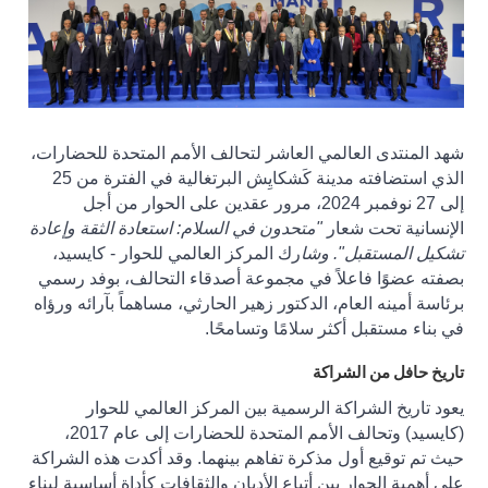
شهد المنتدى العالمي العاشر لتحالف الأمم المتحدة للحضارات،
الذي استضافته مدينة كَشكايِش البرتغالية في الفترة من 25
إلى 27 نوفمبر 2024، مرور عقدين على الحوار من أجل
الإنسانية تحت شعار
"متحدون في السلام: استعادة الثقة وإعادة
تشكيل المستقبل". وشا
رك المركز العالمي للحوار - كايسيد،
بصفته عضوًا فاعلاً في مجموعة أصدقاء التحالف، بوفد رسمي
برئاسة أمينه العام، الدكتور زهير الحارثي، مساهماً بآرائه ورؤاه
في بناء مستقبل أكثر سلامًا وتسامحًا
.
تاريخ حافل من الشراكة
يعود تاريخ الشراكة الرسمية بين المركز العالمي للحوار
(كايسيد) وتحالف الأمم المتحدة للحضارات إلى عام 2017،
حيث تم توقيع أول مذكرة تفاهم بينهما. وقد أكدت هذه الشراكة
على أهمية الحوار بين أتباع الأديان والثقافات كأداة أساسية لبناء