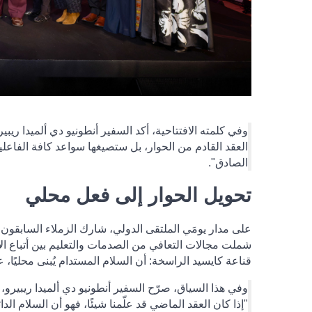
وفي كلمته الافتتاحية، أكد السفير أنطونيو دي ألميدا ري
العقد القادم من الحوار، بل ستصيغها سواعد كافة الفاعلي
الصادق".
تحويل الحوار إلى فعل محلي
على مدار يومَي الملتقى الدولي، شارك الزملاء السابقون 
شملت مجالات التعافي من الصدمات والتعليم بين أتباع الأ
قناعة كايسيد الراسخة: أن السلام المستدام يُبنى محليًا، 
وفي هذا السياق، صرّح السفير أنطونيو دي ألميدا ريبيرو، 
"
إذا كان العقد الماضي قد علّمنا شيئًا، فهو أن السلام ال