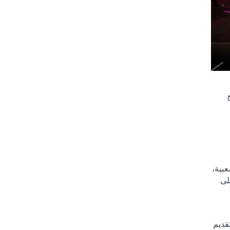
عبية،
لى
تقديم