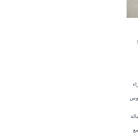
عراض أثر 555
الخبراء
لموس
مالة
تمع