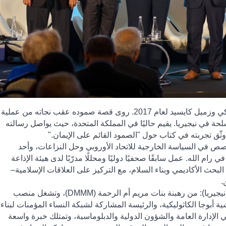
كاهن كاثوليكي وزميل كايسيد لعام 2017. روى قصة صموده عقب نجاته من عملية
 عصابات مسلحة في نيجيريا. يقيم حاليًا في المملكة المتحدة، حيث يواصل رسالته
 وثّق تجربته في كتاب حول "الصمود القائم على الإيمان
".
 في السياسة الخارجية للاتحاد الأوروبي وحل النزاعات، وأحد
رام الله. عمل سابقًا صحفيًا دوليًا ومحللًا مدرّبًا لدى هيئة الإذاعة
لبحث الأكاديمي وبناء السلام، مع التركيز على العلاقات الإسلامية–
.
يجيريا)
:
من رهبنة بنات مريم أم الرحمة
(DMMM)
، وتشغل منصب
شية أبوجا الكاثوليكية، والرئيسة المشاركة لشبكة النساء المؤمنات لبناء
الإدارة العامة والشؤون الدولية والدبلوماسية، وتمتلك خبرة واسعة