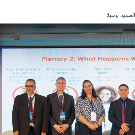
لصمود، ومنها
: