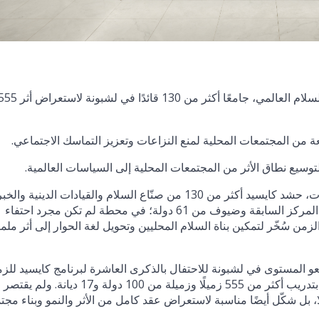
يحتفي كايسيد بالذكرى العاشرة لمسيرته في بناء السلام العالمي، جامعًا أكثر من 130 قائدًا في لشبونة لاست
ابعة من المجتمعات المحلية لمنع النزاعات وتعزيز التماسك الاجتماعي.
توسيع نطاق الأثر من المجتمعات المحلية إلى السياسات العالمية.
في وقت يشهد فيه المشهد العالمي تصاعدًا في الانقسامات، حشد كايسيد أكثر من 130 من صنّاع السلام والقيادات الدينية و
التربويين والشركاء الإقليميين، بمشاركة نُخبة من قيادات المركز السابقة وضيوف من 61 دولة؛ في محطة لم تكن مجرد احتفاء
الزمن سُخّر لتمكين بناة السلام المحليين وتحويل لغة الحوار إلى أثر م
تمع مشاركون رفيعو المستوى في لشبونة للاحتفال بالذكرى العاشرة لبرنامج كايسيد للز
الدولية، وهو مبادرة عالمية قامت منذ إطلاقها عام 2015 بتدريب أكثر من 555 زميلًا وزميلة من 100 دولة و17 ديانة. ولم يقتصر
 الاحتفاء بالدفعة الجديدة المكوّنة من 13 زميلًا، بل شكّل أيضًا مناسبة لاستعراض عقد كامل من الأثر والنمو وبناء مج