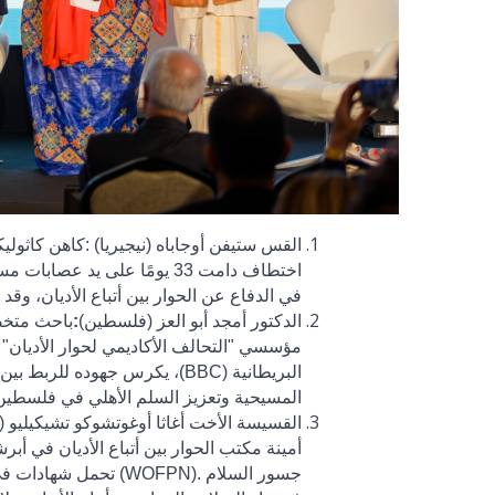
القس ستيفن أوجاباه (نيجيريا)
:
اختطاف دامت 33 يومًا على يد
في الدفاع عن الحوار بين أتباع الأديان، وقد
الدكتور أمجد أبو العز (فلسطين)
:
باحث متخصص
مؤسسي "التحالف الأكاديمي لحوار الأديان" في 
البريطانية
(BBC)
، يكرس جهوده للربط بين ا
المسيحية وتعزيز السلم الأهلي في فلسطين
القسيسة الأخت أغاثا أوغوتشوكو تشيكيليو (ن
أمينة مكتب الحوار بين أتباع الأديان في أبر
جسور السلام
(WOFPN).
تحمل شهادات في 