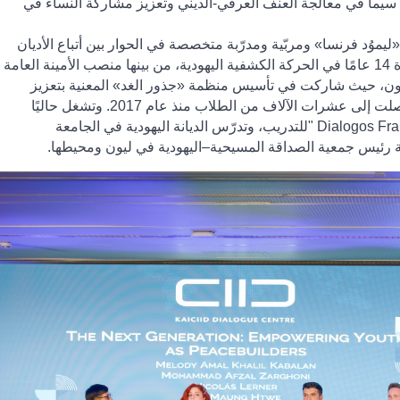
 ولا سيما في معالجة العنف العرقي-الديني وتعزيز مشاركة النساء في
ليموُد فرنسا» ومربّية ومدرّبة متخصصة في الحوار بين أتباع الأديان
والثقافات. شغلت مناصب قيادية دولية لمدة 14 عامًا في الحركة الكشفية اليهودية، من بينها منصب الأمينة العامة
ليون، حيث شاركت في تأسيس منظمة «جذور الغد» المعنية بتعزيز
التفاهم والتعايش بين أتباع الأديان، والتي وصلت إلى عشرات الآلاف من الطلاب منذ عام 2017. وتشغل حاليًا
" Dialogos Fr
للتدريب، وتدرّس الديانة اليهودية في الجامعة
ة رئيس جمعية الصداقة المسيحية–اليهودية في ليون ومحيطها
.