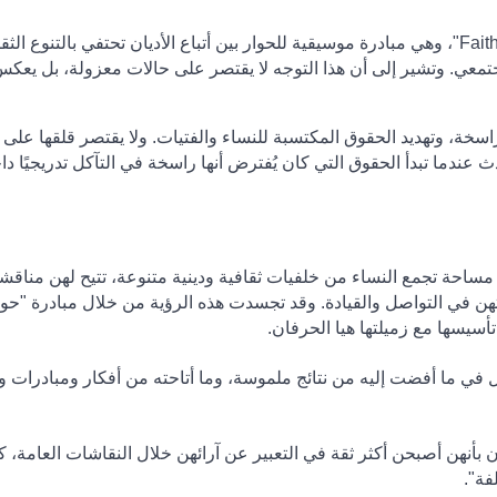
"Fait
، وهي مبادرة موسيقية للحوار بين أتباع الأديان تحتفي بالتنوع الثق
تمعي. وتشير إلى أن هذا التوجه لا يقتصر على حالات معزولة، بل يعك
اسخة، وتهديد الحقوق المكتسبة للنساء والفتيات. ولا يقتصر قلقها على
عندما تبدأ الحقوق التي كان يُفترض أنها راسخة في التآكل تدريجيًا دا
ة مساحة تجمع النساء من خلفيات ثقافية ودينية متنوعة، تتيح لهن مناقش
تهن في التواصل والقيادة. وقد تجسدت هذه الرؤية من خلال مبادرة "حوا
سيسها مع زميلتها هيا الحرفان
.
ل في ما أفضت إليه من نتائج ملموسة، وما أتاحته من أفكار ومبادرات 
بأنهن أصبحن أكثر ثقة في التعبير عن آرائهن خلال النقاشات العامة، ك
فة".