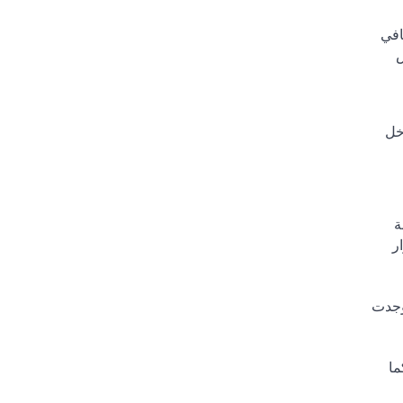
افي
س
خل
ة
ر
وجدت
ما