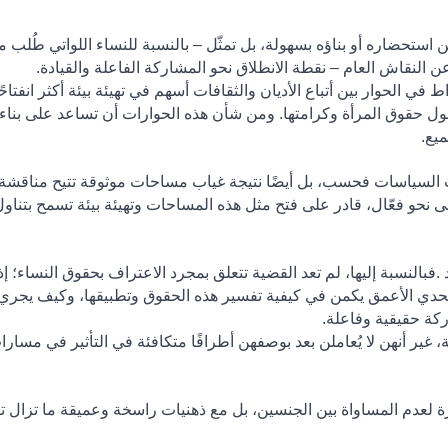
 استحضاره أو بناؤه بسهولة، بل تمثّل – بالنسبة للنساء اللواتي طُلب م
 عن النقاش العام – نقطة الانطلاق نحو المشاركة الفاعلة والقيادة
.
في الحوار بين أتباع الأديان والثقافات أسهم في تهيئة بيئة أكثر انفتاحً
حول حقوق المرأة وكرامتها. ومن شأن هذه الحوارات أن تساعد على بناء
ميع
.
اب السياسات فحسب، بل أيضًا نتيجة غياب مساحات موثوقة تتيح مناقشة
ى نحو فعّال، قادر على فتح مثل هذه المساحات وتهيئة بيئة تسمح بتناو
.
فبالنسبة إليها، لم تعد القضية تتعلق بمجرد الاعتراف بحقوق النساء؛ إذ
التحدي الأعمق يكمن في كيفية تفسير هذه الحقوق وتطبيقها، وكيف يجري
ركة حقيقية وفاعلة
.
غير أنهن لا يُعاملن بعد بوصفهن أطرافًا متكافئة في التأثير في مسارا
 لعدم المساواة بين الجنسين، بل مع ذهنيات راسخة وعميقة ما تزال تؤ