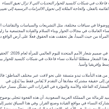
للمرأة لعام 2026، تستعرض نساء فاعلات في شبكات كايسيد للحوار التحديات التي لا تزال تعيق النساء
ائمة بالفعل، والحاجة الملحّة إلى تحويل الالتزامات الرسمية إلى تغيي
 ووضوحًا في سياقات مختلفة، مثل التشريعات والسياسات والنقاشات ال
ساء العاملات في مجالات الحوار وبناء السلام والقيادة المجتمعية ما زل
لمرأة من حيث المبدأ، هل تحققت هذه الحقوق فعلًا على أرض الواقع د
 صميم شعار الأمم المتحدة لليوم العالمي للمرأة لعام 2026
:
"
الحقو
 هذا الشعار منطلقًا لتأملات نساء فاعلات في شبكات كايسيد للحوار بي
وسط وإفريقيا وآسيا
.
 من هذه التأملات تبدو متسقة على نحو لافت عبر مختلف المناطق: فال
 إلى حقيقة مشتركة مفادها أن التقدم لا يُقاس فقط بما يُدوَّن في
لمشاركة الفاعلة والآمنة والمؤثرة في القرارات التي تشكّل مسار حيات
د للزمالة من المملكة العربية السعودية، أن هذه الفجوة تتجلى بوضوح
شاركة النساء في مواقع القيادة وصنع القرار
.
وفي هذا السياق تشير إلى
لفتيات اليوم يتمثل في الأعراف الاجتماعية الراسخة التي تحدّ من مشارك