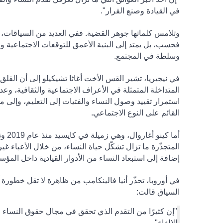
في القيادة وصنع القرار".
وتلامس كلماتها جوهر القضية. ففي العديد من السياقات، ل
فحسب، بل يمتد إلى البنية الأعمق للتوقعات الاجتماعية وال
وسلطة في المجتمع
.
في نيجيريا، تشير
القس الأخت أغاثا تشيكيلو
إلى أن القلق
المتداخلة المتمثلة في الأعراف الاجتماعية والثقافية، وع
استمرار تقييد وصول النساء والفتيات إلى التعليم، وإلى
القائم على النوع الاجتماعي
.
أما
كينو أغاروال
، وه
المتجذّرة ما تزال تشكّل حياة النساء، من خلال الأعباء غ
إضافة إلى استبعاد النساء من الأدوار القيادية داخل المؤس
في أوروبا، تحذّر
أنيا فالينكامب
من ظاهرة لا تقل خطورة آ
السياق قالت
:
"إن كثيرًا من التقدم الذي تحقق في مجال حقوق النساء و
الإلغاء".