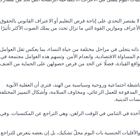
ا يقتصر التحدي على إتاحة فرص التعليم أو الاعتراف القانوني بالحقوق
أعراف وموازين القوة التي ما تزال تحدد من يملك الصوت الأكثر تأثيرًا
 ذاته يتجلى في مراحل مختلفة من حياة النساء، بما يعكس ثقل العوامل
دم المساواة الاقتصادية، وانعدام الأمن. وتسهم هذه العوامل مجتمعة في
 مواقع القيادة، فضلًا عن الحد من فرص حصولهن على الحماية من العنف
ي زميلة في كايسيد منذ عام 2019 وناشطة اجتماعية وروحية وسياسية من الهند، فترى أن العقلية الأبوية
ير المدفوعة للعمل الرعائي، ومخاوف السلامة، وأشكال التمييز المختلفة
سات الدينية
.
خذة في التنامي في الوقت الراهن، وهي التراجع عن المكتسبات
.
وفي ه
الأقليات الجنسية بات اليوم محلّ تشكيك، بل إن بعضه يتعرض للتراجع 