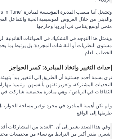
وتشغل أنيا منصب المديرة المؤسسة لمبادرة "
hs In Tune
والديني من خلال العروض الموسيقية الحية والتفاعل المج
منحى أوسع يتنامى في أوروبا وخارجها.
ويتمثل هذا التوجه في التشكيك في الصياغات القانونية الر
مستوى النظريات أو النقاشات المجردة؛ بل يرتبط بما يحدث 
الخطاب العام
.
إحداث التغيير واتخاذ المبادرة: كسر الحواجز
ترى بسمة أحمد جستنية أن الطريق إلى التغيير يبدأ بتهيئ
التحديات المشتركة، وتعزيز ثقتهن بأنفسهن، وتنمية مهارا
الثقافات في الرياض"، وهي مبادرة مجتمعية شاركت في تأ
ولم تكن أهمية المبادرة في مجرد توفير مساحة للحوار، ب
طريقها إلى الواقع
.
وفي هذا الصدد تشير إلى أن
:
"العديد من المشاركات أفدن 
شعرن بقدر أكبر من الترابط مع نساء من مجتمعات مختل