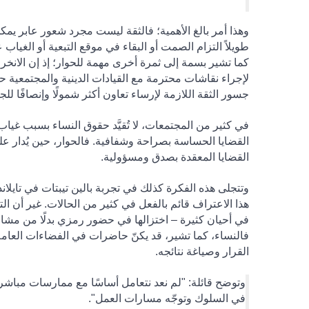
وهذا أمر بالغ الأهمية؛ فالثقة ليست مجرد شعور عابر يمكن
طويلاً التزام الصمت أو البقاء في موقع التبعية أو الغياب
كما تشير بسمة إلى ثمرة أخرى مهمة للحوار؛ إذ إن الانخراط 
لإجراء نقاشات محترمة مع القيادات الدينية والمجتمعية 
جسور الثقة اللازمة لإرساء تعاون أكثر شمولًا وإنصافًا للج
في كثير من المجتمعات، لا تُقيَّد حقوق النساء بسبب غي
القضايا الحساسة بصراحة وشفافية. فالحوار، حين يُدار عل
القضايا المعقدة بصدق ومسؤولية
.
وتتجلى هذه الفكرة كذلك في تجربة بالين تيبتات في تايلاند
هذا الاعتراف قائم بالفعل في كثير من الحالات. غير أن 
في أحيان كثيرة – اختزالها في حضور رمزي بدلًا من مشا
فالنساء، كما تشير، قد يكنّ حاضرات في الفضاءات العامة، 
القرار وصياغة نتائجه
.
وتوضح قائلة
:
"لم نعد نتعامل أساسًا مع ممارسات مباشرة
في السلوك وتوجّه مسارات العمل".