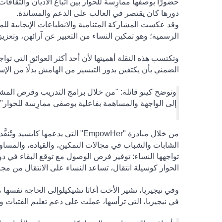
حضورًا بوصفها ممارِسة للحوار بين أتباع الأديان والثقافا
دورها كان يقتصر في الغالب على الدعم والمساندة
.
وقد عكست المشاركة المتنامية والانطباعات الإيجابية للم
الرسمية؛ وهو تمكين النساء من التعبير عن آرائهن، وتعزي
وتكتسب هذه النقلة أهميتها لأن أحد أكثر العوائق التي تو
الضمني بأن يكتفين بدور التيسير من الهامش بدلًا من الإ
وتوضح كينو قائلة
:
"من خلال برامج التدريب وفرص المشارك
إلى الواجهة والمساهمة بفاعلية بوصفى ممارِسة للحوار".
من خلال مبادرة "
EmpowHer
" التي يدعمها كايسيد وتُنفّ
الشابات والشباب في مجالات التمكين، والقيادة، والمساواة
تواجهها النساء: توفير فرص الوصول مع توقع البقاء في دو
الحوار كوسيلة انتقال، تساعد النساء على الانتقال من مج
وفي نيجيريا، تشير الأخت أغاثا تشيكيلوإلى الحاجة نفسها
في نيجيريا، التي ترأسها، عملت على دعم تعليم الفتيات و