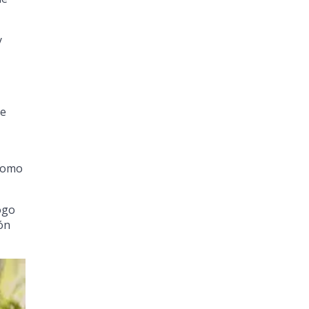
y
de
 como
ogo
ón