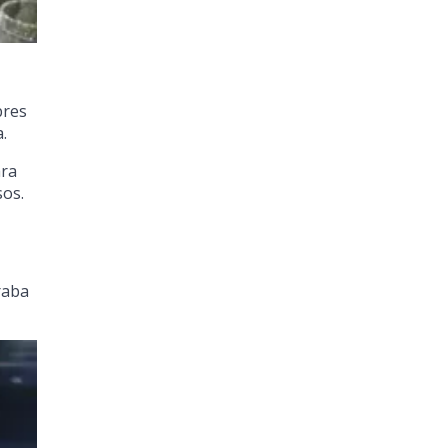
bres
.
ara
sos.
raba