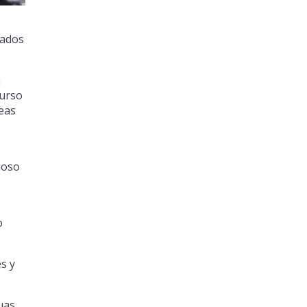
nados
a
curso
neas
ioso
o
s y
uas