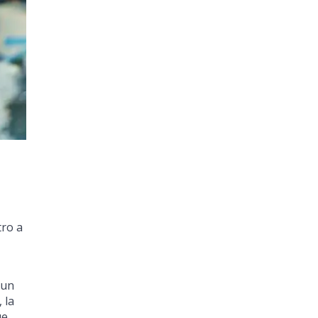
tro a
 un
 la
ue