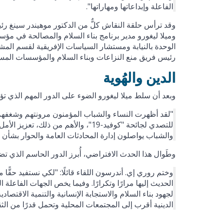
الفاعلة وإبداعاتها ومهاراتها".
وقد ترأس حلقة النقاش كلٌّ من الدكتور موهيندر سينغ رئ
وميلا ليغورو مدير برنامج بناء السلام والمصالحة في مؤسس
الوحدة بالنيابة ومستشار السياسات الإفريقية لقسم المشا
رئيس فريق منع النزاعات وبناء السلام والمؤسسات المست
الدين والهُوية
وبعد أن سلط ميلا ليغورو الضوء على الدور المهم الذي تؤ
"لقد أظهرت النساء والشباب المؤمنون مرونتهم وشغفهم و
للتصدي لجائحة "كوفيد-19"، والأهم م
والشباب يواصلون إدارة المحادثات العامة والحوار بشأن ت
وطَوال هذا الحدث الافتراضي، أُبرز الدور الحاسم الذي تض
وختم روري إي. أندرسون اللقاء قائلًا: "لكي نستفيد حقًّا من
الحديث إليها مرارًا وتكرارًا. وفيما يخص الجهات الفاعلة ا
لجهود بناء السلام والاستجابة الإنسانية والتنمية الاقتصا
الدينية أقرب إلى المجتمعات المحلية وتحمل قدرًا من الثقة