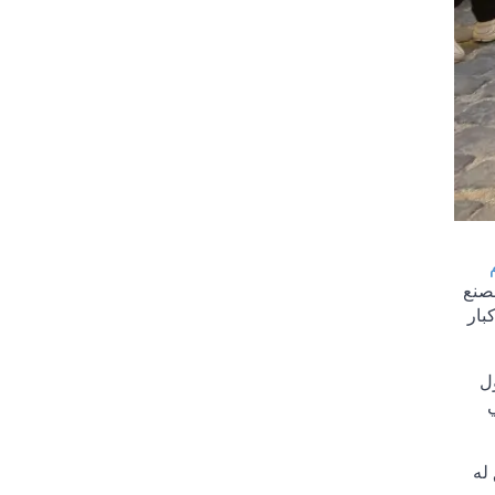
لصنع
بار
ل
له