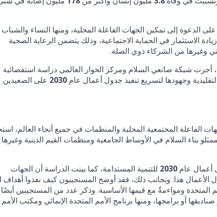
 وتسببت في وفاة
3.8
مليون إنسان وأكثر من
178
مليون إصابة في شتى
لى الدعوة إلى تمكين الجهات الفاعلة المحلية، ومنها النساء والشباب
يادة الاستثمار في الحماية الاجتماعية، وذلك يتضمن الرعاية الصحية
دني وغيرها من الشركاء ذوي الصلة.
ية، أجرت شبكة صانعي السلام ومركز الحوار العالمي دراسة استقصائية
لتقليدية وجهودها لتسريع تنفيذ جدول أعمال عام
2030
على الصعيدين
ات الفاعلة المجتمعية المحلية والمنظمات في جميع أنحاء العالم، است
وممثلو بناء السلام في الأوساط الجامعية ومنظمات القيم الدينية وغيرها
ل أعمال عام
2030
للتنمية المستدامة، كما بينت الدراسة أن الجهات
ل الأعمال هذا. وبجانب ذلك، فقد أوضح المستجيبون كيف نفذوا أهداف ا
م المتحدة ومواءمةٌ مع قيمها الأساسية. وذكر عدد من المستجيبين أيضًا
ناديقها أو برامجها، ومنها برنامج الأمم المتحدة الإنمائي ومكتب الأمم