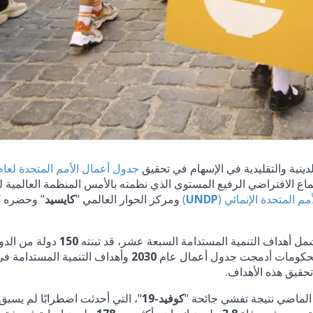
دينية والتقليدية في الإسهام في تحقيق
جدول أعمال الأمم المتحدة لعام
ع الافتراضي الرفيع المستوى الذي نظمته بالأمس المنظمة العالمية 
مم المتحدة الإنمائي (
UNDP
)
ومركز الحوار العالمي "
كايسيد
" وحضره ك
شمل أهداف التنمية المستدامة السبعة عشر، قد تبنته
150
دولة من الدو
والحكومات أدمجت جدول أعمال عام
2030
وأهداف التنمية المستدامة في
 تحقيق هذه الأهداف.
م الماضي نتيجة تفشي جائحة "
كوفيد-19
"، التي أحدثت اضطرابًا لم يسبق 