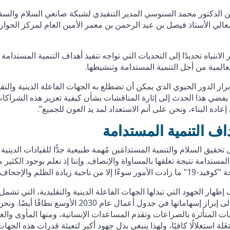
من الدكتور محمد السنوسي المدير التنفيذي لشبكة صانعي السلام والسف
ومعالي الأستاذ فيصل بن عبد الرحمن بن معمر الأمين العام لمركز الحوار
تباه تحديدًا إلى التحديات التي تواجه تنفيذ أهداف التنمية المستدامة
لعالمية من أجل التنمية المستدامة وتنشيطها.
براز الدور الحيوي الذي يمكن أن تضطلع به الجهات الفاعلة الدينية والتقل
أن يفضي هذا الحدث إلى إثارة المناقشات بشأن كيفية تعزيز هذه الشراكا
ادة البناء، ونحن على أتم الاستعداد لمد يد العون للجميع".
اف التنمية المستدامة
حقيق السلام والتنمية المستدامَين مُهمة طبيعية جدًّا للقيادات الدينية
لمستدامة نتيجة تعلقها بالمساواة والإنصاف. وإننا إذ نعلم بوجود الكثير 
دة الظلم والإجحاف".
هار الجهود التي تبذلها الجهات الفاعلة الدينية والتقليدية، التي تشمل
النساء والشباب، في أثناء الجائحة وحسْبُ، بل إنه يرمي إلى إبراز إسهاماتها في جدول أعمال عام 2030 الأوسع نطاقًا أيضًا. و
عات المتأثرة بالصراعات وتقدم المساعدات الإنسانية، ومنها المأوى والغ
َلة استغلالًا كافيًا، ولهذا ينبغي بذل جهود أكبر لتعبئة قدرات هذه الجهات