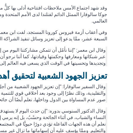
وقد شهد اجتماع الأمس ملاحظات افتتاحية أدلى بها كلٌّ 
جوكا سالوفارا الممثل الدائم لفنلندا لدى الأمم المتحدة 
العالمي.
وفي أعقاب أزمة فيروس كورونا المستجد، لفت ابن معمر الان
السبعة عشر، ممَّا يدعو إلى تعزيز وسائل تنفيذ الشراكة ا
وقال ابن معمر: "إننا نأمُل أن تتمكن مشاركتنا اليوم من إ
عبر شبكاتها ومعارفها وحكمتها وقيادتها، كما أننا نرجو 
وتجديدها وتحسينها في الوقت الذي يسعى فيه العالم إلى إع
تعزيز الجهود الشعبية لتحقيق أهد
وقال السفير سالوفارا: "إن تعزيز الجهود الشعبية من أجل ت
والتقليدية، وذلك نظرًا إلى وجود بعد أخلاقي قوي للتنمية ا
صور عدم المساواة بين الدول وداخلها، نعلم أيضًا أن جائحة "كوفيد-19" ما زادت الأمور سوءًا إلا من ناحية زيا
وقال الدكتور السنوسي بدوره: "إن حدث اليوم لا يستهدف إظ
نعلم أن هذه الجهات الفاعلة تؤدي دورًا حيويًّا في المجتم
والتعليم. وممَّا يؤسف عليه أن إسهاماتها ما تزال غير مستغ