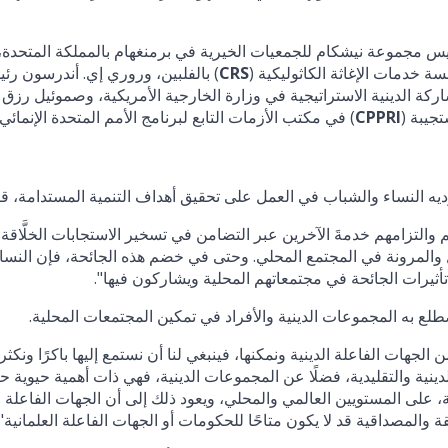
يس مجموعة نيشكام للجمعيات الخيرية في برمنغهام بالمملكة المتحدة،
ة خدمات الإغاثة الكاثوليكية (
CRS
) بالفلبين، وروري إي. أندرسون رئ
ركة الدينية الاستراتيجية في وزارة الخارجية الأمريكية، وصموئيل رزق
جيبة (
CPPRI
) في مكتب الأزمات التابع لبرنامج الأمم المتحدة الإنمائي.
ديه النساء والشباب في العمل على تحقيق أهداف التنمية المستدامة، قا
التزامهم خدمةَ الآخرين عبر التضامن في تسخير الاستجابات الخلَّاقة
ن ذلك، تعزيز الأمل والمرونة في المجتمع المحلي. وحتى في خضم هذه الجائحة، فإن النسا
أثيرات الجائحة في مجتمعاتهم المحلية ويشاركون فيها".
طلع به المجموعات الدينية والأفراد في تمكين المجتمعات المحلية.
 الجهات الفاعلة الدينية ونمكنها، فينبغي لنا أن نستمع إليها باكرًا ونكث
لدينية والتقليدية، فضلًا عن المجموعات الدينية، فهي ذات أهمية حيوية حقّ
دية، على المستويين العالمي والمحلي، ويعود ذلك إلى أن الجهات الفاعلة
 والمصداقية قد لا يكون متاحًا للحكومات أو الجهات الفاعلة العلمانية".