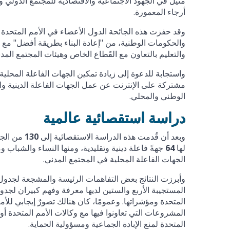
مثيل في الجهود الاجتماعية والاقتصادية للمجتمع الدولي
أرجاء المعمورة.
وقد حفزت هذه الجائحة الدول الأعضاء في الأمم المتحدة ع
والحكومات الوطنية، من "إعادة البناء بطريقة أفضل" مع ز
والتعليم بالتعاون مع القَطاع الخاص وهيئات المجتمع الم
واستجابة للدعوة إلى زيادة تمكين الجهات الفاعلة المحل
مشتركة على الإنترنت عن عمل الجهات الفاعلة الدينية وا
الوطني والمحلي.
دراسة استقصائية عالمية
وبعد أن قُدمت هذه الدراسة الاستقصائية إلى
130
من الجه
لها
64
جهةً فاعلة دينية وتقليدية، ومنها النساء والشباب 
الجهات الفاعلة المحلية في المجتمع المدني.
وأبرزت النتائج بعض التفاهمات الرئيسة والمشجعة لجدو
المستجيبة الأربع والستين لديها معرفة وفهم كبيران لجدو
المتحدة ومؤشراتها. وعمومًا، كان هنالك تصورٌ إيجابي للأم
المشروعات التي تعاونوا فيها مع وكالات الأمم المتحدة أو ص
المتحدة لمنع الإبادة الجماعية ومسؤولية الحماية.