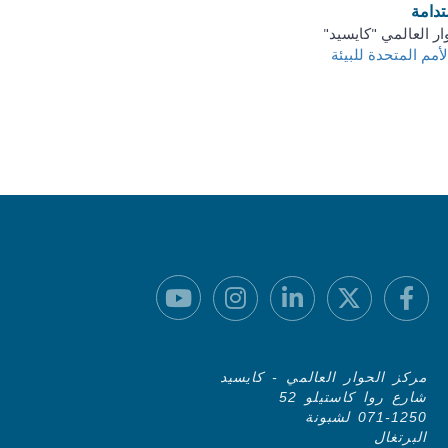
تدامة
ار العالمي "كايسيد"
لأمم المتحدة للبيئة
مركز الحوار العالمي - كايسيد
شارع روا كاستيلو 52
071-1250 لشبونة
البرتغال