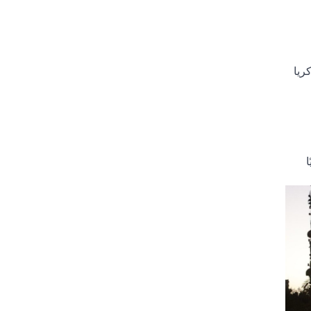
ريا
ا