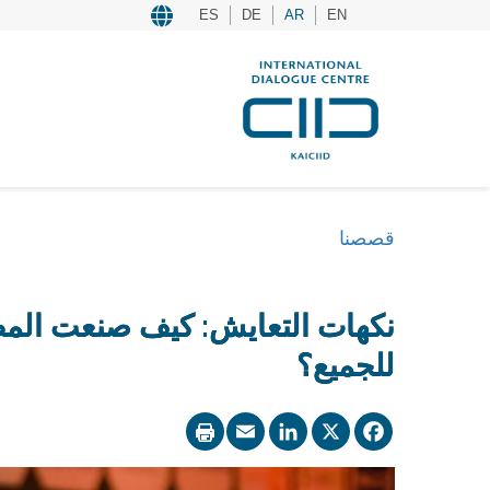
ES
DE
AR
EN
قصصنا
نكهات التعايش: كيف صنعت المطا
للجميع؟
LinkedIn
Email
Facebook
X