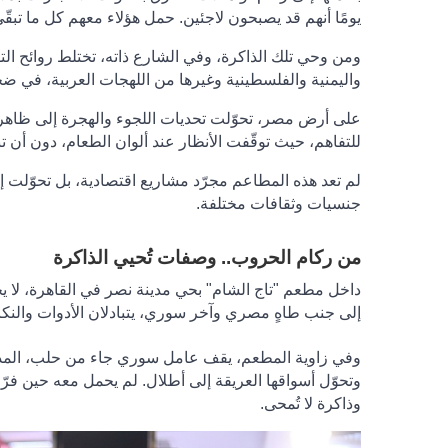
يومًا أنهم قد يصبحون لاجئين. حمل هؤلاء معهم كل ما تبق
ومن وحي تلك الذاكرة، وفي الشارع ذاته، تختلط روائح التوا
واليمنية والفلسطينية وغيرها من اللهجات العربية، في ضج
على أرض مصر، تحوّلت تحديات اللجوء والهجرة إلى ظاهرة ث
للتفاهم، حيث توقّفت الأنظار عند ألوان الطعام، دون أن ت
لم تعد هذه المطاعم مجرّد مشاريع اقتصادية، بل تحوّلت إل
جنسيات وثقافات مختلفة
.
من ركام الحروب.. وصفات تُحيي الذاكرة
داخل مطعم "تاج الشام" بحي مدينة نصر في القاهرة، لا يح
إلى جنب طاهٍ مصري وآخر سوري، يتبادلان الأدوات والنكا
وفي زاوية المطعم، يقف عامل سوري جاء من حلب، المدينة 
وتحوّل أسواقها العريقة إلى أطلال. لم يحمل معه حين فرّ 
وذاكرة لا تُمحى
.