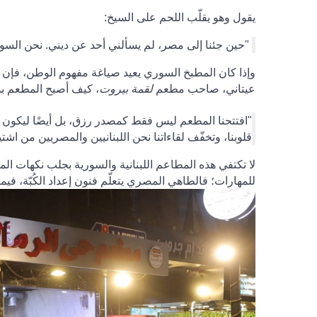
يقول وهو يقلّب اللحم على السيخ
:
"حين جئنا إلى مصر، لم يسألني أحد عن ديني. نحن الس
وإذا كان المطبخ السوري يعيد صياغة مفهوم الوطن، فإن ال
عيتاني، صاحب مطعم
لقمة بيروت
، كيف أصبح المطعم بدي
"افتتحنا المطعم ليس فقط كمصدر رزق، بل أيضًا ليكون م
قلوبنا، وتخفّف لقاءاتنا نحن اللبنانيين والمصريين من اشتياقن
لا تكتفي هذه المطاعم اللبنانية والسورية بجلب نكهات المط
للمهارات؛ فالطاهي المصري يتعلّم فنون إعداد الكُبّة، في