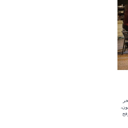
خر
ون،
فح