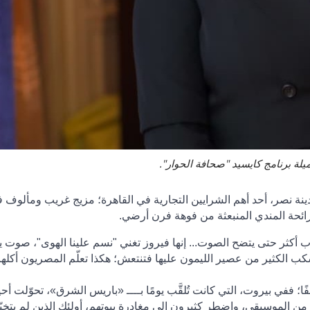
لة برنامج كايسيد "صحافة الحوار".
ينة نصر، أحد أهم الشرايين التجارية في القاهرة؛ مزيج غريب ومألوف 
رائحة المندي المنبعثة من فوهة فرن أرضي
.
أكثر حتى يتضح الصوت... إنها فيروز تغني "نسم علينا الهوى"، صوت 
سكب الكثير من عصير الليمون عليها فتنتعش؛ هكذا تعلّم المصريون أكله
فًا؛ ففي بيروت، التي كانت تُلقَّب يومًا بــــ «باريس الشرق»، تحوّلت أحي
 من الموسيقى، واضطر كثيرون إلى مغادرة بيوتهم، أولئك الذين لم يتخيّل