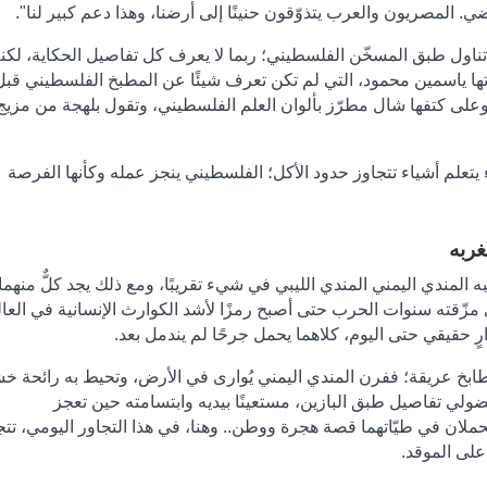
ي. المصريون والعرب يتذوّقون حنينًا إلى أرضنا، وهذا دعم كبير لنا".
اول طبق المسخّن الفلسطيني؛ ربما لا يعرف كل تفاصيل الحكاية، لكن
تها ياسمين محمود، التي لم تكن تعرف شيئًا عن المطبخ الفلسطيني قبل
ى كتفها شال مطرّز بألوان العلم الفلسطيني، وتقول بلهجة من مزيج 
يتعلم أشياء تتجاوز حدود الأكل؛ الفلسطيني ينجز عمله وكأنها الفرصة
ربه
ه المندي اليمني المندي الليبي في شيء تقريبًا، ومع ذلك يجد كلٌّ منهما
مزّقته سنوات الحرب حتى أصبح رمزًا لأشد الكوارث الإنسانية في العال
ٍ حقيقي حتى اليوم، كلاهما يحمل جرحًا لم يندمل بعد.
بخ عريقة؛ ففرن المندي اليمني يُوارى في الأرض، وتحيط به رائحة 
ولي تفاصيل طبق البازين، مستعينًا بيديه وابتسامته حين تعجز
ا تحملان في طيّاتهما قصة هجرة ووطن.. وهنا، في هذا التجاور اليومي، تتج
 على الموقد
.