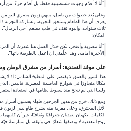
"أنا لا أقدّم وجبات فلسطينية فقط، بل أقدّم جزءًا من أرض
وعلى بُعد خطوات من باسل، ينتهي زبون مصري للتو من تن
يعرف أن هذا الطعام يستحق التجربة
.
وتشاركه التجربة ذا
ثلاث سنوات، واليوم تقف في قلب مطعم "حي الرمال"، وعل
المكان:
"أنا مصرية وأفتخر، لكن خلال العمل هنا شعرتُ أن المرء 
"
الأخيرة أمامه، وهذا علّمني أن أعمل بالطريقة ذاتها
.
على موقد التعددية: أسرار من مشرق الوطن ومغ
هذا التميز والعمق لا يقتصر على المطبخ الشامي؛ إذ لا يشب
مكانًا متجاورًا في شوارع العاصمة المصرية
.
فاليمن، الذي 
وليبيا التي لم تنجح منذ سقوط نظامها في استعادة استقرار
ومع ذلك، خرج من هذين الجرحين طهاة يحملون أسرار مطا
الأثل المحترق، وعلى مقربة منه يشرح طاهٍ ليبي لزبون فض
الكلمات
.
نكهتان بعيدتان جغرافيًا وثقافيًا، غير أن كلتيهم
روح التعددية لا بوصفها شعارًا في وثيقة، بل ممارسةً حيّة