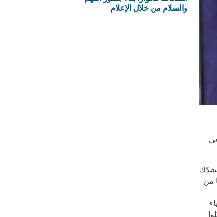
والسلام من خلال الإعلام
في
يشدّك
ا من
اء
وا