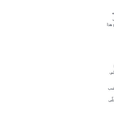
ه
هذا
م،
خشب
لّى