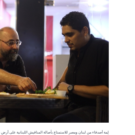
لِمة أصدقاء من لبنان ومصر للاستمتاع بأصالة المناقيش اللبنانية على أرض مصر. بعدسة