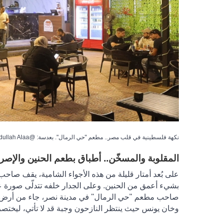
نكهة فلسطينية في قلب مصر.. مطعم "حي الرمال". بعدسة: @Abdullah Alaa
المقلوبة والمسخّن.. أطباق بطعم الحنين والإصرا
على بُعد أمتار قليلة من هذه الأجواء الشامية، يقف صاح
بشيء أعمق من الحنين. وعلى الجدار خلفه تتدلّى صورة علم
صاحب مطعم "حي الرمال" في مدينة نصر، جاء من أرض لا يزا
وخان يونس حيث ينتظر النازحون وجبة قد لا تأتي، ليختص