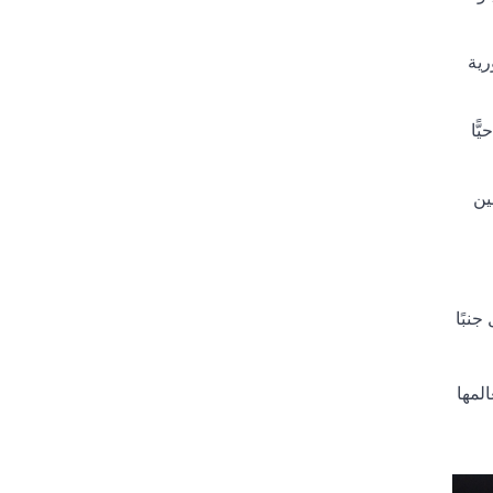
رية
ًا
ين
نبًا
لمها