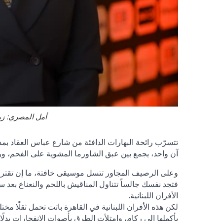
أمل المصري: زمي
تتسرّب رائحة البهارات الدافئة من شارع عباس العقاد بمد
آن واحد، يجمع بين عبق الشاورما المشوية على الفحم، و
وعلى الرصيف المجاور تتسل موسيقى خافتة، ما إن تقترب 
فتجد نفسك جالساً تتناول المناقيش باللحم والنعناع بعد 
الأفران اللبنانية
.
لكن هذه الأفران اللبنانية في القاهرة باتت تحمل ثقلًا مختل
بأكملها إلى ركام، وامتلأت الطرق بأصوات الانفجارات بدلًا