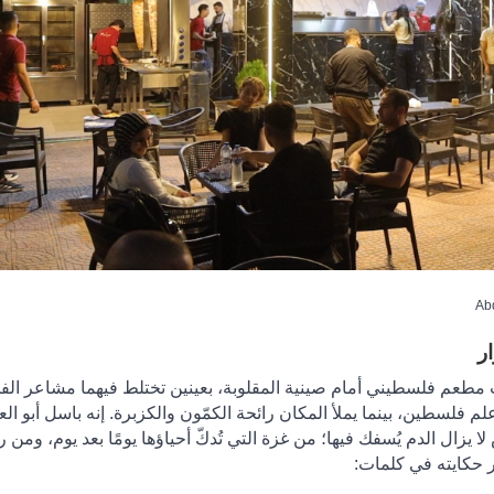
ر
ب مطعم فلسطيني أمام صينية المقلوبة، بعينين تختلط فيهما مشاعر الف
 فلسطين، بينما يملأ المكان رائحة الكمّون والكزبرة
.
إنه باسل أبو الع
ل الدم يُسفك فيها؛ من غزة التي تُدكّ أحياؤها يومًا بعد يوم، ومن ر
ر حكايته في كلمات: