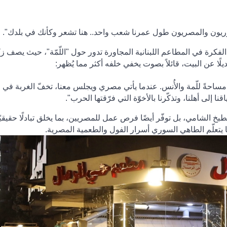
وريون والمصريون طول عمرنا شعب واحد.. هنا تشعر وكأنك في بلدك".
فكرة في المطاعم اللبنانية المجاورة تدور حول "اللّمّة"، حيث يصف زك
لًا عن البيت، قائلاً بصوت يخفي خلفه أكثر مما يُظهر:
ساحةً للّمة والأُنس. عندما يأتي مصري ويجلس معنا، تخفّ الغربة في
ا إلى أهلنا، وتذكّرنا بالأخوّة التي فرّقتها الحرب".
بخ الشامي، بل توفّر أيضًا فرص عمل للمصريين، بما يخلق تبادلًا حقيقيً
ما يتعلّم الطاهي السوري أسرار الفول والطعمية المصرية
.