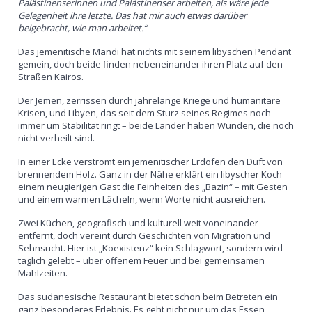
Palästinenserinnen und Palästinenser arbeiten, als wäre jede
Gelegenheit ihre letzte. Das hat mir auch etwas darüber
beigebracht, wie man arbeitet.“
Das jemenitische Mandi hat nichts mit seinem libyschen Pendant
gemein, doch beide finden nebeneinander ihren Platz auf den
Straßen Kairos.
Der Jemen, zerrissen durch jahrelange Kriege und humanitäre
Krisen, und Libyen, das seit dem Sturz seines Regimes noch
immer um Stabilität ringt – beide Länder haben Wunden, die noch
nicht verheilt sind.
In einer Ecke verströmt ein jemenitischer Erdofen den Duft von
brennendem Holz. Ganz in der Nähe erklärt ein libyscher Koch
einem neugierigen Gast die Feinheiten des „Bazin“ – mit Gesten
und einem warmen Lächeln, wenn Worte nicht ausreichen.
Zwei Küchen, geografisch und kulturell weit voneinander
entfernt, doch vereint durch Geschichten von Migration und
Sehnsucht. Hier ist „Koexistenz“ kein Schlagwort, sondern wird
täglich gelebt – über offenem Feuer und bei gemeinsamen
Mahlzeiten.
Das sudanesische Restaurant bietet schon beim Betreten ein
ganz besonderes Erlebnis. Es geht nicht nur um das Essen,