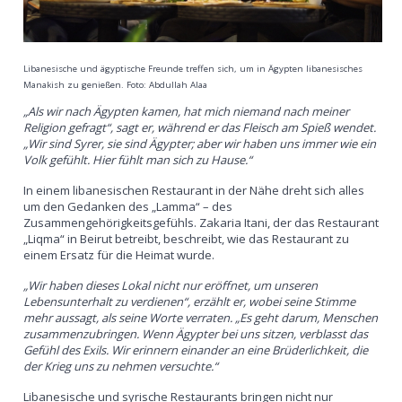
Libanesische und ägyptische Freunde treffen sich, um in Ägypten libanesisches
Manakish zu genießen. Foto: Abdullah Alaa
„Als wir nach Ägypten kamen, hat mich niemand nach meiner
Religion gefragt“, sagt er, während er das Fleisch am Spieß wendet.
„Wir sind Syrer, sie sind Ägypter; aber wir haben uns immer wie ein
Volk gefühlt. Hier fühlt man sich zu Hause.“
In einem libanesischen Restaurant in der Nähe dreht sich alles
um den Gedanken des „Lamma“ – des
Zusammengehörigkeitsgefühls. Zakaria Itani, der das Restaurant
„Liqma“ in Beirut betreibt, beschreibt, wie das Restaurant zu
einem Ersatz für die Heimat wurde.
„Wir haben dieses Lokal nicht nur eröffnet, um unseren
Lebensunterhalt zu verdienen“, erzählt er, wobei seine Stimme
mehr aussagt, als seine Worte verraten. „Es geht darum, Menschen
zusammenzubringen. Wenn Ägypter bei uns sitzen, verblasst das
Gefühl des Exils. Wir erinnern einander an eine Brüderlichkeit, die
der Krieg uns zu nehmen versuchte.“
Libanesische und syrische Restaurants bringen nicht nur