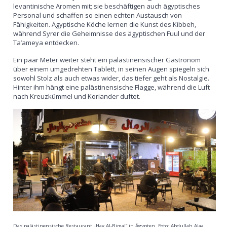
levantinische Aromen mit; sie beschäftigen auch ägyptisches
Personal und schaffen so einen echten Austausch von
Fähigkeiten. Ägyptische Köche lernen die Kunst des Kibbeh,
während Syrer die Geheimnisse des ägyptischen Fuul und der
Ta’ameya entdecken.
Ein paar Meter weiter steht ein palästinensischer Gastronom
über einem umgedrehten Tablett, in seinen Augen spiegeln sich
sowohl Stolz als auch etwas wider, das tiefer geht als Nostalgie.
Hinter ihm hängt eine palästinensische Flagge, während die Luft
nach Kreuzkümmel und Koriander duftet.
Das palästinensische Restaurant „Hay Al-Rimal“ in Ägypten. Foto: Abdullah Alaa