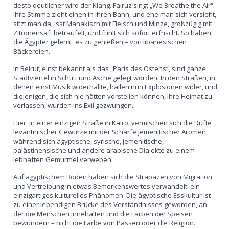
desto deutlicher wird der Klang. Fairuz singt „We Breathe the Air“.
Ihre Stimme zieht einen in ihren Bann, und ehe man sich versieht,
sitzt man da, isst Manakisch mit Fleisch und Minze, großzügig mit
Zitronensaft beträufelt, und fühlt sich sofort erfrischt. So haben
die Ägypter gelernt, es zu genießen – von libanesischen
Bäckereien.
In Beirut, einst bekannt als das „Paris des Ostens“, sind ganze
Stadtviertel in Schutt und Asche gelegt worden. In den Straßen, in
denen einst Musik widerhallte, hallen nun Explosionen wider, und
diejenigen, die sich nie hätten vorstellen können, ihre Heimat zu
verlassen, wurden ins Exil gezwungen.
Hier, in einer einzigen Straße in Kairo, vermischen sich die Düfte
levantinischer Gewürze mit der Schärfe jemenitischer Aromen,
während sich ägyptische, syrische, jemenitische,
palästinensische und andere arabische Dialekte zu einem
lebhaften Gemurmel verweben.
Auf ägyptischem Boden haben sich die Strapazen von Migration
und Vertreibung in etwas Bemerkenswertes verwandelt: ein
einzigartiges kulturelles Phänomen. Die ägyptische Esskultur ist
zu einer lebendigen Brücke des Verständnisses geworden, an
der die Menschen innehalten und die Farben der Speisen
bewundern – nicht die Farbe von Pässen oder die Religion.