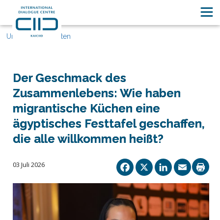
Unsere Geschichten
Der Geschmack des
Zusammenlebens: Wie haben
migrantische Küchen eine
ägyptisches Festtafel geschaffen,
die alle willkommen heißt?
Facebook
X
Linked
Ema
03 Juli 2026