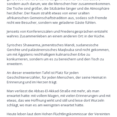
sondern auch darum, wie die Menschen hier zusammenkommen.
Die Tische sind größer, die Sitzbänke länger und die Atmosphäre
herzlicher. Der Raum strahlt etwas von einer uralten
afrikanischen Gemeinschaftstradition aus, sodass sich Fremde
nicht wie Besucher, sondern wie geladene Gäste fühlen.
Jenseits von Konferenzsälen und Friedensgesprächen entsteht
wahres Zusammenleben an einem anderen Ort: in der Küche.
Syrisches Shawarma, jemenitisches Mandi, sudanesische
Gerichte und palästinensisches Maqlouba sind nicht gekommen,
um mit Ägyptens reichhaltigem kulinarischen Erbe zu
konkurrieren, sondern um es zu bereichern und den Tisch zu
erweitern.
An dieser erweiterten Tafel ist Platz für jeden
Geschichtenerzähler, für jeden Menschen, der seine Heimat in
Erinnerung und im Herzen trägt.
Man verlässt die Abbas-El-Akkad-Straße mit mehr, als man
erwartet hatte: mit vollem Magen, mit vielen Erinnerungen und mit
etwas, das wie Hoffnung wirkt und still und leise dort Wurzeln
schlägt, wo man es am wenigsten erwartet hätte.
Heute leben laut dem Hohen Flüchtlingskommissar der Vereinten