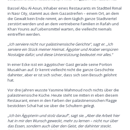
Bassel Abu Al-Aoun, Inhaber eines Restaurants im Stadtteil Rimal
in Nasr City, stammt aus dem Gazastreifen – einem Ort, an dem
die Gewalt kein Ende nimmt, an dem täglich ganze Stadtviertel
zerstört werden und an dem vertriebene Familien in Rafah und
Khan Younis auf Lebensmittel warten, die vielleicht niemals
eintreffen werden.
„Ich serviere nicht nur palästinensische Gerichte“, sagt er. „Ich
serviere ein Stück meiner Heimat. Ägypter und Araber verspüren
Nostalgie dafür; und diese Unterstützung bedeutet mir alles.“
In einer Ecke isst ein ägyptischer Gast gerade seine Portion
Musakhan auf. Er kennt vielleicht nicht die ganze Geschichte
dahinter, aber er ist sich sicher, dass sich sein Besuch gelohnt
hat.
Vor drei Jahren wusste Yasmine Mahmoud noch nichts über die
palästinensische Küche. Heute steht sie mitten in eben diesem
Restaurant, einen in den Farben der palästinensischen Flagge
bestickten Schal hat sie über die Schultern gelegt.
„Ich bin Ägypterin und stolz darauf“, sagt sie. „Aber die Arbeit hier
hat in mir den Wunsch geweckt, mehr zu lernen – nicht nur über
das Essen, sondern auch über den Geist, der dahinter steckt.