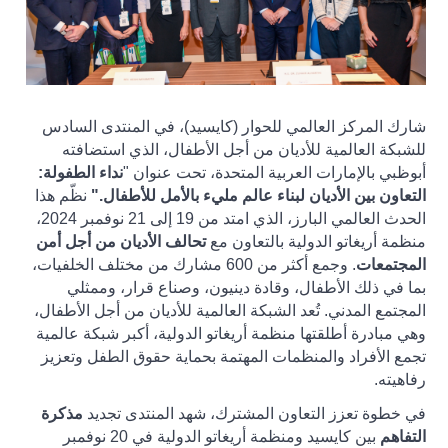
شارك المركز العالمي للحوار (كايسيد)، في المنتدى السادس
للشبكة العالمية للأديان من أجل الأطفال، الذي استضافته
أبوظبي بالإمارات العربية المتحدة، تحت عنوان "
نداء الطفولة:
التعاون بين الأديان لبناء عالم مليء بالأمل للأطفال
".
نظّم هذا
الحدث العالمي البارز، الذي امتد من 19 إلى 21 نوفمبر 2024،
منظمة أريغاتو الدولية بالتعاون مع
تحالف الأديان من أجل أمن
المجتمعات
. وجمع أكثر من 600 مشارك من مختلف الخلفيات،
بما في ذلك الأطفال، وقادة دينيون، وصناع قرار، وممثلي
المجتمع المدني
.
تُعد الشبكة العالمية للأديان من أجل الأطفال،
وهي مبادرة أطلقتها منظمة أريغاتو الدولية، أكبر شبكة عالمية
تجمع الأفراد والمنظمات المهتمة بحماية حقوق الطفل وتعزيز
رفاهيته
.
في خطوة تعزز التعاون المشترك، شهد المنتدى تجديد
مذكرة
التفاهم
بين كايسيد ومنظمة أريغاتو الدولية في 20 نوفمبر