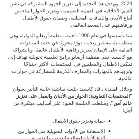
2024. ويهدف هذا التجديد إلى تعزيز الجهود المشتركة في نشر
القيم الأخلاقية في العملية التعليمية، وتعزيز الحوار البناء بين
أتباع الأديان والثقافات المختلفة، وضمان حقوق الأطفال
ورفاهيتهم على الصعيد العالمي
.
منذ تأسيسها في عام 1990، لعبت منظمة أريغاتو الدولية، وهي
منظمة يابانية غير ربحية، دورًا محوريًا في حشد المبادرات
القائمة على الإيمان لتعزيز رفاهية الأطفال عالميًا. وبالشراكة
مع كايسيد، تبني منظمة أريغاتو برامج تعليمية تحويلية تهدف إلى
تمكين الأطفال والمعلمين في المجتمعات الأكثر احتياجًا
وتزويدهم بالمهارات والمعارف اللازمة للمشاركة في حوارات
عالمية
.
وخلال المنتدى، قاد كايسيد جلسة نقاشية عالية التأثير بعنوان
"المجتمعات التعاونية: الحوار بين الأديان والعمل على تعزيز
عالم آمن"
. وسلطت الجلسة الضوء على أساليب مبتكرة من
أجل:
حماية وتعزيز حقوق الأطفال.
الاستفادة من الأدوات التحويلية مثل الحوار بين
أتباع الأديان لمعالجة التحديات الرئيسية.