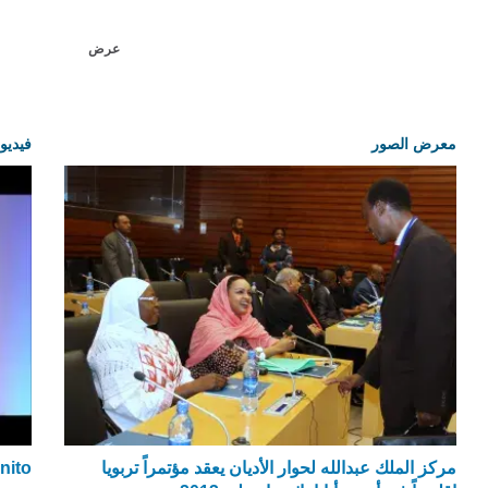
عرض
معرض الصور
فيديو
مركز الملك عبدالله لحوار الأديان يعقد مؤتمراً تربويا
nito