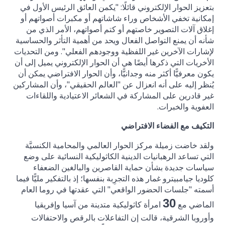
بتعزيز الحوار الإلكتروني قائلًا: "يكمن العائق الرئيس الأول في
إمكانية تخفي الأشخاص وراء شاشاتهم أو مكبرات أصواتهم أو
إغلاق آلات التصوير خاصتهم أو كتم أصواتهم، الأمر الذي من
شأنه أن يمنع التواصل الفعال ويحد من أهمية التأثر والحساسية
لإشارات الآخرين غير اللفظية ووجودهم الفعلي". ومن التحديات
الأخريات التي ذكرها أيضًا هي أن الحوار الإلكتروني يميل إلى أن
يكون معرفيًّا أكثر منه وجدانيًّا، وأن الحوار الافتراضي يمكن أن
يُنظر إليه على أنه انعزال عن "العالم الحقيقي"، وأن المشاركين
غير قادرين على المشاركة في الشعائر الاعتيادية واللقاءات
العفوية والخبرات.
التكيف مع الفضاء الافتراضي
ولقد خاضت زميلة مركز الحوار العالمي والمحامية الكنسيَّة
التي تساعد الرهبانيات الدينية الكاثوليكية النسائية على وضع
سياسات جديدة بشأن حماية القاصرين والبالغين الضعفاء
كلوديا جيامبيترو غمار هذه التجرِبة بنفسها؛ إذ بالتفكير مليًّا فيما
أسمته "جلسات الحضور الواقعي" التي عقدتها في روما العام
30
الماضي مع
امرأة كاثوليكية متدينة من آسيا وإفريقيا
وأوروبا الشرقية، قالت إن التفاعلات بالرقص والاحتفالات