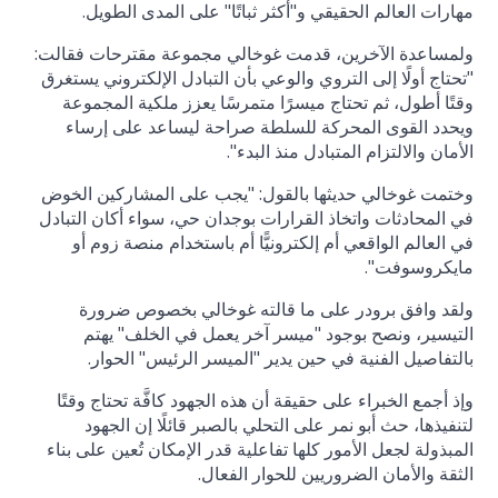
مهارات العالم الحقيقي و"أكثر ثباتًا" على المدى الطويل.
ولمساعدة الآخرين، قدمت غوخالي مجموعة مقترحات فقالت:
"تحتاج أولًا إلى التروي والوعي بأن التبادل الإلكتروني يستغرق
وقتًا أطول، ثم تحتاج ميسرًا متمرسًا يعزز ملكية المجموعة
ويحدد القوى المحركة للسلطة صراحة ليساعد على إرساء
الأمان والالتزام المتبادل منذ البدء".
وختمت غوخالي حديثها بالقول: "يجب على المشاركين الخوض
في المحادثات واتخاذ القرارات بوجدان حي، سواء أكان التبادل
في العالم الواقعي أم إلكترونيًّا أم باستخدام منصة زوم أو
مايكروسوفت".
ولقد وافق برودر على ما قالته غوخالي بخصوص ضرورة
التيسير، ونصح بوجود "ميسر آخر يعمل في الخلف" يهتم
بالتفاصيل الفنية في حين يدير "الميسر الرئيس" الحوار.
وإذ أجمع الخبراء على حقيقة أن هذه الجهود كافَّة تحتاج وقتًا
لتنفيذها، حث أبو نمر على التحلي بالصبر قائلًا إن الجهود
المبذولة لجعل الأمور كلها تفاعلية قدر الإمكان تُعين على بناء
الثقة والأمان الضروريين للحوار الفعال.