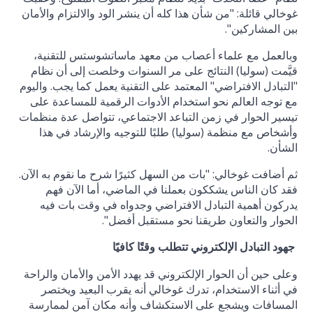
غوخالي قائلة: "من شأن هذا كله أن ينشر الود والالتزام والأمان
بين المشاركين".
وبالعمل مع علماء أعصاب من معهد ماساتشوستس للتقنية،
قيَّمت (سوليا) النتائج على مر السنوات وخلصت إلى أن نظام
"التبادل الافتراضي" المعتمد على التقنية يعمل كما يجب. واليوم
مع توجه العالم نحو استخدام الأدوات الرقمية للمساعدة على
تيسير الحوار في زمن التباعد الاجتماعي، تتواصل عدة منظمات
وأشخاص مع منظمة (سوليا) طلبًا للتوجيه والإرشاد في هذا
الشأن.
ثم أضافت غوخالي: "بات من السهل كثيرًا شرح ما نقوم به الآن.
فقد كان الناس يشككون بعملنا في الماضي، أما الآن فهم
يدركون أهمية التبادل الافتراضي وجدواه في وقت بات فيه
الحوار والتعاون طريقنا نحو مستقبل أفضل".
جهود التبادل الإلكتروني تتطلب وقتًا كافيًا
وعلى حين أن الحوار الإلكتروني قد يهدد الأمن والأمان والراحة
في أثناء الاستخدام، تدرك غوخالي أنه يقرب البعيد ويختصر
المسافات ويشجع على الاستكشاف وأنه مكان آمن لممارسة