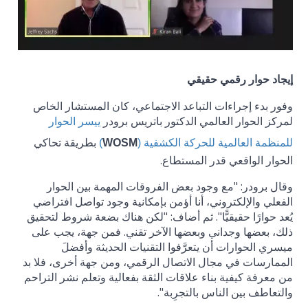
إيجاد حوار رقمي حقيقي
وفور بدء إجراءات التباعد الاجتماعي، كان المستشار الخاص
لمركز الحوار العالمي الدكتور باتريس برودر
ييسر الحوار
بطريقة تحاكي
للمنظمة العالمية للحركة الكشفية (
WOSM
)
الحوار الواقعي قدر المستطاع.
وقال برودر: "مع وجود بعض الفروقات المهمة بين الحوار
الفعلي والإلكتروني، أنا أؤمن بإمكانية وجود تواصل افتراضي
يُعد حوارًا حقيقيًّا". ثم أضاف: "لكن هناك بضعة شروط لتحقيق
ذلك، بعضها وجداني وبعضها الآخر تقني. فمن جهة، يجب على
ميسري الحوارات أن يتعرَّفوا التقنيات الحديثة وأفضلَ
الممارسات في مجال الاتصال الرقمي، ومن جهة أخرى، فلا بد
من معرفة كيفية بناء علاقات الثقة بفعالية وتعلم نشر التراحم
والتعاطف بين الناس بالتجرِبة".