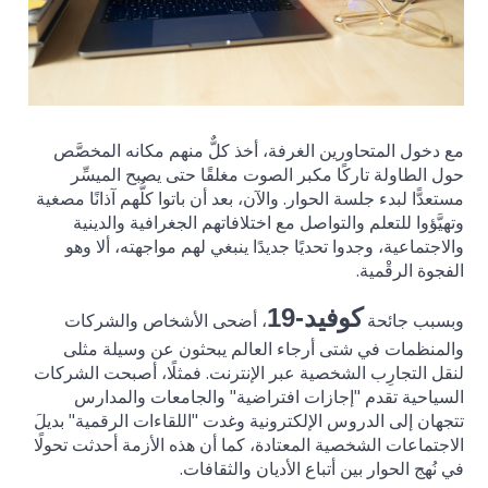
مع دخول المتحاورين الغرفة، أخذ كلٌّ منهم مكانه المخصَّص
حول الطاولة تاركًا مكبر الصوت مغلقًا حتى يصبح الميسِّر
مستعدًّا لبدء جلسة الحوار. والآن، بعد أن باتوا كلُّهم آذانًا مصغية
وتهيَّؤوا للتعلم والتواصل مع اختلافاتهم الجغرافية والدينية
والاجتماعية، وجدوا تحديًا جديدًا ينبغي لهم مواجهته، ألا وهو
الفجوة الرقْمية.
كوفيد-19
وبسبب جائحة
، أضحى الأشخاص والشركات
والمنظمات في شتى أرجاء العالم يبحثون عن وسيلة مثلى
لنقل التجارِب الشخصية عبر الإنترنت. فمثلًا، أصبحت الشركات
السياحية تقدم "إجازات افتراضية" والجامعات والمدارس
تتجهان إلى الدروس الإلكترونية وغدت "اللقاءات الرقمية" بديلَ
الاجتماعات الشخصية المعتادة، كما أن هذه الأزمة أحدثت تحولًا
في نُهج الحوار بين أتباع الأديان والثقافات.