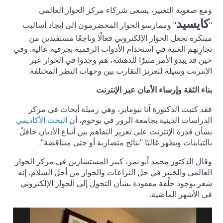
ومع صعوبة التغيير، يسعى شركاء مركز الحوار العالمي
كايسيد
"
" وممارسو الحوار المخضرمون إلى إيجاد أساليب
مبتكَرة تجعل الحوار الإلكتروني فعالًا وناجعًا مستفيدين من
تجارِبهم الغنية في استخدام الأدوات الرقمية بحِرفية عالية. وفي
حين قد يبدو الأمر مثيرًا للدهشة، هم وجدوا في الحوار عبر
الإنترنت وسيلة لتعزيز التقارب بين وجهات النظر المختلفة.
بناء الثقة وإرساء الأمان عبر الإنترنت
فقد كتبت الدكتورة آنا نيوماير، وهي زميلة أبحاث في مركز
الدراسات الدينية بجامعة الرور في بوخوم، أن
البحث الأكاديمي
بشأن قدرة الإنترنت على تعزيز التفاهم بين أتباع الأديان حافلٌ
بالتباينات ويظهر غالبًا "نتائج متضاربة أو حتى متناقضة".
وقال الدكتور محمد أبو نمر، كبير المستشارين في مركز الحوار
العالمي والخبير في حل النزاعات والحوار من أجل السلام، إنه
شعر بوجود حلْقة مفقودة بشأن التحول إلى الحوار الإلكتروني
في الأشهر الماضية.