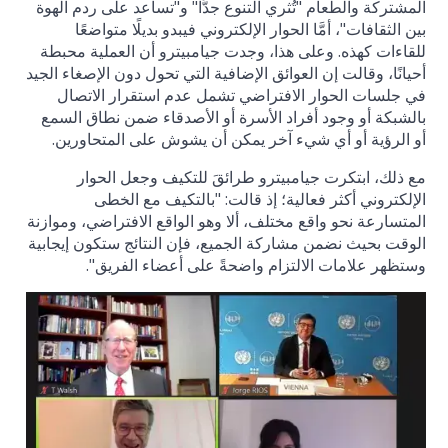
المشتركة والطعام "تُثري التنوع جدًّا" و"تساعد على ردم الهوة
بين الثقافات"، أمَّا الحوار الإلكتروني فيبدو بديلًا متواضعًا
للقاءات كهذه. وعلى هذا، وجدت جيامبيترو أن العملية محبطة
أحيانًا، وقالت إن العوائق الإضافية التي تحول دون الإصغاء الجيد
في جلسات الحوار الافتراضي تشمل عدم استقرار الاتصال
بالشبكة أو وجود أفراد الأسرة أو الأصدقاء ضمن نطاق السمع
أو الرؤية أو أي شيء آخر يمكن أن يشوش على المتحاورين.
مع ذلك، ابتكرت جيامبيترو طرائقَ للتكيف وجعل الحوار
الإلكتروني أكثر فعالية؛ إذ قالت: "بالتكيف مع الخطى
المتسارعة نحو واقع مختلف، ألا وهو الواقع الافتراضي، وموازنة
الوقت بحيث نضمن مشاركة الجميع، فإن النتائج ستكون إيجابية
وستظهر علامات الالتزام واضحةً على أعضاء الفريق".