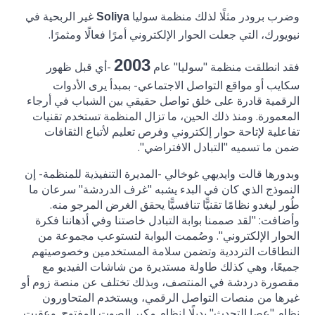
وضرب برودر مثلًا لذلك منظمة سوليا
غير الربحية في
Soliya
نيويورك، التي جعلت الحوار الإلكتروني أمرًا فعالًا ومثمرًا.
2003
فقد انطلقت منظمة "سوليا" عام
-أي قبل ظهور
سكايب أو مواقع التواصل الاجتماعي- بمبدأ يرى الأدوات
الرقمية قادرة على خلق تواصل حقيقي بين الشباب في أرجاء
المعمورة. ومنذ ذلك الحين، ما تزال المنظمة تستخدم تقنيات
تفاعلية لإتاحة حوار إلكتروني وفرص تعليم لأتباع الثقافات
ضمن ما تسميه "التبادل الافتراضي".
وبدورها قالت وايديهي غوخالي -المديرة التنفيذية للمنظمة- إن
النموذج الذي كان في البدء يشبه "غرف الدردشة" سرعان ما
طُور ليغدو نظامًا تقنيًّا تنافسيًّا يحقق الغرض المرجو منه.
وأضافت: "لقد صممنا بوابة التبادل خاصتنا وفي أذهاننا فكرة
الحوار الإلكتروني". وصُممت البوابة لتستوعب مجموعة من
النطاقات الترددية وتضمن سلامة المستخدمين وخصوصيتهم
جميعًا، وهي كذلك طاولة مستديرة من شاشات الفيديو مع
مقصورة دردشة في المنتصف، وبذلك تختلف عن منصة زوم أو
غيرها من منصات التواصل الرقمي، ويستخدم المتحاورون
نظام "عصا التحدث" بديلًا لنظام مكبر الصوت المفتوح. وعقبت