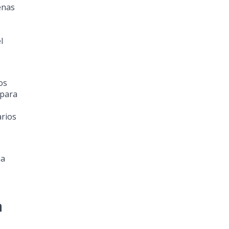
enas
l
os
 para
arios
ña
a