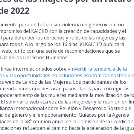
de 2022
miento para un futuro sin violencia de género» con un
mpromiso del KAICIID con la creación de capacidades y el
l para defender los derechos y roles de las mujeres y las
ara todos. A lo largo de los 16 días, el KAICIID publicará
s web, junto con una serie de recomendaciones que se
l Día de los Derechos Humanos.
ínea interrelacionados sobre «
Invertir la tendencia de la
tos y las oportunidades en soluciones económicas sostenibl
ios web de La Voz de las Mujeres. Los participantes de los
omendaciones que destacan pasos claros para corregir las
mpoderamiento de las mujeres mediante la movilización de l
El seminario web «La voz de las mujeres» y la reunión en lí
Alianza Internacional sobre Religión y Desarrollo Sostenible
ldad de género y el empoderamiento. Guiadas por la Agenda
idades de la 68ª reunión anual de la Comisión de la Condición
endaciones refuerzan el camino hacia la aceleración de la igu