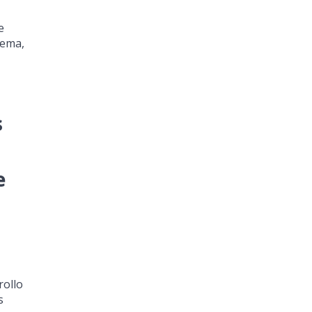
e
tema,
s
e
rollo
s