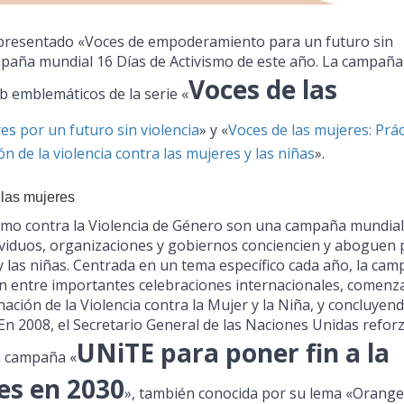
a presentado «Voces de empoderamiento para un futuro sin
mpaña mundial 16 Días de Activismo de este año. La campaña
Voces de las
 emblemáticos de la serie «
es por un futuro sin violencia
» y «
Voces de las mujeres: Prác
n de la violencia contra las mujeres y las niñas
».
 las mujeres
vismo contra la Violencia de Género son una campaña mundia
viduos, organizaciones y gobiernos conciencien y aboguen 
s y las niñas. Centrada en un tema específico cada año, la ca
ren entre importantes celebraciones internacionales, comen
nación de la Violencia contra la Mujer y la Niña, y concluyend
n 2008, el Secretario General de las Naciones Unidas refor
UNiTE para poner fin a la
la campaña «
es en 2030
», también conocida por su lema «Orange