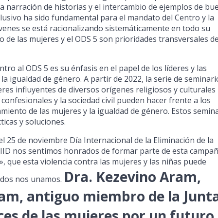
 la narración de historias y el intercambio de ejemplos de bu
inclusivo ha sido fundamental para el mandato del Centro y la
jóvenes se está racionalizando sistemáticamente en todo su
 de las mujeres y el ODS 5 son prioridades transversales de
ro al ODS 5 es su énfasis en el papel de los líderes y las
a igualdad de género. A partir de 2022, la serie de seminari
res influyentes de diversos orígenes religiosos y culturales
s confesionales y la sociedad civil pueden hacer frente a los
iento de las mujeres y la igualdad de género. Estos semin
ticas y soluciones.
 25 de noviembre Día Internacional de la Eliminación de la
AICIID nos sentimos honrados de formar parte de esta campa
, que esta violencia contra las mujeres y las niñas puede
Dra. Kezevino Aram,
todos nos unamos.
ram, antiguo miembro de la Junt
ces de las mujeres por un futuro