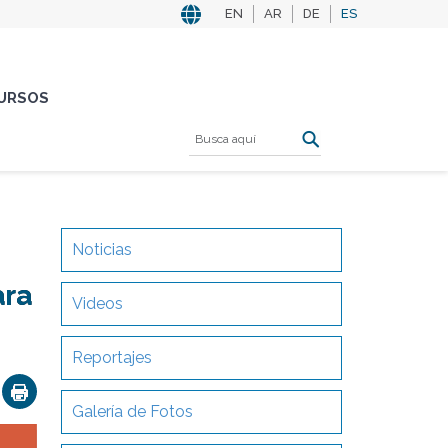
EN
AR
DE
ES
URSOS
Noticias
ara
Videos
Reportajes
ok
nkedIn
Email
Galería de Fotos