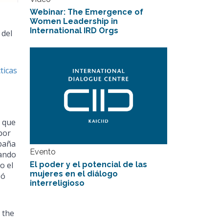
Webinar: The Emergence of
Women Leadership in
International IRD Orgs
 del
ticas
l que
por
mpaña
Evento
zando
El poder y el potencial de las
o el
mujeres en el diálogo
zó
interreligioso
 the