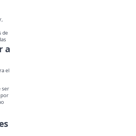
r,
s de
las
r a
ra el
 ser
 por
no
es