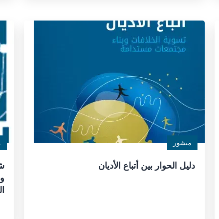
منشور
م
دليل الحوار بين أتباع الأديان
شب
وا
ال