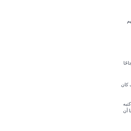
هم
حًا
ك كان
كتبه
ا أن