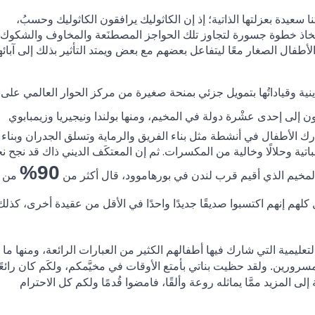
سعيدة بعزلتها الذاتية؛ إذ إن الكاثوليك يرافقون الكاثوليك وحسبُ،
لاتخاذ خطوة جسورة لتجاوز تلك الحواجز المصطنَعة والمخاوف والشكوك
طفال الصغار معًا ليتفاعل بعضهم مع بعض ويمتد التأثير بذلك إلى آبائ
ية وقياداتُها بتمويل جزئي بمنحة صغيرة من مركز الحوار العالمي على
نتمون إلى إحدى عشْرة دولة في المخيم، ومنها بولندا ونيجيريا وزيمبابوي
ك الأطفال في أنشطة مثل بناء الفريق والرماية وتسلق الجدران وبناء
تية وحلالًا وخالية من المكسرات. ثم إن المعتكَف الديني ذاك قد نجح نجا
90%
لمخيم الذي أقيم قرب لندن في بورهاموود، قال أكثر من
من
 كلهم إنهم اكتسبوا صديقًا جديدًا واحدًا في الأقل من عقيدة أخرى، كذل
عليمية التي شارك فيها أطفالهم الكثير من العبارات الرائعة، ومنها ما 
مسرورين. ولقد حظيت بناتي بأمتع الأوقات في مخيَّمكم، ولكَم كان رائعً
 إلى المزيد ممَّا يماثله روعة وألقًا، فامضوا قُدمًا ولكم كل الاحترام