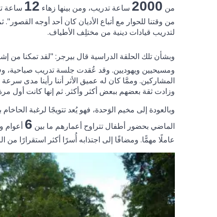
12
2000
من
ساعة تدريب، ومن بينها زهاء
ساعة تق
من وقتنا للحوار مع أتباع الأديان كان أحد أوجه القصور".
لتدريب قيادات دينية من مختلِف الأطياف.
وبشأن تلك الحلقة الدراسية قال بيرجر: "لقد تمكنا من إ
ومسيحيين ويهوديين. وقد عُقدت جلسة تدريب صباحية، وفي ف
المشاركين. وممَّا كان له عميق الأثر أننا رأينا مدى سرع
وزادت ثقة بعضهم ببعض أكثر وأكثر. ثم إنها كانت أول مرة 
وبالعودة إلى مخيم الوَحدة، فهو يُعد تتويجًا لرغبة الحاخا
6
الماضي بحضور أطفال تتراوح أعمارهم ما بين
أعوام و
عاملًا مهمًّا. ومضافًا إلى اجتذابه أُسرًا أكثر استقرارًا 