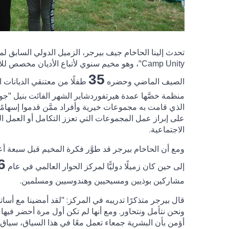
تحدث إلينا الحاخام جيف بيرجر، الزميل الدولي السابق ل
"، وهو مخيم سنوي لأتباع الأديان مخصص للأ
Camp Unity
35
الصيف الماضي وحضره
طفلًا من معتنقي الديانات ا
منظمة خصَّها عمدة هيرتفوردشاير الشهر الفائت بنيل "ج
الذي قامت به مجموعات خيرية وأفراد ممَّن قدموا إسهامًا 
على إبراز عمل المجموعات التي تعزز التكامل أو العمل الم
الاجتماعية.
ومع أن الحاخام بيرجر قد طوَّر فكرة المخيم قبل سبعة أع
6
إلى حين كان زميلًا دوليًّا لمركز الحوار العالمي في عام
مشاركين بوذيين ومسيحيين وهندوسيين ومسلمين.
قال بيرجر متذكرًا تدريبه في المركز: "لقد أمضينا مع أسا
ونحن نتأمل ونتحاور. ومع أنها لم تكن أول مرة أحضر فيها ب
أؤمن بأن البشرية جمعاء تعمل معًا في هذا السياق، سياق ا