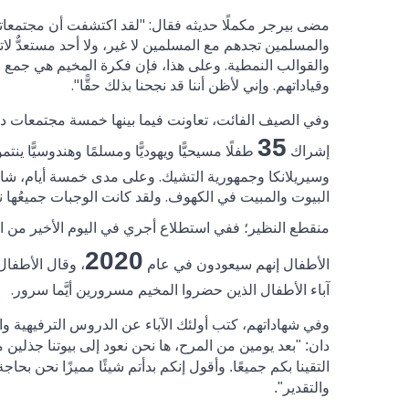
مضى بيرجر مكملًا حديثه فقال: "لقد اكتشفت أن مجتمعاتنا 
والمسلمين تجدهم مع المسلمين لا غير، ولا أحد مستعدٌّ 
والقوالب النمطية. وعلى هذا، فإن فكرة المخيم هي جمع الأ
وقياداتهم. وإني لأظن أننا قد نجحنا بذلك حقًّا".
وفي الصيف الفائت، تعاونت فيما بينها خمسة مجتمعات دين
35
إشراك
طفلًا مسيحيًّا ويهوديًّا ومسلمًا وهندوسيًّا ي
وسيريلانكا وجمهورية التشيك. وعلى مدى خمسة أيام، شار
البيوت والمبيت في الكهوف. ولقد كانت الوجبات جميعُها نبا
منقطع النظير؛ ففي استطلاع أجري في اليوم الأخير من ا
2020
الأطفال إنهم سيعودون في عام
، وقال الأطفال
آباء الأطفال الذين حضروا المخيم مسرورين أيَّما سرور.
وفي شهاداتهم، كتب أولئك الآباء عن الدروس الترفيهية والت
دان: "بعد يومين من المرح، ها نحن نعود إلى بيوتنا جذلين 
التقينا بكم جميعًا. وأقول إنكم بدأتم شيئًا مميزًا نحن بحاجة
والتقدير".