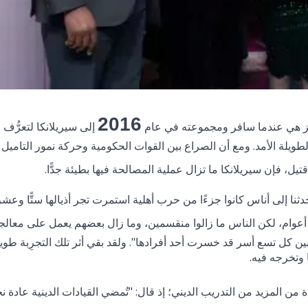
2016
ركز هي عندما سافر ومجموعته في عام
إلى سيريلانكا لتعرُّف
ويلة الأمد. ومع أن الصراع بين القوات الحكومية وحركة نمور التاميل 
تيل، فإن سيريلانكا ما تزال عملية المصالحة فيها بطيئة جدًّا.
 تحدثنا إلى أناس كانوا جزءًا من حرب أهلية استمرت تجر أذيالها ستًّا وعش
ة أعوام، لكن الناس ما زالوا منقسمين، وما زال بعضهم يعمل على معالج
 كل تسع أسر قد خسرت أحد أفرادها". ولقد بقي أثر تلك التجرِبة طويل
 وتخرجه فيه.
ة من المزيد من التدريب الديني؛ إذ قال: "تُمضي القيادات الدينية عادة نحو