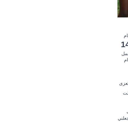
ام
1
عمل
ام
ُعزى
َت
جعلني