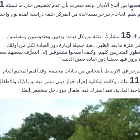
1%
ضيها بين أتباع الأديان. ولقد شعرت بأن عدم تخصيص حتى ما نسبته
 ثم نظَّم الحاخام بيرجر بمساعدة من المركز حلقة دراسية لمدة يوم واحد
15
شراك
مشاركًا -ثلاثة من كل ديانة- بوذيين وهندوسيين ومسلمين
ترة ما بعد الظهر، ذهبنا جميعًا لزيارة دور العبادة لكل من أولئك
ة تطور المتدربين كلهم، وكيف أصبحوا متشوقين إلى التعرُّف ببعضهم بعضً
يزور فيها بعضنا دور عبادة بعض الدينية".
م بيرجر في الارتباط بأشخاص من ديانات مختلفة. وقد أقيم المخيم العام
11
عامًا، وكانت إمكانية إجراء حوار ديني مثمر فيه بين الآباء والأطفا
من الناحية المادية، فقد اشترك فيه أطفال ذوو دخل منخفض أيضًا.