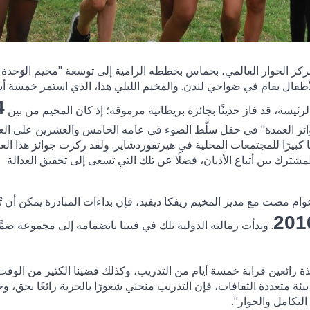
مركز الحوار العالمي، بحماس بخططه الرامية إلى توسعة "مخيم الوَحدة
طفال يقام في ضواحي لندن. والمخيم الليلي هذا، الذي استمر خمسة أي
4
لرئيسة، قد فاز حديثًا بجائزة بريطانية مرموقة؛ إذ كان المخيم من بين
وائز العمدة" في حفل سلَّط الضوء في عامه الخامس والعشرين على ال
كبيرًا للمجتمعات المحلية في هيرتفوردشاير. ولقد ركزت جوائز هذا الع
شترك بين أتباع الأديان، فضلًا عن تلك التي تسعى إلى تحقيق العدالة
وام مضت مع مدير المخيم ريفكا ديفيد، فإن بداءات المبادرة يمكن أن ت
201
. وبدأت زمالته الدولية تلك في فيينا بانضمامه إلى مجموعة ضمّ
تذة رائعين قرابة خمسة أيام من التدريب، وكذلك قضينا الكثير من الوقت
يئة متعددة الثقافات، فإن التدريب منحني شعورًا بالحرية رائعًا بحق، و
لتكامل والحوار".