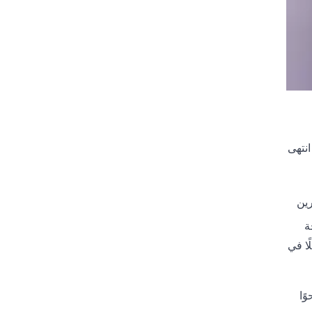
انتهى
رين
ة
ًا في
ًا