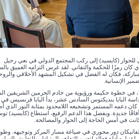
مي للحوار (كايسيد) إلى ركب المجتمع الدولي في نعي رحيل
ي كان رمزًا للحكمة والتفاني. لقد غرس التزامه العميق بالس
ورًا مباركة، فكان له الفضل في تشكيل المشهد الأخلاقي والرو
مير الإنسانية.
منذ اللحظة التي تأسس فيها (كايسيد) عام ٢٠١٢، في خطوة حكيمة ورؤيوية من خادم الحرمين الشريفين 
قداسة البابا بنديكتوس السادس عشر، بدأ البابا فرنسيس في
ان دعمه المستمر وتشجيعه اللامحدود بمثابة النور الذي أض
فاقًا جديدة. وبفضل هذا الدعم الرفيع، استطاع (كايسيد) توس
نت في أمس الحاجة إلى الحوار والمصالحة.
لفاتيكان دور محوري في صياغة مسار المركز وتوجيهه. وطو
اعتباره أداة فعالة لتعزيز التفاهم المتبادل والتعايش السلم