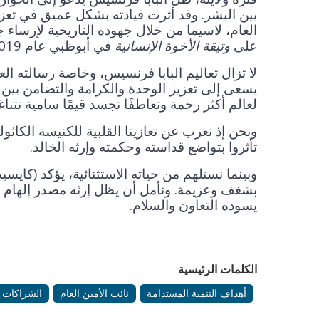
بين البشر. وقد أثرت قيادته بشكل عميق في تعزي
العام، لاسيما من خلال جهوده التاريخية لإرساء 
على
وثيقة الأخوة الإنسانية
في أبوظبي عام 2019.
لا تزال تعاليم البابا فرنسيس، وخاصة رسالته العا
يسعى إلى تعزيز الوحدة والكرامة والتضامن بين
لعالم أكثر رحمة وتعاطفًا تجسد قيمًا سامية تتناغ
ونحن إذ نعرب عن تعازينا القلبية للكنيسة الكاثولي
تأثروا بتواضع قداسته وحكمته وإرثه الخالد.
وبينما نستلهم من حياته الاستثنائية، يؤكد (كايس
بشغف وعزيمة. ونأمل أن يظل إرثه مصدر إلهام مست
يسوده التعاون والسلام.
الكلمات الرئيسية
أهداف التنمية المستدامة
نائب الأمين العام
الشراكات