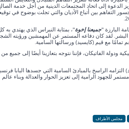
ز الدعوة إلى اتحاد المجتمعات الدينية من أجل خدمة الصال
جسور التفاهم بين أتباع الأديان والتي تجلت بوضوح في توقيع
مة البارزة "
جميعنا إخوة
"، بمثابة النبراس الذي يهتدي به ك
 البشر. لقد كان دفاعه المستمر عن المهمشين ورؤيته الشج
م تمامًا مع قيم (كايسيد) ورسالتها السامية.
كية ودولة الفاتيكان، فإننا نتوجه بتعازينا أيضًا إلى جميع من
يد) التزامه الراسخ بالمبادئ السامية التي جسدها البابا فرن
مر للجهود الرامية إلى تعزيز الحوار والعدالة وبناء عالم
مجلس الأطراف