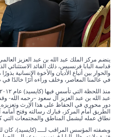
ينضم مركز الملك عبد الله بن عبد العزيز العال
قداسة البابا فرنسيس، ذلك القائد الاستثنائي الذ
والحوار بين أتباع الأديان والأخوة الإنسانية بذ
في عالمنا المعاصر، وخلف وراءه أثرًا خالدًا في ض
عبد الله بن عبد العزيز آل سعود –رحمه الله- و
دور محوري في الحفاظ على هذا الإرث وتعزيزه. ك
الطريق أمام المركز، فبارك رسالته وفتح أمامه آ
نطاق عمله ليشمل المناطق والمجتمعات التي كا
وبصفته المؤسس المراقب لــــ (كايسيد)، كان ل
فترة ولايته، ظل البابا فرنسيس يدعو إلى الحوار ب