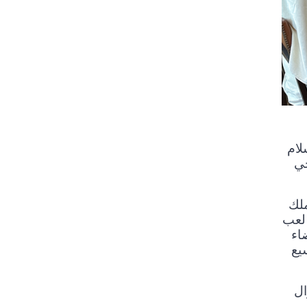
لام
حي
الملك
 لعب
اء
يع
ال
ي