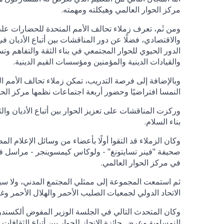
مركز الحوار العالمي وهيكلته ومهمته.
ومن ثَم، تعرف زملاء تحالف الأمم المتحدة للحضارات على 
والاقتصادي، فضلًا عن دور المناقشات بين أتباع الأديان ف
الدور الحيوي للحوار المجتمعي في بناء الثقة والتفاهم و
والقيادات الدينية والمؤمنين ومؤسسات القيم الدينية.
وبالإضافة إلى فرصة التدريب، تمكن زملاء تحالف الأمم 
النمسا افتراضيًا وحضور أربعة اجتماعات نظمها مركز الحوار ا
وركزت المناقشات على تعزيز الحوار بين أتباع الأديان وا
بناء السلام.
وكان الزملاء قد التقوا أولًا بأعضاء من وسائل الإعلام
في مركز الحوار العالمي.
ثم استمعت المجموعة إلى ممثلي المجتمع المدني، ولا سيم
الاتحاد الدولي لجمعيات الصليب الأحمر والهلال الأحمر وغا
وكان المتحدث التالي في الجلسة الوزير المفوض ألكسندر ر
النمساوية وعرض جائزة الإنجاز للحوار بين أتباع الثقاف