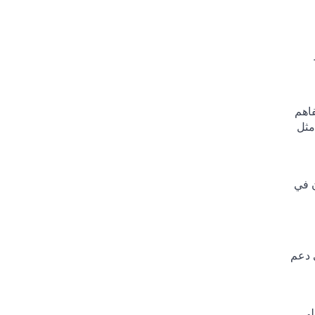
فاهم
مثل
ن في
 دعم
لى