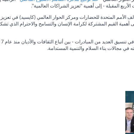
ربع المقبلة - إلى أهمية "تعزيز الشراكات العالمية".
لف الأمم المتحدة للحضارات ومركز الحوار العالمي (كايسيد) في تعزيز
ة بشأن جدول أعمال 2030 والتأكيد على أهمية القيم المشتركة لكرامة الإنسان والتسامح والاحترام الذي تش
ويذكر أن جهود هذين الشريكين الرسميين واضح
ته في مجالات بناء السلام والتنمية المستدامة.