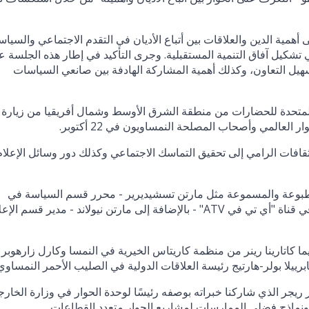
أهمية الدين والعلاقات بين أتباع الأديان في التقدم الاجتماعي والسيا
ي تشكيل آفاق التنمية المستقبلية. وجرى التأكيد في إطار هذه الجلسة ع
تسهيل التعاون، وكذلك أهمية المشاركة الهادفة بين صانعي السياسات
المتحدة للحضارات من منطقة الشرق الأوسط وشمال أفريقيا من زيارة
لعالمي وأصحاب المصلحة النمساويون في 22 أكتوبر.
لثقافات الرامي إلى تحقيق التماسك الاجتماعي وكذلك دور وسائل الإعلا
 المطبوعة والمسموعة مثل مارتن تسشيديرير - محرر قسم السياسة في
صحيفة "فينر تسايتونغ" - ولوكاس كيمسوينجر - مراسل في قناة "أي تي في ATV" - بالإضافة إلى مارتن نيولاند - مدير قسم ا
ا كاتارينا رينر من منظمة كاريتاس الخيرية في النمسا وكارل زارهوبر
برييلا بولر-هارتيج رئيسة العلاقات الدولية في الصليب الأحمر النمساوي
يجر الذي شاركنا خبراته بوصفه رئيسًا لوحدة الحوار في وزارة الخارج
ات ونماذج فضلى الممارسات لمشاريع الحوار متعدد القطاعات.