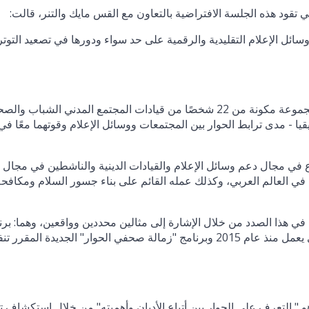
 تقود هذه الجلسة الافتراضية بالتعاون مع القس مايك والتنر، قالت:
سائل الإعلام التقليدية والرقمية على حد سواء ودورها في تصعيد التوت
وقد أظهر زملاء تحالف الأمم المتحدة للحضارات - وهم مجموعة مكونة من 22 شخصًا من قيادات المجتمع المدني الشبا
ا - مدى ترابط الحوار بين المجتمعات ووسائل الإعلام وقوتهما معًا في
 في مجال دعم وسائل الإعلام والقيادات الدينية والناشطين في مجال
في العالم العربي، وكذلك عمله القائم على بناء جسور السلام ومكافحة
 هذا الصدد من خلال الإشارة إلى مثالين محددين وواقعين، وهما: برن
المركز "وسائل التواصل الاجتماعي كمساحة للحوار" الذي يعمل منذ عام 2015 وبرنامج "زمالة صحفي الحوار" الجديدة المق
و " التعرف على الحوار بين أتباع الأديان وأهميته" من خلال استكشاف ت