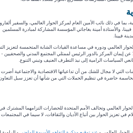
ية
 بما في ذلك نائب الأمين العام لمركز الحوار العالمي، والسفير ألفارو
 فيينا، والأستاذة أمينة بغاجاتي المؤسسة المشاركة لمبادرة المسلمين
نة فيينا.
حوار العالمي ودوره في مساعدة القيادات الشابة المتحمسة لتعزيز الت
 عن إيمان المركز بالدور الرئيس لممثلي المجتمع المدني والصحفيين - 
عي السياسات الرامية إلى نبذ التطرف العنيف وتبني التنوع.
يضًا من هذه المناقشات التي لا مجال للشك من أن تداعياتها الاقتصادية والاجتماعية أضرت
لحاسمة حاضرة في تنظيم الحملات التي من شأنها أن تعزز سبل التعاو
لحوار العالمي وتحالف الأمم المتحدة للحضارات التزامهما المشترك في
في تعزيز الحوار بين أتباع الأديان والثقافات، لا سيما في المجتمعات
 الحوار العالمي -
عند توقيع مذكرة التفاهم الأسبوع الماضي
- الرامية إ