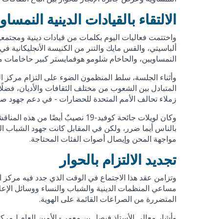
الالتقاء بالقيادات الدينية النمساو
واختتمت فعاليات اليوم بكلمات من قيادات دينية ومجتمعية،
ألباسيتي، والقس مايك والتنر من الكنيسة الأنجليكانية في
النمساويين، والحاخام شلومو هوفمايستر كبير حاخامات مدي
وأثناء الجلسة، سلط المنظمون الضوء على التزام مركز ال
المتبادل بين الشعوب من مختلف الثقافات والأديان، فضلًا
زملاء تحالف الأمم المتحدة للحضارات - في دعم جهود صان
وكان لويلات جائحة كوفيد-19 نصيبٌ أ
بالناس أيما ضرر، ولكن في المقابل كانت جهود الشباب ا
مواجهة المحن وإيصال أصوات الفئات المحتاجة.
تجديد الالتزام بالحوار
وتزامن عقد هذا الاجتماع في الوقت الذي جدد فيه مركز ا
مساعي المنظمات الدينية والشباب والنساء ووسائل الإعلام 
المتضررة من الصراعات القائمة على الهوية.
وأشار معالي الأستاذ فيصل بن معمر - الأمين العام لـمركز