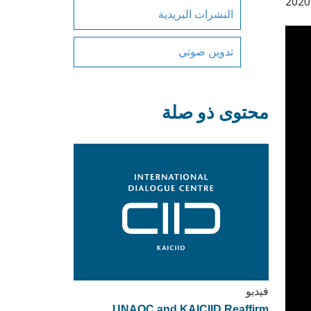
النشرات البريدية
تدوين صوتي
محتوى ذو صلة
فيديو
UNAOC and KAICIID Reaffirm