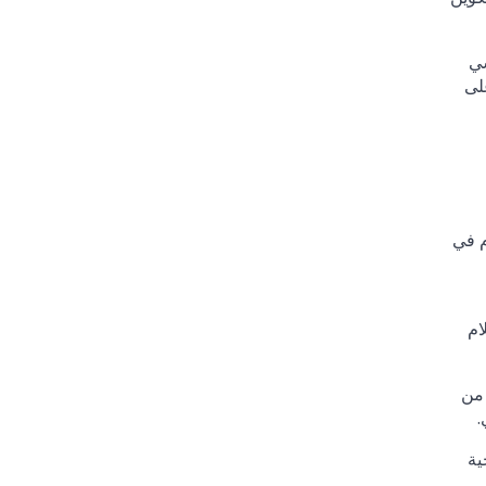
سي
لى
م في
لإعلام
 من
.
ية