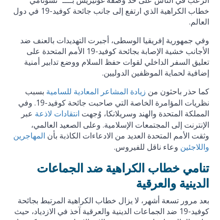
الرعب في الناس على حد وصفه غوتيريش بــــ "تسونامي"
خطاب الكراهية الذي ارتفع إلى جانب جائحة كوفيد-19 في دول
العالم.
وفي جمهورية إفريقيا الوسطى، أجبرت التهديدات بالعنف ضد
الأجانب خشية الإصابة بجائحة كوفيد-19 الأمم المتحدة على
تعليق السفر الداخلي لقوات حفظ السلام ووضع تدابير أمنية
إضافية لحماية الموظفين الدوليين.
كما حذر باحثون من
بسبب
زيادة المشاعر المعادية للسامية
نظريات المؤامرة الخاصة التي صاحبت جائحة كوفيد-19. وفي
المملكة المتحدة والهند وسريلانكا، وُجهت
عبر
انتقادات لاذعة
الإنترنت إلى المجتمعات الإسلامية. وعلى الصعيد العالمي،
وثقت الأمم المتحدة العديد من الادعاءات الكاذبة بأن
المهاجرين
وعاء ناقل للفيروس.
واللاجئين
تنامي خطاب الكراهية ضد الجماعات
الدينية والعرقية
بعد مرور تسعة أشهر، لا يزال خطاب الكراهية المرتبط بجائحة
كوفيد-19 ضد الجماعات الدينية والعرقية آخذ في الازدياد، حيث