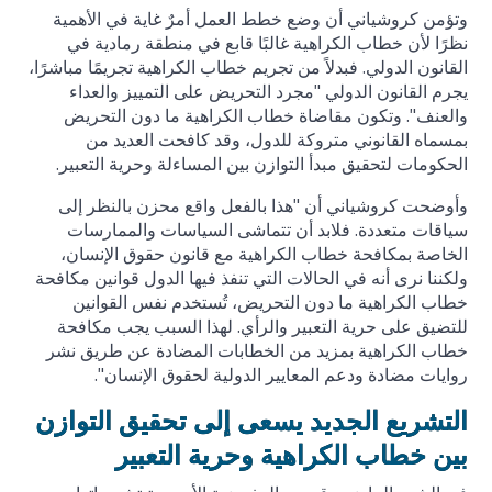
وتؤمن كروشياني أن وضع خطط العمل أمرٌ غاية في الأهمية
نظرًا لأن خطاب الكراهية غالبًا قابع في منطقة رمادية في
القانون الدولي. فبدلاً من تجريم خطاب الكراهية تجريمًا مباشرًا،
يجرم القانون الدولي "مجرد التحريض على التمييز والعداء
والعنف". وتكون مقاضاة خطاب الكراهية ما دون التحريض
بمسماه القانوني متروكة للدول، وقد كافحت العديد من
الحكومات لتحقيق مبدأ التوازن بين المساءلة وحرية التعبير.
وأوضحت كروشياني أن "هذا بالفعل واقع محزن بالنظر إلى
سياقات متعددة. فلابد أن تتماشى السياسات والممارسات
الخاصة بمكافحة خطاب الكراهية مع قانون حقوق الإنسان،
ولكننا نرى أنه في الحالات التي تنفذ فيها الدول قوانين مكافحة
خطاب الكراهية ما دون التحريض، تُستخدم نفس القوانين
للتضيق على حرية التعبير والرأي. لهذا السبب يجب مكافحة
خطاب الكراهية بمزيد من الخطابات المضادة عن طريق نشر
روايات مضادة ودعم المعايير الدولية لحقوق الإنسان".
التشريع الجديد يسعى إلى تحقيق التوازن
بين خطاب الكراهية وحرية التعبير