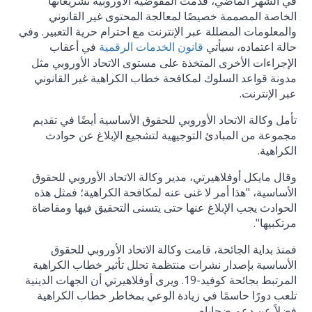
في الشهر الماضي، قدمت المفوضية الأوروبية تشريعاتها
الخاصة المصممة خصيصًا لمعالجة المحتوى غير القانوني
والمعلومات المضللة عبر الإنترنت مع احترام حرية التعبير. وفي
حالة اعتماده، سيأتي
في أعقاب
قانون الخدمات الرقمية
الإجراءات الأخرى المتخذة على مستوى الاتحاد الأوروبي مثل
مدونة قواعد السلوك لمكافحة خطاب الكراهية غير القانوني
عبر الإنترنت.
تأمل وكالة الاتحاد الأوروبي للحقوق الأساسية أيضًا في تقديم
مجموعة من المبادئ التوجيهية لتشجيع الإبلاغ عن حوادث
الكراهية.
وقال مايكل أوفلاهيرتي، مدير وكالة الاتحاد الأوروبي للحقوق
الأساسية، "هذا أمر لا غنى عنه لمكافحة الكراهية؛ فمثل هذه
الحوادث يجب الإبلاغ عنها حتى يتسنى التحقيق فيها ومقاضاة
مرتكبيها".
فمنذ بداية الجائحة، قامت وكالة الاتحاد الأوروبي للحقوق
الأساسية بإصدار نشرات منتظمة تحلل تأثير خطاب الكراهية
المرتبط بجائحة كوفيد-19. ويرى أوفلاهيرتي أن الجهات الدينية
تلعب دورًا حاسمًا في زيادة الوعي بمخاطر خطاب الكراهية
فضلاً عن دعم ضحاياه.