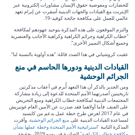
للحضارات ومفوضية حقوق الإنسان مشاورات إلكترونية عبر
الإنترنت مع القيادات والجهات الدينية أسفرت عن إبرام تعهد
عالمي للعمل على مكافحة جائحة كوفيد-19.
والتزم الموقعون على هذه المذكرة بتوحيد جهودهم لمكافحة
"خطاب الكراهية وجرائم الكراهية وكراهية الأجانب والعنصرية
وجميع أشكال التمييز الأخرى".
عقبت كروشياني في هذا الصدد قائلة: "هذه أولوية بالنسبة لنا".
القيادات الدينية ودورها الحاسم في منع
الجرائم الوحشية
ومن الجدير بالذكر أن هذا التعهد أُبرم في أعقاب مذكرتين
تاريخيتين أصدرتهما الأمم المتحدة للدعوة إلى زيادة مشاركة
المجتمعات الدينية لمكافحة خطاب الكراهية ومنع التحريض
على العنف. فأما أولاهما فقد صدرت عن الأمين العام غوتيريش
في عام 2017 لغرض طرح خطة عمل بدعم من كايسيد
لمساعدة القيادات الدينية على
. وأقرت
منع الجرائم الوحشية
المذكرة الثانية
"استراتيجية الأمم المتحدة وخطة عملها بشأن
الصادرة في يونيو 2019، بحقيقة
مكافحة خطاب الكراهية"