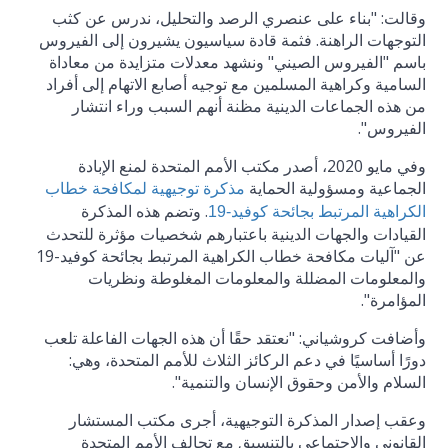
وقالت: "بناء على عنصري الرصد والتحليل، ندرس عن كثب
التوجهات الراهنة. فثمة قادة سياسيون يشيرون إلى الفيروس
باسم "الفيروس الصيني" ونشهد معدلات متزايدة من معاداة
السامية وكراهية المسلمين مع توجيه أصابع الاتهام إلى أفراد
من هذه الجماعات الدينية مظنة أنهم السبب وراء انتشار
الفيروس".
وفي مايو 2020، أصدر مكتب الأمم المتحدة لمنع الإبادة
الجماعية ومسؤولية الحماية
مذكرة توجيهية لمكافحة خطاب
. وتضم هذه المذكرة
الكراهية المرتبط بجائحة كوفيد-19
القيادات والجهات الدينية باعتبارهم شخصيات مؤثرة للتحدث
عن "آليات مكافحة خطاب الكراهية المرتبط بجائحة كوفيد-19
والمعلومات المضللة والمعلومات المغلوطة ونظريات
المؤامرة".
وأضافت كروشياني: "نعتقد حقًا أن هذه الجهات الفاعلة تلعب
دورًا أساسيًا في دعم الركائز الثلاث للأمم المتحدة، وهي:
السلام والأمن وحقوق الإنسان والتنمية".
وعقب إصدار المذكرة التوجيهية، أجرى مكتب المستشار
القانوني والاجتماعي بالتنسيق مع تحالف الأمم المتحدة