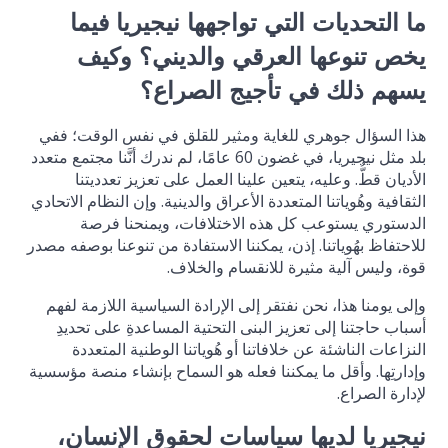
ما التحديات التي تواجهها نيجيريا فيما
يخص تنوعها العرقي والديني؟ وكيف
يسهم ذلك في تأجيج الصراع؟
هذا السؤال جوهري للغاية ومثير للقلق في نفس الوقت؛ ففي
بلد مثل نيجيريا، في غضون 60 عامًا، لم ندرك أنَّنا مجتمع متعدد
الأديان قطُّ. وعليه، يتعين علينا العمل على تعزيز تعدديتنا
الثقافية وهُوياتنا المتعددة الأعراق والدينية. وإن النظام الاتحادي
الدستوري يستوعب كل هذه الاختلافات، ويمنحنا فرصة
للاحتفاظ بهُوياتنا. إذن، يمكننا الاستفادة من تنوعنا بوصفه مصدر
قوة، وليس آلية مثيرة للانقسام والخلاف.
وإلى يومنا هذا، نحن نفتقر إلى الإرادة السياسية اللازمة لفهم
أسباب حاجتنا إلى تعزيز البنى التحتية المساعدةِ على تحديدِ
النزاعات الناشئة عن خلافاتنا أو هُوياتنا الوطنية المتعددة
وإدارتِها. وأقل ما يمكننا فعله هو السماح بإنشاء منصة مؤسسية
لإدارة الصراع.
نيجيريا لديها سياسات لحقوق الإنسان،