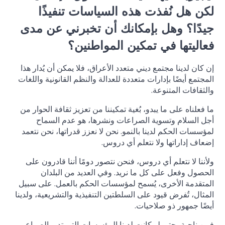
لكن هل نُفذت هذه السياسات تنفيذًا
جيدًا؟ وهل بإمكانك أن تخبرني عن مدى
فعاليتها في تمكين المواطنين؟
إن كان لدينا مجتمع ديني متعدد الأعراق، فلا يمكن أن يُدار هذا
المجتمع أيضًا بإدارات متعددة للعدالة والنظم القانونية واللغات
والثقافات المتنوعة.
ما فعلناه على ما يبدو، بُغية تمكيننا من تعزيز ثقافة الحوار من
أجل السلام وتسوية الصراعات ونشرها، هو عدم السماح
لمؤسسات الحكم لدينا بالنمو. نحن لا نعزز قدراتها، نحن نتعمد
إضعاف إداراتها ولا نتعلم أي دروس.
ولأننا لا نتعلم أي دروس، فنحن نتصور دومًا أننا قادرون على
الحصول وفعل على كل ما نريد. وفي العديد من البلدان
المتقدمة الأخرى، يُسمح لمؤسسات الحكم بالعمل. على سبيل
المثال، تُفرض قيود على السلطتين التنفيذية والتشريعية، ولدينا
أيضًا جمهور ذو صلاحيات.
فمن ناحية، حتى لو كانت لدينا المؤسسات التي تدير الصراع،