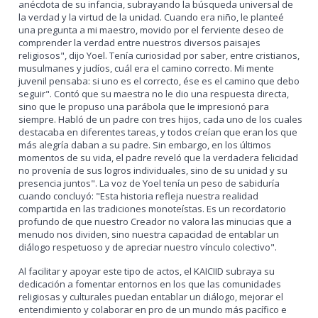
anécdota de su infancia, subrayando la búsqueda universal de
la verdad y la virtud de la unidad. Cuando era niño, le planteé
una pregunta a mi maestro, movido por el ferviente deseo de
comprender la verdad entre nuestros diversos paisajes
religiosos", dijo Yoel. Tenía curiosidad por saber, entre cristianos,
musulmanes y judíos, cuál era el camino correcto. Mi mente
juvenil pensaba: si uno es el correcto, ése es el camino que debo
seguir". Contó que su maestra no le dio una respuesta directa,
sino que le propuso una parábola que le impresionó para
siempre. Habló de un padre con tres hijos, cada uno de los cuales
destacaba en diferentes tareas, y todos creían que eran los que
más alegría daban a su padre. Sin embargo, en los últimos
momentos de su vida, el padre reveló que la verdadera felicidad
no provenía de sus logros individuales, sino de su unidad y su
presencia juntos". La voz de Yoel tenía un peso de sabiduría
cuando concluyó: "Esta historia refleja nuestra realidad
compartida en las tradiciones monoteístas. Es un recordatorio
profundo de que nuestro Creador no valora las minucias que a
menudo nos dividen, sino nuestra capacidad de entablar un
diálogo respetuoso y de apreciar nuestro vínculo colectivo".
Al facilitar y apoyar este tipo de actos, el KAICIID subraya su
dedicación a fomentar entornos en los que las comunidades
religiosas y culturales puedan entablar un diálogo, mejorar el
entendimiento y colaborar en pro de un mundo más pacífico e