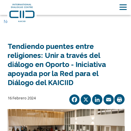
Nuestras historias
Tendiendo puentes entre
religiones: Unir a través del
diálogo en Oporto - Iniciativa
apoyada por la Red para el
Diálogo del KAICIID
Facebook
X
Linked
Ema
16 Febrero 2024