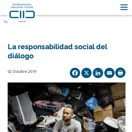
Nuestras historias
La responsabilidad social del
diálogo
Facebook
X
Linked
Ema
02 Octubre 2019