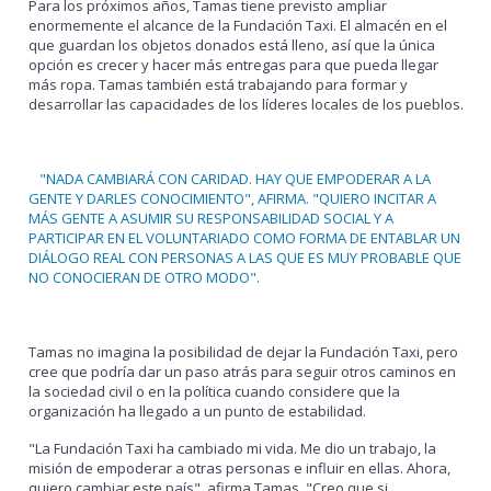
Para los próximos años, Tamas tiene previsto ampliar
enormemente el alcance de la Fundación Taxi. El almacén en el
que guardan los objetos donados está lleno, así que la única
opción es crecer y hacer más entregas para que pueda llegar
más ropa. Tamas también está trabajando para formar y
desarrollar las capacidades de los líderes locales de los pueblos.
"NADA CAMBIARÁ CON CARIDAD. HAY QUE EMPODERAR A LA
GENTE Y DARLES CONOCIMIENTO", AFIRMA. "QUIERO INCITAR A
MÁS GENTE A ASUMIR SU RESPONSABILIDAD SOCIAL Y A
PARTICIPAR EN EL VOLUNTARIADO COMO FORMA DE ENTABLAR UN
DIÁLOGO REAL CON PERSONAS A LAS QUE ES MUY PROBABLE QUE
NO CONOCIERAN DE OTRO MODO".
Tamas no imagina la posibilidad de dejar la Fundación Taxi, pero
cree que podría dar un paso atrás para seguir otros caminos en
la sociedad civil o en la política cuando considere que la
organización ha llegado a un punto de estabilidad.
"La Fundación Taxi ha cambiado mi vida. Me dio un trabajo, la
misión de empoderar a otras personas e influir en ellas. Ahora,
quiero cambiar este país", afirma Tamas. "Creo que si