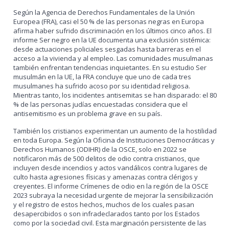
Según la Agencia de Derechos Fundamentales de la Unión
Europea (FRA), casi el 50 % de las personas negras en Europa
afirma haber sufrido discriminación en los últimos cinco años. El
informe Ser negro en la UE documenta una exclusión sistémica:
desde actuaciones policiales sesgadas hasta barreras en el
acceso a la vivienda y al empleo. Las comunidades musulmanas
también enfrentan tendencias inquietantes. En su estudio Ser
musulmán en la UE, la FRA concluye que uno de cada tres
musulmanes ha sufrido acoso por su identidad religiosa.
Mientras tanto, los incidentes antisemitas se han disparado: el 80
% de las personas judías encuestadas considera que el
antisemitismo es un problema grave en su país.
También los cristianos experimentan un aumento de la hostilidad
en toda Europa. Según la Oficina de Instituciones Democráticas y
Derechos Humanos (ODIHR) de la OSCE, solo en 2022 se
notificaron más de 500 delitos de odio contra cristianos, que
incluyen desde incendios y actos vandálicos contra lugares de
culto hasta agresiones físicas y amenazas contra clérigos y
creyentes. El informe Crímenes de odio en la región de la OSCE
2023 subraya la necesidad urgente de mejorar la sensibilización
y el registro de estos hechos, muchos de los cuales pasan
desapercibidos o son infradeclarados tanto por los Estados
como por la sociedad civil. Esta marginación persistente de las