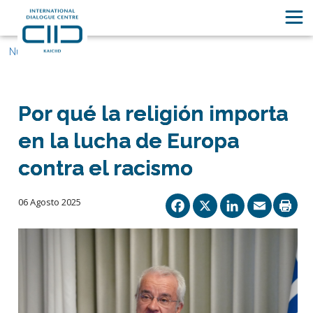
Nuestras historias
Por qué la religión importa
en la lucha de Europa
contra el racismo
Facebook
X
Linked
Ema
06 Agosto 2025