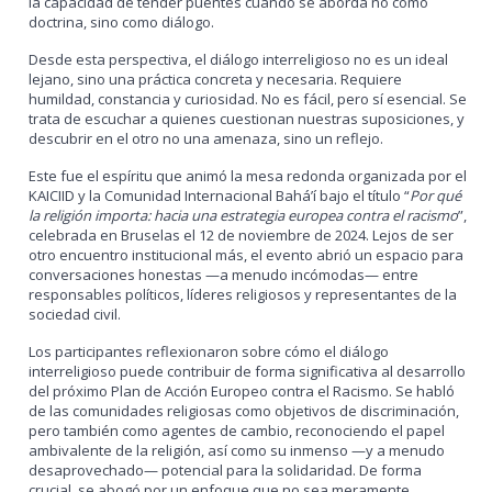
la capacidad de tender puentes cuando se aborda no como
doctrina, sino como diálogo.
Desde esta perspectiva, el diálogo interreligioso no es un ideal
lejano, sino una práctica concreta y necesaria. Requiere
humildad, constancia y curiosidad. No es fácil, pero sí esencial. Se
trata de escuchar a quienes cuestionan nuestras suposiciones, y
descubrir en el otro no una amenaza, sino un reflejo.
Este fue el espíritu que animó la mesa redonda organizada por el
KAICIID y la Comunidad Internacional Bahá’í bajo el título “
Por qué
la religión importa: hacia una estrategia europea contra el racismo
”,
celebrada en Bruselas el 12 de noviembre de 2024. Lejos de ser
otro encuentro institucional más, el evento abrió un espacio para
conversaciones honestas —a menudo incómodas— entre
responsables políticos, líderes religiosos y representantes de la
sociedad civil.
Los participantes reflexionaron sobre cómo el diálogo
interreligioso puede contribuir de forma significativa al desarrollo
del próximo Plan de Acción Europeo contra el Racismo. Se habló
de las comunidades religiosas como objetivos de discriminación,
pero también como agentes de cambio, reconociendo el papel
ambivalente de la religión, así como su inmenso —y a menudo
desaprovechado— potencial para la solidaridad. De forma
crucial, se abogó por un enfoque que no sea meramente