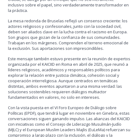
inclusivo sobre el papel, sino verdaderamente transformador en
la práctica.
La mesa redonda de Bruselas reflejó un consenso creciente: los
actores religiosos y confesionales, junto con la sociedad civil,
deben ser aliados clave en la lucha contra el racismo en Europa.
Son grupos que gozan de la confianza de sus comunidades.
Trabajan en los márgenes. Comprenden el terreno emocional de
la exclusión. Sus aportaciones son imprescindibles.
Este mensaje también estuvo presente en la reunión de expertos
organizada por el KAICIID en Roma en abril de 2025, que reunió a
líderes religiosos, académicos y responsables políticos para
explorar la relación entre justicia climática, cohesión social y
cooperación interreligiosa. Aunque centrados en temáticas
distintas, ambos eventos apuntaron a una misma verdad: las
soluciones sostenibles requieren diálogos multiactor
fundamentados en valores, no solo en intereses.
Con la vista puesta en el VI Foro Europeo de Diálogo sobre
Políticas (EPDF), que tendrá lugar en noviembre en Ginebra, estas
conversaciones siguen ganando impulso. Las alianzas del KAICIID
con iniciativas como el Consejo de Liderazgo Musulmán-Judío
(MJLC) y el European Muslim Leaders Majlis (EuLeMa) refuerzan su
compromiso a largo plazo con la inclusión, el diálogo y la