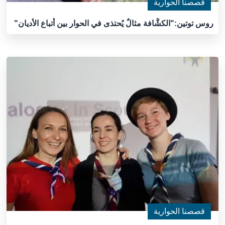
قصصنا الحوارية
روس توتين:"الكشَّافة مثالٌ يُحتذى في الحوار بين أتباع الأديان"
قصصنا الحوارية