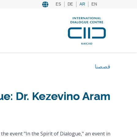
ES
DE
AR
EN
قصصنا
gue: Dr. Kezevino Aram
he event "In the Spirit of Dialogue," an event in