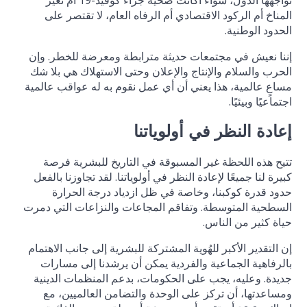
تواجهها الدول، سواء أكانت صحية جراء كوفيد-19 أم تغير
المناخ أم الركود الاقتصادي أم الرفاه العام، لا تقتصر على
الحدود الوطنية.
إننا نعيش في مجتمعات حديثة مترابطة ومعرضة للخطر. وإن
الحرب والسلام والإنتاج والإعلان وحتى الاستهلاك هي بلا شك
مساعٍ عالمية، هذا يعني أن أي عمل نقوم به له عواقب عالمية
اجتماعيًا وبيئيًا.
إعادة النظر في أولوياتنا
تتيح هذه اللحظة غير المسبوقة في التاريخ للبشرية فرصة
كبيرة لنا جميعًا لإعادة النظر في أولوياتنا. لقد تجاوزنا بالفعل
حدود قدرة كوكبنا، وخاصة في ظل‏ ازدياد درجة الحرارة
السطحية المتوسطة. وتفاقم المجاعات والنزاعات التي دمرت
حياة كثير من الناس.
إن التقدير الأكبر للهُوية المشتركة للبشرية إلى جانب الاهتمام
بالرفاهية الجماعية والفردية يمكن أن يرشدنا إلى مسارات
جديدة. وعليه، يجب على الحكومات، بدعم المنظمات الدينية
ومساعدتها، أن تركز على الوحدة والتضامن العالميين، مع