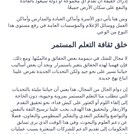
إدراك حقيقة أن تقدم أي مجموعة أو دولة سيعود بالفائدة
والنفع على سكان الأرض جميعًا.
ومن هنا يأتي دور الأسرة وأماكن العبادة والمدارس وأماكن
العمل ووسائل الإعلام والمؤسسات العامة في رفع مستوى هذا
النوع من الوعي.
خلق ثقافة التعلم المستمر
لا مجال للشك في ديمومة بعض الحقائق وعالميّتها. ومع ذلك،
فإن فهمنا لهذه الحقائق يتغير باستمرار. ونجد أن بعض أساليب
حياتنا تسير على نحو جيد ولكن التحديات الجديدة تفرض علينا
اتباع نهج جديدة.
إن دوام الحال من المحال، هذا يعني أن حياتنا مليئة بالتحديات
التي تتطلب منا التعلم المستمر بمرونة وحيوية، دون الحاجة
إلى إلقاء اللوم أو العثور على كبش فداء، نحو تحقيق التقدم
والازدهار. ولتحقيق هذا الهدف، يجب علينا ترسيخ الثقة بالنفس
والتواضع والتفكير النقدي والتفكير المنظومي والتعاون، فضلًا
عن دعم العلوم والبحوث. وفي هذا الوقت الذي نرى تسابق
الحكومات إلى تقديم الدعم للشركات المتعثرة بسبب عمليات