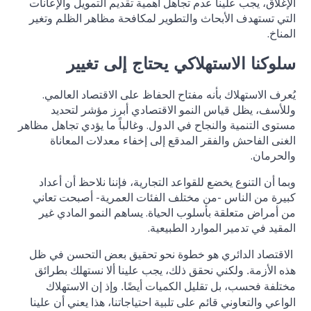
الإغلاق، يجب علينا عدم تجاهل أهمية تقديم التمويل والإعانات
التي تستهدف الأبحاث والتطوير لمكافحة مظاهر الظلم وتغير
المناخ.
سلوكنا الاستهلاكي يحتاج إلى تغيير
يُعرف الاستهلاك بأنه مفتاح الحفاظ على الاقتصاد العالمي.
وللأسف، يظل قياس النمو الاقتصادي أبرز مؤشر لتحديد
مستوى التنمية والنجاح في الدول. وغالباً ما يؤدي تجاهل مظاهر
الغنى الفاحش والفقر المدقع إلى إخفاء معدلات المعاناة
والحرمان.
وبما أن التنوع يخضع للقواعد التجارية، فإننا نلاحظ أن أعداد
كبيرة من الناس -من مختلف الفئات العمرية- أصبحت تعاني
من أمراض متعلقة بأسلوب الحياة. يساهم النمو المادي غير
المقيد في تدمير الموارد الطبيعية.
الاقتصاد الدائري هو خطوة نحو تحقيق بعض التحسن في ظل
هذه الأزمة. ولكني نحقق ذلك، يجب علينا ألا نستهلك بطرائق
مختلفة فحسب، بل تقليل الكميات أيضًا. وإذ إن الاستهلاك
الواعي والتعاوني قائم على تلبية احتياجاتنا، هذا يعني أن علينا