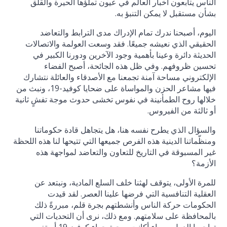
الناس يتابعون أخبار العالم في عيون تملؤها الحيرة والقلق
بشأن مستقبل لا يمكن التنبؤ به.
اليوم، أصبحنا ندرك تمام الإدراك مدى الترابط والتعاضد
الحقيقي الذي نعيشه جميعًا. فقد وسعت العولمة والاتصالات
الحديثة دائرة وعينا بأهمية وجود الآخرين ودورنا الكبير في
تحسين ظروفهم. وفي ظل هذه الجائحة، أصبح الفضاء
الإلكتروني مساحة آمنة تجمعنا مع الأصدقاء والعائلة نتشارك
فيها مشاعر الحزن والمواساة على ضحايا كوفيد-19، ونبث من
خلالها روح الطمأنينة في نفوس تخشى حدوث موجة تفشٍ ثانية
أو ثالثة من الفيروس.
والسؤال الذي يطرح نفسه هنا، هل يتجاهل قادة حكوماتنا
ومنظّماتنا الدينية هذه الفرص جميعها التي تتيحها لنا هذه اللحظة
غير المسبوقة في التاريخ للتعاون والتعاضد لمواجهة هذه
الأزمة؟
للمرة الأولى، يتوقف لهثنا خلف السلع المادية، ونبتعد عن
العقلية التنافسية التي فرضها علينا العصر. لقد قيدت
الحكومات حركة الناس وأنشطتهم بجرة قلم، مبررةً ذلك
بالمحافظة على سلامتهم. ومع ذلك، نرى أن التحديات التي