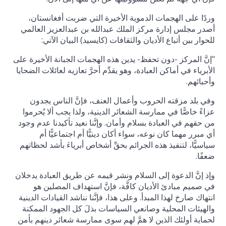
وردًا على الهجمات الدموية الأخيرة التي ضربت أفغانستان،
أصدر مجلس إدارة مركز الملك عبدالله بن عبدالعزيز العالمي
للحوار بين أتباع الأديان والثقافات (كايسيد) البيان الآتي:
"إنَّ المركز -دون تحفظ- يدين هذه الهجمات الجبانة الأخيرة على
الأبرياء في أماكن العبادة، وهو يقدِّم أحرَّ تعازيه لعائلات الضحايا
وأحبائهم.
وفي بلد مزقته الحروب وأعمال العنف، فإنَّ الناس يجدون
عزاءً خاصًّا في ممارسة الشعائر الدينية، ولذا يجب ألا يُحرموا
من حقهم في العبادة بسلام وأمان. وإنَّنا نعيد تأكيدنا عدم وجود
أي مبرر مهما كان نوعه، سواء أكان دينيًّا أم اجتماعيًّا أم
سياسيًّا، لتنفيذ هذه الجرائم بحقِّ أشخاص أبرياءَ بأشد لحظاتهم
ضعفًا.
وإذ إنَّ الدعوة إلى السلام ونشر قيمه عن طريق العبادة يدخلان
في صميم مبادئ الأديان كافَّة، فإنَّ استهداف المصلين هو
انتهاك صارخ لهذا المبدأ. وعلى هذا، فإنَّنا نناشد القيادات الدينية
والهيئات المحلية وصانعي السياسات بذلَ كل الجهود الممكنة
لحماية أولئك الذين لا همَّ لهم سوى ممارسة شعائر دينهم بأمن