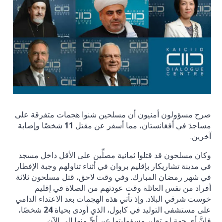
صرح مسؤولون أمنيون أن مسلحين شنوا هجمات متفرقة على
مساجدَ في أفغانستان، مما أسفر عن مقتل
11
شخصًا وإصابة
آخرين.
وكان مسلحون قد قتلوا ثمانية مصلِّين على الأقل داخل مسجد
في مدينة تشاريكار بإقليم بروان في أثناء تناولهم وجبة الإفطار
في شهر رمضان المبارك. وفي وقت لاحق، قتل مسلحون ثلاثة
أفراد من نفس العائلة وقت عودتهم من الصلاة في إقليم
خوست شرقي البلاد. وإذ تأتي هذه الهجمات بعد الاعتداء الدامي
على مستشفى التوليد في كابول، الذي أودى بحياة
24
شخصًا،
فإنَّ أي جهة لم تعلن مسؤوليتها عن أيٍّ منها إلى الآن.