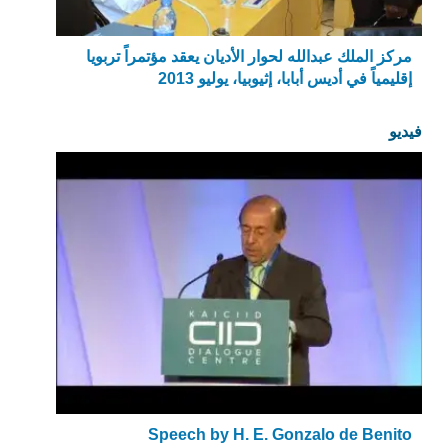
مركز الملك عبدالله لحوار الأديان يعقد مؤتمراً تربويا
إقليمياً في أديس أبابا، إثيوبيا، يوليو 2013
فيديو
Speech by H. E. Gonzalo de Benito