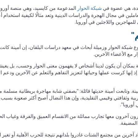
تحدة، هي عضوة في
المدعومة من كايسيد، وهي منصة أوروب
شبكة الحوار
عاملين في مجال الهجرة والدراسات الدينية وتعد مثالًا لكيفية استخدام 
للمهاجرين واللاجئين في أوروبا.
"
بكة الحوار وزميلة أبحاث في معهد دراسات البلقان، إن أمينة كانت دا
 مع الأعضاء الآخرين.
ة بمكان أن يكون لدينا أشخاص لا يفهمون معنى الحوار وحسب، بل يعي
؛ إذ إنها كرست عملها وحياتها لتعزيز التفاهم والتعلم عن الآخرين ودعم ا
ة. وتابعت أمينة حديثها قائلة: "بصفتي شابة مهاجرة بريطانية مسلمة مل
ربية وثقافتي وقيمي التقليدية، وإن هذا النضال أصبح أكثر صعوبة بسبب
أوروبا".
رون آخرون معها تجارب مماثلة من الانقسام العميق والفرقة وغياب الح
المضيفة.
اد آخرين من مجتمع الشتات غادروا بلدانهم نتيجة للحرب الأهلية أو تغير ا