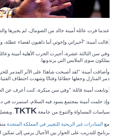
عندما فرت عائلة أمينة خالد من الصومال، لم يخبرها والد
قالت أمينة: "أخبراني وإخوتي أننا ذاهبون لقضاء عطلة، وكان
وفي سن الثالثة عشرة، أجبرت الحرب الأهلية أمينة وعائلته
يملكون سوى الملابس التي يرتدونها.
وأضافت أمينة: "لقد أصبحت شاهدًا على الأثر المدمر للح
دمر المنازل وجعلها حطامًا وفتاتًا وشهدت اختطاف الفتيا
وتابعت أمينة قائلة: "وفي سن مبكرة، كنت أعرف عن الحر
وإذ حلمت أمينة بمجتمع يسود فيه السلام، استمرت في د
TKTK
سياسات المساواة والتنوع من جامعة
. وبفضل
مع
منذ
المبادرات غير الربحية للتغيير في المملكة المتحدة
برنامج للتدريب على الحوار بين الأجيال يرمي إلى تمكين ا