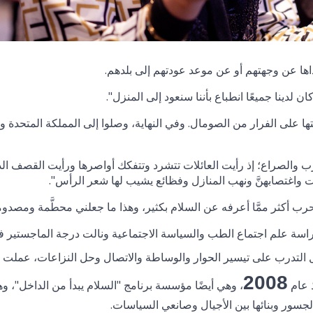
اها عن وجهتهم أو عن موعد عودتهم إلى بلدهم.
 لدينا جميعًا انطباع بأننا سنعود إلى المنزل".
ا على الفرار من الصومال. وفي النهاية، وصلوا إلى المملكة المتحدة وه
رب والصراع؛ إذ رأيت العائلات تتشرد وتتفكك أواصرها ورأيت القصف ال
ت واغتصابهنَّ ونهب المنازل وفظائع يشيب لها شعر الرأس".
ب أكثر ممَّا أعرفه عن السلام بكثير، وهذا ما جعلني محطَّمة ومصدوم
راسة علم اجتماع الطب والسياسة الاجتماعية ونالت درجة الماجستير 
 التدرب على تيسير الحوار والوساطة والاتصال وحل النزاعات، عملت أ
2008
 عام
، وهي أيضًا مؤسسة برنامج "السلام يبدأ من الداخل"، وه
لجسور وبنائها بين الأجيال وصانعي السياسات.