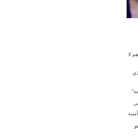
م لا
ذي
ة".
في
مينة
و