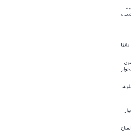
ية
أعضاء
ئمًا
شون
لحوار
ونة،
وار
لمناخ