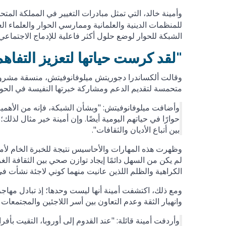
وأمينة خالد، التي تمثل مبادرات التغيير في المملكة الم
للمنظمات الدينية والعلمانية وممارسي الحوار والعلماء ال
الشبكة للحوار لوضع حلول أكثر فاعلية للإدماج الاجتماعي 
"لقد كرست حياتها لتعزيز التفاهم
وقالت ألكساندرا دجوريتش ميلوفانوفيتش، منسقة مشروع ش
متحمسة لتقديم الدعم ومشاركة خبرتها النفيسة في الحوار
وأضافت ميلوفانوفيتش: "وبشأن الشبكة، فإنه من الأهمي
حوارًا في حياتهم اليومية أيضًا. وإن أمينة خير مثال لذلك
بين أتباع الأديان والثقافات".
وظهرت هذه المهارات والأحاسيس نتيجة للخبرة الخام لأمين
لم يكن من السهل دائمًا إيجاد توازن صحي بين الثقافة الغ
الكراهية والظلم اللذين عانيت منهما كوني لاجئة نشأت في 
ومع ذلك، اكتشفت أمينة أنها ليست وحدها؛ إذ تبادل مهاج
وانهيار الثقة وعدم التعاون بين أسر اللاجئين والمجتمعات 
وأردفت أمينة قائلة: "عند القدوم إلى أوروبا، التقيت بأفر