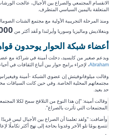
الانقسام المجتمعي والصراع بين الأجيال، عالجت الورشات 
المتعلقة باليمين السياسي المتطرف.
ومنذ المرحلة التجريبية الأولية مع مجتمع الشتات الصوم
000
وبنغلاديش وماليزيا وسوريا وأيرلندا وعُقد أكثر من
أعضاء شبكة الحوار يوحدون قوا
وبدعم صغير من كايسيد، دخلت أمينة في شراكة مع عضو آ
، لإجراء برامج حوار بين أتباع الثقافات في أحياء
Abraham
وقالت ميلوفانوفيتش إن عضوي الشبكة -أمينة وفيغيراس- 
مجتمعاتهم المحلية الخاصة. وفي حين كانت السياقات مختل
حد بعيد.
وقالت أمينة: "إن هذا النوع من التلاقح سمح لكلا المجتم
المجتمعات التي تأثرت بالصراع".
وأضافت: "ولقد تعلمنا أن الصراع بين الأجيال ليس فريدًا في
تتسع يومًا تلو الآخر وغدونا بحاجة إلى نهج أكثر تكاملًا لإعادة