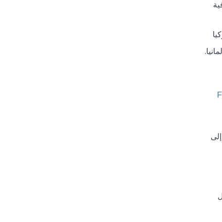
ية
يا
انيا.
F
إلى
ل