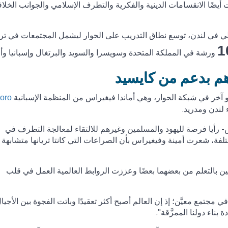
أيضًا الانقسامات الدينية والفكرية والتطرف الإسلامي والجوانب الخلاف
الي في لندن، توسع نطاق التدريب على الحوار ليشمل المجتمعات في ترك
1
ورشة في المملكة المتحدة وسويسرا والسويد والبرتغال وإسبانيا وألم
هم بدعم من كايسيد
خر في شبكة الحوار، وهي أماندا فيغيراس من المنظمة الإسبانية
oro
 لندن ومدريد.
رأيا فرصة لليهود والمسلمين وغيرهم للالتقاء لمعالجة التطرف في
فة، شعرت أمينة وفيغيراس بأن الصراعات التي كانتا تريانها متشابهة 
عين بالتعلم من بعضهما بعضًا وعززت الروابط العالمية العمل في قلب
 مجتمع معيَّن؛ إذ إن العالم أصبح أكثر تعقيدًا وباتت الفجوة بين الأجيا
 بناء دولنا الممزَّقة".