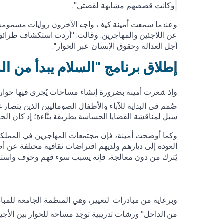
وكانت قصصهم مشابهة لقصتي".
وعندما سمعت أمينة كيف واجه الآخرون روايات مسمومة 
عن اللاجئين والمهاجرين. وقالت: "أردت استكشاف طرائق
أجل العدالة وحقوق الإنسان عبر الحوار".
إطلاق برنامج "السلام يبدأ من الد
وإذ شعرت أمينة بضرورة إنشاء مساحات يُجرى فيها حوار بن
صُمم في البداية للآباء والأطفال الصوماليين الذين يتصار
سبل لمناقشة القضايا الحساسة بطريقة بنَّاءة؛ إذ كان الحوا
وكما أوضحت أمينة، فإن مجتمعات المهاجرين في المملكة الم
العودة إلى ديارهم ولديهم افتراضات ثقافية مختلفة عن أط
يُترك من دون معالجة، فإنه يسبب سوء فهم وخوف واستياء 
وبرعاية من مبادرات التغيير، وهي المنظمة الجامعة للمباد
من الداخل" ورشات تدريبية توجِد مساحة للحوار بين الأجيا