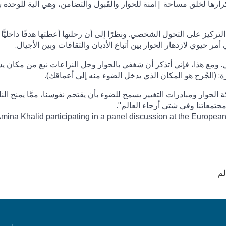
ارها لخلق مساحة |آمنة للحوار والقَبول والتضامن، وهي آلية للوحدة بن
التركيز على التحول الشخصي. ونظرًا إلى أن رحلتها أعطتها هدفًا داخليًّا
أمر حيوي لازدهار الحوار بين أتباع الأديان والثقافات وبين الأجيال.
 ومع هذا، فإني أتذكر أن شغفي بالحوار وحل النزاعات نبع من مكان ي
: (الجُرح هو المكان الذي يدخل الضوء منه إلى أعماقك).
 الحوار ومبادرات التغيير يسمح للضوء بأن يقتحم نفوسنا، ممَّا يمنح ال
جتمعاتنا وفي شتى أرجاء العالم".
لم