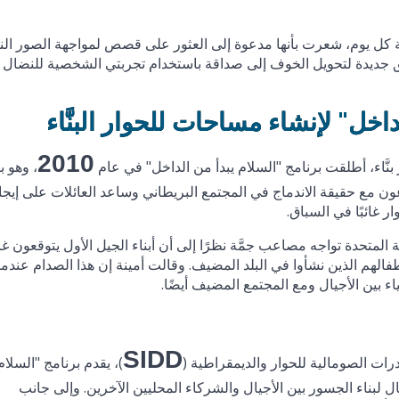
كل يوم، شعرت بأنها مدعوة إلى العثور على قصص لمواجهة الصور الن
 جديدة لتحويل الخوف إلى صداقة باستخدام تجربتي الشخصية للنضال 
اخل" لإنشاء مساحات للحوار البنَّاء
2010
َّاء، أطلقت برنامج "السلام يبدأ من الداخل" في عام
، وهو ب
عون مع حقيقة الاندماج في المجتمع البريطاني وساعد العائلات على إيجا
ر غائبًا في السباق.
تحدة تواجه مصاعب جمَّة نظرًا إلى أن أبناء الجيل الأول يتوقعون غالب
فالهم الذين نشأوا في البلد المضيف. وقالت أمينة إن هذا الصدام عندما
بين الأجيال ومع المجتمع المضيف أيضًا.
SIDD
رات الصومالية للحوار والديمقراطية (
)، يقدم برنامج "السلام 
ل لبناء الجسور بين الأجيال والشركاء المحليين الآخرين. وإلى جانب