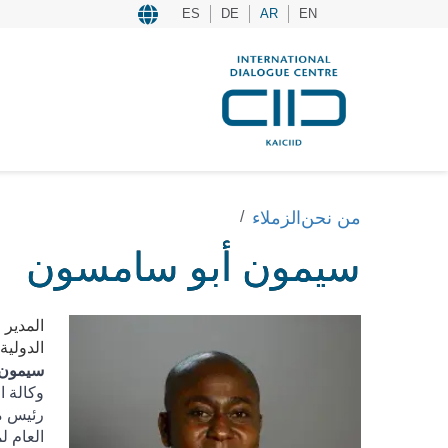
ES
DE
AR
EN
من نحن
الزملاء
سيمون أبو سامسون
المدير 
الدولية
سيمون 
وكالة ا
رئيس مج
العام ل