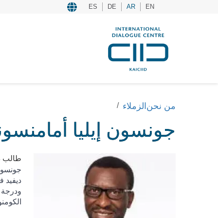
ES
DE
AR
EN
من نحن
الزملاء
جونسون إيليا أمامنسون
طالب دك
جونسون 
ديفيد ف
ودرجة ا
الكومنو