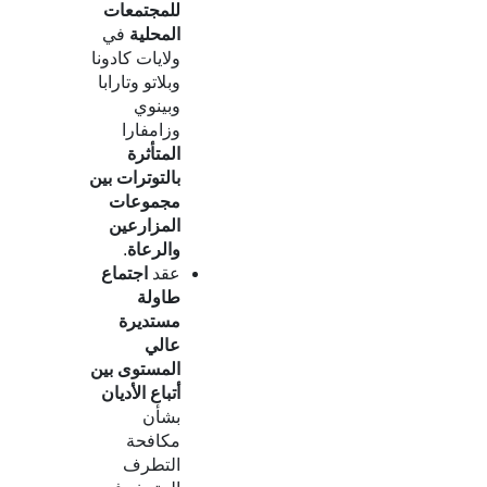
للمجتمعات
المحلية
في
ولايات كادونا
وبلاتو وتارابا
وبينوي
وزامفارا
المتأثرة
بالتوترات بين
مجموعات
المزارعين
والرعاة
.
عقد
اجتماع
طاولة
مستديرة
عالي
المستوى بين
أتباع الأديان
بشأن
مكافحة
التطرف