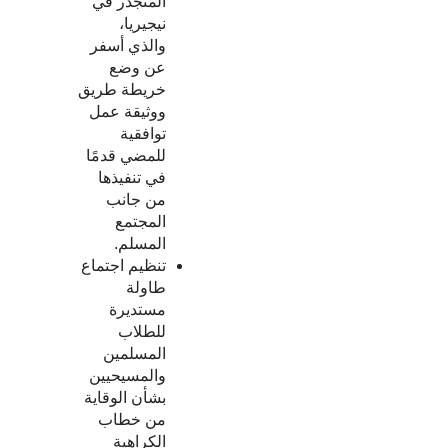
المتجذر في
نيجيريا،
والذي أسفر
عن وضع
خريطة طريق
ووثيقة عمل
توافقية
للمضي قدمًا
في تنفيذها
من جانب
المجتمع
المسلم.
تنظيم اجتماع
طاولة
مستديرة
للطلاب
المسلمين
والمسيحيين
بشأن الوقاية
من خطاب
الكراهية