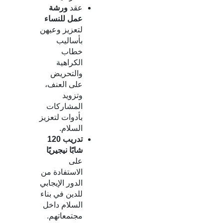
عقد
ورشة
عمل للنساء
لتعزيز وعيهن
بأساليب
خطاب
الكراهية
والتحريض
على العنف،
وتزويد
المشاركات
بأدوات لتعزيز
السلام.
تدريب 120
شابًا نيجيريًا
على
الاستفادة من
الدور الإيجابي
للدين في بناء
السلام داخل
مجتمعاتهم.