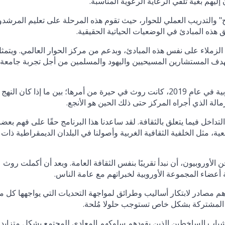
يهم بغية تلقي الرعاية الرعوية المناسبة.
ح" والتدريب العملي للحوار، حيث تقوم هذه المرحلة على تعليم المرشد
 هذه المبادئ في الوضعيات الحياتية الحقيقية.
الزملاء على نفس هذه المبادئ، وبدعم من مركز الحوار العالمي. ويتمث
هدف المستشارين المسيحيين واليهود والمسلمين من أجل تجربة جامعة 
عندما قدم مركز الحوار العالمي أول مجموعة زمالة أوروبية في عام 2019، كانت روث في حيرة من أمرها؛ بين ما إذا كان النهج
لزمالة الذي أجراه المركز حتى ذلك الحين هو الأنجع.
لتداخل فيما يتعلق بالثقافة. لقد ساعدنا هذا البرنامج حقًا على فهم بعضن
عية، مثل الخلفية الثقافية الغربية وأصولنا في البلدان الديمقراطية ذات
ن الأوروبيون، أن نبدأ تقريبًا بنفس الثقافة العامة. وبعد أن أكملت روث
أعضاء المجموعة الأوروبية لخبراتهم مع عامة الناس.
 مصادر لابتكار أساليب وطرائق لمواجهة التحديات التي يواجهها كل م
ة المشتركة بشكل خاص تستوجب حلولا مُلحة.
لشباب الساخطين الذين يقودهم سلوكهم المعادي للمجتمع بشكل متزايد 