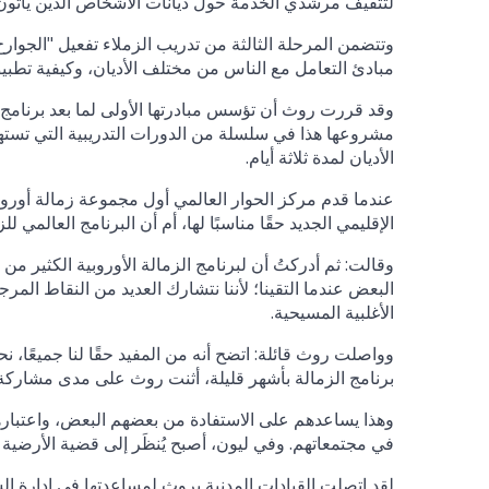
لتثقيف مرشدي الخدمة حول ديانات الأشخاص الذين يأتون إل
وتتضمن المرحلة الثالثة من تدريب الزملاء تفعيل "الجوار
مبادئ التعامل مع الناس من مختلف الأديان، وكيفية تطبيق
وقد قررت روث أن تؤسس مبادرتها الأولى لما بعد برنامج 
مشروعها هذا في سلسلة من الدورات التدريبية التي تست
الأديان لمدة ثلاثة أيام.
الإقليمي الجديد حقًا مناسبًا لها، أم أن البرنامج العالمي ل
وقالت: ثم أدركتُ أن لبرنامج الزمالة الأوروبية الكثير من ا
البعض عندما التقينا؛ لأننا نتشارك العديد من النقاط المرج
الأغلبية المسيحية.
وواصلت روث قائلة: اتضح أنه من المفيد حقًا لنا جميعًا، نح
برنامج الزمالة بأشهر قليلة، أثنت روث على مدى مشاركة 
وهذا يساعدهم على الاستفادة من بعضهم البعض، واعتبارهم
في مجتمعاتهم. وفي ليون، أصبح يُنظَر إلى قضية الأرضي
لقد اتصلت القيادات المدنية بروث لمساعدتها في إدارة ا