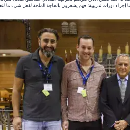
 إجراء دورات تدريبية؛ فهم يشعرون بالحاجة الملحة لفعل شيء ما لتغي