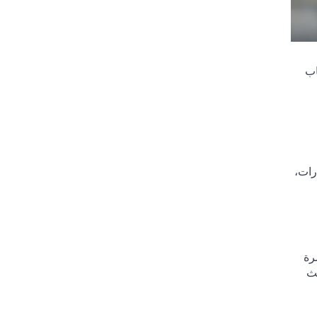
اب
رات،
رة
حيث