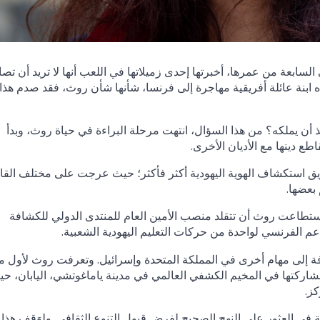
السابعة من عمرها، أخبرتها إحدى زميلاتها في اللعب أنها لا تريد أن تص
ه ابنة عائلة أفريقية مهاجرة إلى فرنسا، شأنها شأن روث، فقد صدم هذا
أن يملكه؟ من هذا السؤال، انتهت مرحلة البراءة في حياة روث، وبدأ
ع دينها مع الأديان الأخرى.
ريق استكشاف الهوية اليهودية أكثر فأكثر؛ حيث عرجت على مختلف القا
بعضها.
ستطاعت روث أن تتقلد منصب الأمين العام للمنتدى الدولي للكشافة
اعم الفرنسي لواحدة من حركات التعليم اليهودية الشعبية.
إلى مهام أخرى في المملكة المتحدة وإسرائيل. وتعرفت روث لأول م
حوار العالمي (كايسيد) في عام 2015، إبَّانَ مشاركتها في المخيم الكشفي العالمي في مدينة ياماغوتشي، اليابان، 
ز.
في العثور على النهج الصحيح لفرض قبول التنوع الثقافي. ولِوَقف هذا