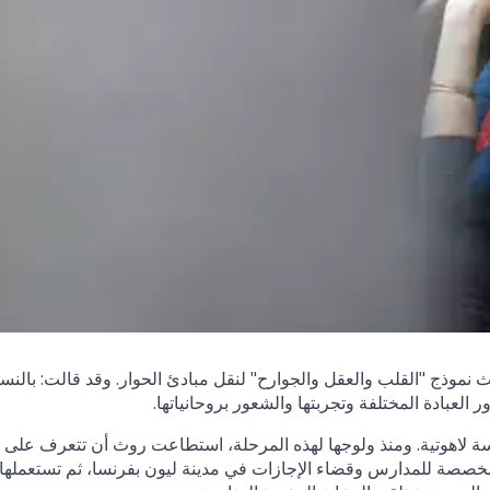
 نموذج "القلب والعقل والجوارح" لنقل مبادئ الحوار. وقد قالت: بالنس
العبادة المختلفة وتجربتها والشعور بروحانياتها.
اسة لاهوتية. ومنذ ولوجها لهذه المرحلة، استطاعت روث أن تتعرف على
مخصصة للمدارس وقضاء الإجازات في مدينة ليون بفرنسا، ثم تستعملها