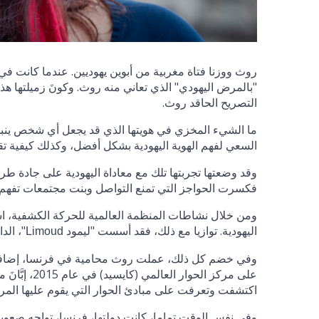
روث ووزنا فتاة مغربية من أبوين يهوديين. عندما كانت في 
"بالمرض اليهودي" الذي تعاني منه روث. وكونَ زميلتها هذ
التصريح الحاقد روث.
ما الشيء المخزي في هويتها الذي قد يجعل أي شخص ينبذ 
السعي لفهم الهوية اليهودية بشكل أفضل، وكذلك كيفية تقاط
وقد وضعتها تجربتها تلك مع معاداة اليهودية على جادة ط
فكسرت الحواجز التي تمنع التواصل وبنت مجتمعات تفهم 
ومن خلال نشاطات المنظمة العالمية للحركة الكشفية، ا
اليهودية. توازيا مع ذلك، فقد أسست "ليمود
"، الد
Limoud
وفي خضم كل ذلك، عملت روث محامية في فرنسا، إضافة 
على مركز ال
اكتشفت وتعرفت على مبادئ الحوار التي يقوم عليها المرك
وفي نفس الوقت تماما، كانت دولتها، فرنسا، تواجه صعوبة 