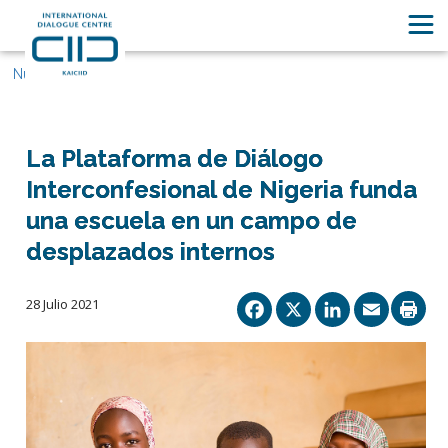
Nuestras historias
La Plataforma de Diálogo
Interconfesional de Nigeria funda
una escuela en un campo de
desplazados internos
Facebook
X
Linked
Ema
28 Julio 2021