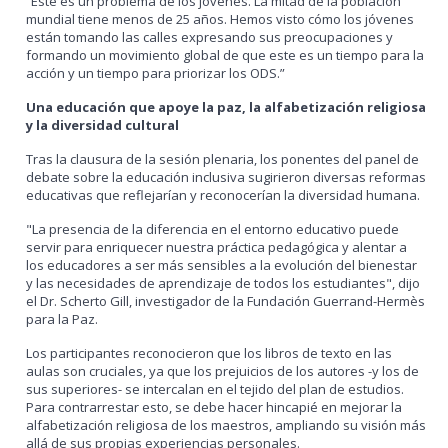
“Este es un problema de los jóvenes. La mitad de la población
mundial tiene menos de 25 años. Hemos visto cómo los jóvenes
están tomando las calles expresando sus preocupaciones y
formando un movimiento global de que este es un tiempo para la
acción y un tiempo para priorizar los ODS.”
Una educación que apoye la paz, la alfabetización religiosa
y la diversidad cultural
Tras la clausura de la sesión plenaria, los ponentes del panel de
debate sobre la educación inclusiva sugirieron diversas reformas
educativas que reflejarían y reconocerían la diversidad humana.
"La presencia de la diferencia en el entorno educativo puede
servir para enriquecer nuestra práctica pedagógica y alentar a
los educadores a ser más sensibles a la evolución del bienestar
y las necesidades de aprendizaje de todos los estudiantes", dijo
el Dr. Scherto Gill, investigador de la Fundación Guerrand-Hermès
para la Paz.
Los participantes reconocieron que los libros de texto en las
aulas son cruciales, ya que los prejuicios de los autores -y los de
sus superiores- se intercalan en el tejido del plan de estudios.
Para contrarrestar esto, se debe hacer hincapié en mejorar la
alfabetización religiosa de los maestros, ampliando su visión más
allá de sus propias experiencias personales.