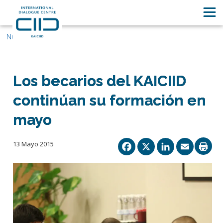
Nuestras historias
Los becarios del KAICIID
continúan su formación en
mayo
Facebook
X
Linked
Ema
13 Mayo 2015