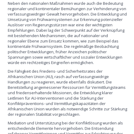
Neben den nationalen Maßnahmen wurde auch die Bedeutung
regionaler und kontinentaler Bemühungen zur Verhinderung von
verfassungswidriger Gewalt hervorgehoben. Die Entwicklung und
Umsetzung von Frühwarnsystemen zur Erkennung potenzieller
Auslöser von Regierungsstürzen war eine der wichtigsten
Empfehlungen. Dabei lag der Schwerpunkt auf der Verknüpfung
mit bestehenden Mechanismen, die auf nationaler und
regionaler Ebene zum Einsatz kommen, wie zum Beispiel das
kontinentale Frühwarnsystem. Die regelmäßige Beobachtung
politischer Entwicklungen, früher Anzeichen politischer
Spannungen sowie wirtschaftlicher und sozialer Entwicklungen
würde ein rechtzeitiges Eingreifen ermöglichen.
Die Fähigkeit des Friedens- und Sicherheitsrates der
Afrikanischen Union (AU), rasch auf verfassungswidrige
Handlungen zu reagieren, wurde ebenfalls diskutiert. Die
Bereitstellung angemessener Ressourcen für Vermittlungsteams
und friedenserhaltende Missionen, die Entwicklung klarer
Leitlinien für AU-Interventionen und die Stärkung der
Konfliktpräventions- und Vermittlungskapazitäten der
Afrikanischen Union wurden als notwendige Schritte zur Stärkung
der regionalen Stabilität vorgeschlagen.
Mediation und Unterstützung bei der Konfliktlösung wurden als
entscheidende Elemente hervorgehoben. Die Entsendung
erfahrener Vermittlerinnen und Vermittler zur Erleichterung des