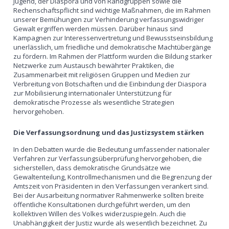
Jugend, der Diaspora und von Randgruppen sowie die
Rechenschaftspflicht sind wichtige Maßnahmen, die im Rahmen
unserer Bemühungen zur Verhinderung verfassungswidriger
Gewalt ergriffen werden müssen. Darüber hinaus sind
Kampagnen zur Interessenvertretung und Bewusstseinsbildung
unerlässlich, um friedliche und demokratische Machtübergänge
zu fördern. Im Rahmen der Plattform wurden die Bildung starker
Netzwerke zum Austausch bewährter Praktiken, die
Zusammenarbeit mit religiösen Gruppen und Medien zur
Verbreitung von Botschaften und die Einbindung der Diaspora
zur Mobilisierung internationaler Unterstützung für
demokratische Prozesse als wesentliche Strategien
hervorgehoben.
Die Verfassungsordnung und das Justizsystem stärken
In den Debatten wurde die Bedeutung umfassender nationaler
Verfahren zur Verfassungsüberprüfung hervorgehoben, die
sicherstellen, dass demokratische Grundsätze wie
Gewaltenteilung, Kontrollmechanismen und die Begrenzung der
Amtszeit von Präsidenten in den Verfassungen verankert sind.
Bei der Ausarbeitung normativer Rahmenwerke sollten breite
öffentliche Konsultationen durchgeführt werden, um den
kollektiven Willen des Volkes widerzuspiegeln. Auch die
Unabhängigkeit der Justiz wurde als wesentlich bezeichnet. Zu