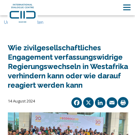
Unsere Geschichten
Wie zivilgesellschaftliches
Engagement verfassungswidrige
Regierungswechseln in Westafrika
verhindern kann oder wie darauf
reagiert werden kann
Facebook
X
Linked
Ema
14 August 2024