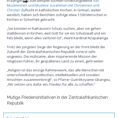
In Bangassou zum Beispiel suchten schätzungsweise
500
Musliminnen und Muslime zusammen mit Christinnen und
Christen
Zuflucht in katholischen Kirchen. In Grimari, weiter
westlich, haben sich Berichten zufolge etwa 1.500 Menschen in
Kirchen in Sicherheit gebracht.
„Sie könnten in Rathäusern Schutz suchen, aber sie gehen
stattdessen in Kirchen, weil Gott für sie ein Schutzwall und ein
Fels bleibt, wenn alles verloren ist“, meint Kardinal Nzapalainga.
Trotz der jüngsten Siege der Regierung an der Front bleibt die
Zukunft der Zentralafrikanischen Republik vorerst sehr
ungewiss. Die mühsame, aber inspirierende Mission der
religiösen Führer, ihr gespaltenes Land zu einen, geht weiter.
„Religion ist das einzige Rahmenwerk, das alle Menschen mit
unterschiedlichen politischen, intellektuellen und sozialen
Ansichten zusammenbringt“, so Pfarrer Guérékoyame-Gbangou.
„Wir setzen uns dafür ein, Frieden für alle zu schaffen.“
Mutige Friedensinitiativen in der Zentralafrikanischen
Republik