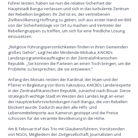
Führer leisten, haben sie nun die relative Sicherheit der
Hauptstadt Bangui verlassen und sich in das turbulente Zentrum
der Rebellion begeben. Ihr Ziel ist es, der vertriebenen
Zivilbevölkerung Hoffnung zu geben, sich aus erster Hand ein Bild
von der Sicherheitslage vor Ort zu machen und Vertreter der
Rebellengruppen zu treffen, um sich für eine friedliche Lösung
einzusetzen.
„Religiöse Führungspersönlichkeiten finden in ihren Gemeinden
großes Gehör“, sagt Feralin Mindende-Mobaka, KAICIIDs
Landesprogrammbeauftragter in der Zentralafrikanischen
Republik. „Sie können die Parteien an einen Tisch bringen, um die
Probleme zu besprechen, die sie entzweien.“
Anfang des Monats reisten der Kardinal, der Imam und der
Pfarrer in Begleitung von Boris Yakoubou, KAICIIDs Länderexperte
in der Zentralafrikanischen Republik, zunächst nach Bouar. Diese
strategisch wichtige Stadt im Westen des Landes liegt an einer
der Hauptverkehrsverbindungen nach Bangui, die von Rebellen
blockiert wurde. Dadurch wurden alle Hilfs- und
Lebensmittelimporte aus Kamerun gestoppt und die Preise
schossen für die verarmte Bevölkerung in die Höhe.
Am 8. Februar traf das Trio mit Glaubensführern, Vorsitzenden
von NGOs, Mitgliedern der Zivilgesellschaft, Journalisten und