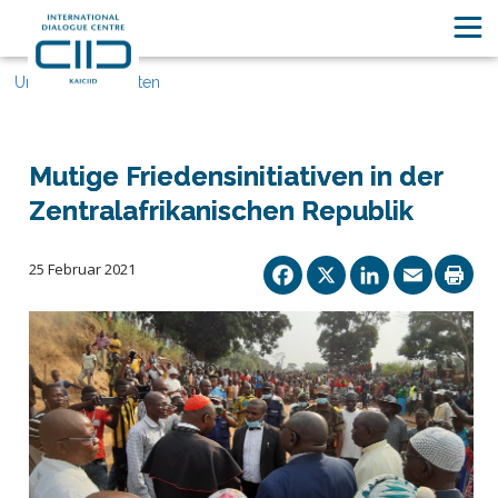
Unsere Geschichten
Mutige Friedensinitiativen in der
Zentralafrikanischen Republik
Facebook
X
Linked
Ema
25 Februar 2021