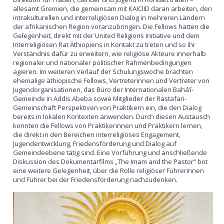
allesamt Gremien, die gemeinsam mit KAICIID daran arbeiten, den
intrakulturellen und interreligiösen Dialog in mehreren Ländern
der afrikanischen Region voranzubringen. Die Fellows hatten die
Gelegenheit, direkt mit der United Religions Initiative und dem
Interreligiösen Rat Äthiopiens in Kontakt zu treten und so ihr
Verständnis dafür zu erweitern, wie religiöse Akteure innerhalb
regionaler und nationaler politischer Rahmenbedingungen
agieren. Im weiteren Verlauf der Schulungswoche brachten
ehemalige äthiopische Fellows, Vertreterinnen und Vertreter von
Jugendorganisationen, das Büro der Internationalen Bahá’í-
Gemeinde in Addis Abeba sowie Mitglieder der Rastafari-
Gemeinschaft Perspektiven von Praktikern ein, die den Dialog
bereits in lokalen Kontexten anwenden. Durch diesen Austausch
konnten die Fellows von Praktikerinnen und Praktikern lernen,
die direkt in den Bereichen interreligiöses Engagement,
Jugendentwicklung, Friedensförderung und Dialog auf
Gemeindeebene tätig sind. Eine Vorführung und anschließende
Diskussion des Dokumentarfilms „The Imam and the Pastor“ bot
eine weitere Gelegenheit, über die Rolle religiöser Führerinnen
und Führer bei der Friedensförderung nachzudenken.