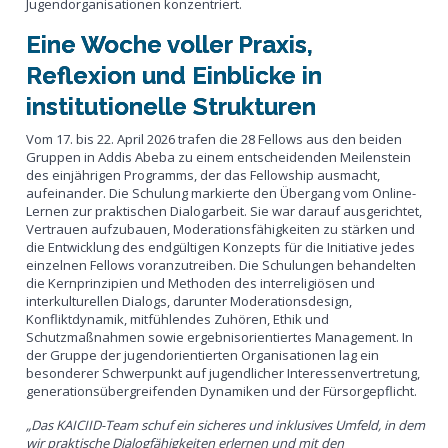
Jugendorganisationen konzentriert.
Eine Woche voller Praxis,
Reflexion und Einblicke in
institutionelle Strukturen
Vom 17. bis 22. April 2026 trafen die 28 Fellows aus den beiden
Gruppen in Addis Abeba zu einem entscheidenden Meilenstein
des einjährigen Programms, der das Fellowship ausmacht,
aufeinander. Die Schulung markierte den Übergang vom Online-
Lernen zur praktischen Dialogarbeit. Sie war darauf ausgerichtet,
Vertrauen aufzubauen, Moderationsfähigkeiten zu stärken und
die Entwicklung des endgültigen Konzepts für die Initiative jedes
einzelnen Fellows voranzutreiben. Die Schulungen behandelten
die Kernprinzipien und Methoden des interreligiösen und
interkulturellen Dialogs, darunter Moderationsdesign,
Konfliktdynamik, mitfühlendes Zuhören, Ethik und
Schutzmaßnahmen sowie ergebnisorientiertes Management. In
der Gruppe der jugendorientierten Organisationen lag ein
besonderer Schwerpunkt auf jugendlicher Interessenvertretung,
generationsübergreifenden Dynamiken und der Fürsorgepflicht.
„Das KAICIID-Team schuf ein sicheres und inklusives Umfeld, in dem
wir praktische Dialogfähigkeiten erlernen und mit den