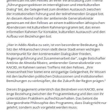
gemeinsam mit den Fellows an einer Veranstaltung zum Thema
„Führungsperspektiven im interreligiösen und interkulturellen
Dialog“ teil, die Gelegenheit zum direkten Austausch zwischen
der institutionellen Führung und der teilnehmenden Gruppe bot.
An diesem Abend nahm der amtierende Generalsekretär
gemeinsam mit den Fellows an einem traditionellen äthiopischen
Abendessen mit kulturellem Rahmenprogramm teil, das einen
informellen Rahmen für Kontakte, kulturellen Austausch und den
Aufbau von Beziehungen bot.
„Hier in Addis Abeba zu sein, ist von besonderer Bedeutung. Als
Sitz der Afrikanischen Union stellt diese Stadt einen wichtigen
Knotenpunkt für den kontinentalen Dialog über Frieden,
Regierungsführung und Zusammenarbeit dar“, sagte Botschafter
António de Almeida Ribeiro, amtierender Generalsekretär von
KAICIID, im Rahmen seines Treffens mit den Fellows. „Ihre
Anwesenheit hier bietet eine einzigartige Gelegenheit, Ihr Wissen
mit den laufenden politischen Diskussionen und institutionellen
Bemühungen zu verknüpfen, die die Zukunft der Region prägen.“
Dieses Engagement unterstrich das Bestreben von KAICIID, eine
enge Beziehung zwischen der Programmleitung und den von ihr
unterstützten Praktikern aufrechtzuerhalten. Das betont die
übergeordnete Philosophie des Programms, dass Dialog nicht nur
gelehrt, sondern auch vorgelebt werden muss.