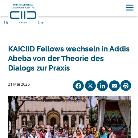
Unsere Geschichten
KAICIID Fellows wechseln in Addis
Abeba von der Theorie des
Dialogs zur Praxis
Facebook
X
Linked
Ema
21 Mai 2026