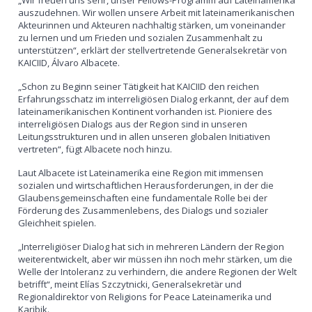
„Wir freuen uns sehr, unser Fellows-Programm auf Lateinamerika
auszudehnen. Wir wollen unsere Arbeit mit lateinamerikanischen
Akteurinnen und Akteuren nachhaltig stärken, um voneinander
zu lernen und um Frieden und sozialen Zusammenhalt zu
unterstützen“, erklärt der stellvertretende Generalsekretär von
KAICIID, Álvaro Albacete.
„Schon zu Beginn seiner Tätigkeit hat KAICIID den reichen
Erfahrungsschatz im interreligiösen Dialog erkannt, der auf dem
lateinamerikanischen Kontinent vorhanden ist. Pioniere des
interreligiösen Dialogs aus der Region sind in unseren
Leitungsstrukturen und in allen unseren globalen Initiativen
vertreten“, fügt Albacete noch hinzu.
Laut Albacete ist Lateinamerika eine Region mit immensen
sozialen und wirtschaftlichen Herausforderungen, in der die
Glaubensgemeinschaften eine fundamentale Rolle bei der
Förderung des Zusammenlebens, des Dialogs und sozialer
Gleichheit spielen.
„Interreligiöser Dialog hat sich in mehreren Ländern der Region
weiterentwickelt, aber wir müssen ihn noch mehr stärken, um die
Welle der Intoleranz zu verhindern, die andere Regionen der Welt
betrifft“, meint Elías Szczytnicki, Generalsekretär und
Regionaldirektor von Religions for Peace Lateinamerika und
Karibik.