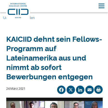
Unsere Geschichten
KAICIID dehnt sein Fellows-
Programm auf
Lateinamerika aus und
nimmt ab sofort
Bewerbungen entgegen
Facebook
X
Linked
Ema
24 März 2021