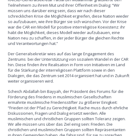
Teilnehmern zu ihrem Mut und ihrer Offenheit im Dialog: “Wir
müssen uns darüber einig sein, dass wir nach dieser
schrecklichen Krise die Möglichkeit ergreifen, diese Nation wieder
so aufzubauen, wie ihre Bürger sie sich wünschen. Vor der Krise
war die CAR ein Modell für positive interreligiöse Koexistenz: ihr
habt die Möglichkeit, dieses Modell wieder aufzubauen, eine
Nation neu zu schaffen, in der jeder Bürger die gleichen Rechte
und Verantwortungen hat.”
Der Generalsekretär wies auf das lange Engagement des
Zentrums bei der Unterstützung von sozialem Wandel in der CAR
hin. Diese finden ihre Realisation in Form von Initiativen im Land
für die Stärkung der interreligiösen Plattform sowie in den
Dialogen, die das Zentrum seit 2014 organisiert hat und in Zukunft
weiter organisieren wird.
Scheich Abdallah bin Bayyah, der Präsident des Forums für die
Förderung des Friedens in muslimischen Gesellschaften
ermahnte muslimische Friedensstifter zu größerer Einigkeit:
“Frieden ist der Pfad zu Gerechtigkeit. Rache muss durch ehrliche
Diskussionen, Fragen und Dialog ersetzt werden. Alle
muslimischen und christlichen Gruppen sollten Toleranz zeigen.
Wir alle müssen uns über das Ziel einig sein: Frieden. Die
christlichen und muslimischen Gruppen sollten Repräsentanten
in ihren Gemeinden haben, die fähig sind, für sie zu sprechen