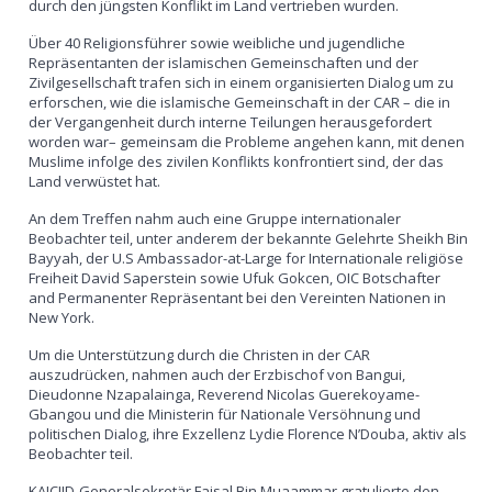
durch den jüngsten Konflikt im Land vertrieben wurden.
Über 40 Religionsführer sowie weibliche und jugendliche
Repräsentanten der islamischen Gemeinschaften und der
Zivilgesellschaft trafen sich in einem organisierten Dialog um zu
erforschen, wie die islamische Gemeinschaft in der CAR – die in
der Vergangenheit durch interne Teilungen herausgefordert
worden war– gemeinsam die Probleme angehen kann, mit denen
Muslime infolge des zivilen Konflikts konfrontiert sind, der das
Land verwüstet hat.
An dem Treffen nahm auch eine Gruppe internationaler
Beobachter teil, unter anderem der bekannte Gelehrte Sheikh Bin
Bayyah, der U.S Ambassador-at-Large for Internationale religiöse
Freiheit David Saperstein sowie Ufuk Gokcen, OIC Botschafter
and Permanenter Repräsentant bei den Vereinten Nationen in
New York.
Um die Unterstützung durch die Christen in der CAR
auszudrücken, nahmen auch der Erzbischof von Bangui,
Dieudonne Nzapalainga, Reverend Nicolas Guerekoyame-
Gbangou und die Ministerin für Nationale Versöhnung und
politischen Dialog, ihre Exzellenz Lydie Florence N’Douba, aktiv als
Beobachter teil.
KAICIID-Generalsekretär Faisal Bin Muaammar gratulierte den