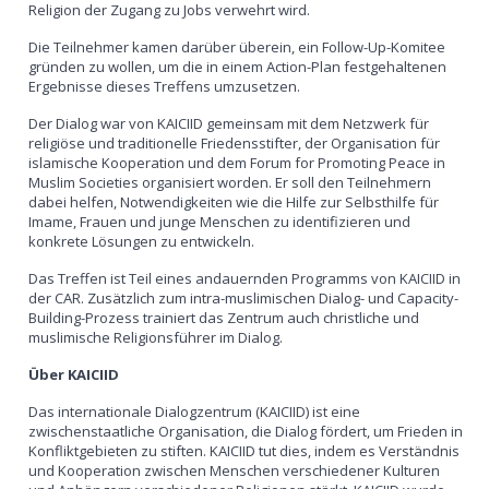
Religion der Zugang zu Jobs verwehrt wird.
Die Teilnehmer kamen darüber überein, ein Follow-Up-Komitee
gründen zu wollen, um die in einem Action-Plan festgehaltenen
Ergebnisse dieses Treffens umzusetzen.
Der Dialog war von KAICIID gemeinsam mit dem Netzwerk für
religiöse und traditionelle Friedensstifter, der Organisation für
islamische Kooperation und dem Forum for Promoting Peace in
Muslim Societies organisiert worden. Er soll den Teilnehmern
dabei helfen, Notwendigkeiten wie die Hilfe zur Selbsthilfe für
Imame, Frauen und junge Menschen zu identifizieren und
konkrete Lösungen zu entwickeln.
Das Treffen ist Teil eines andauernden Programms von KAICIID in
der CAR. Zusätzlich zum intra-muslimischen Dialog- und Capacity-
Building-Prozess trainiert das Zentrum auch christliche und
muslimische Religionsführer im Dialog.
Über KAICIID
Das internationale Dialogzentrum (KAICIID) ist eine
zwischenstaatliche Organisation, die Dialog fördert, um Frieden in
Konfliktgebieten zu stiften. KAICIID tut dies, indem es Verständnis
und Kooperation zwischen Menschen verschiedener Kulturen