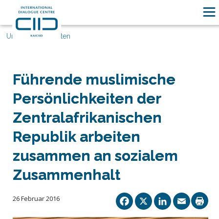
Unsere Geschichten
Führende muslimische
Persönlichkeiten der
Zentralafrikanischen
Republik arbeiten
zusammen an sozialem
Zusammenhalt
Facebook
X
Linked
Ema
26 Februar 2016