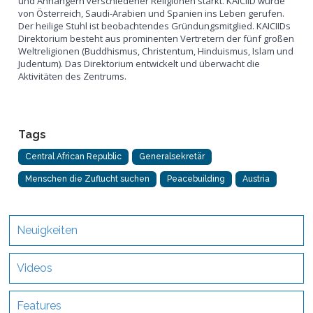
und Anhängern verschiedener Religionen stärkt. KAICIID wurde
von Österreich, Saudi-Arabien und Spanien ins Leben gerufen.
Der heilige Stuhl ist beobachtendes Gründungsmitglied. KAICIIDs
Direktorium besteht aus prominenten Vertretern der fünf großen
Weltreligionen (Buddhismus, Christentum, Hinduismus, Islam und
Judentum). Das Direktorium entwickelt und überwacht die
Aktivitäten des Zentrums.
Tags
Central African Republic
Generalsekretär
Menschen die Zuflucht suchen
Peacebuilding
Austria
Neuigkeiten
Videos
Features