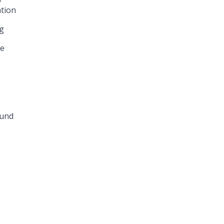
tion
g
he
 und