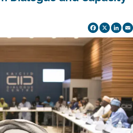
Facebo
X
Li