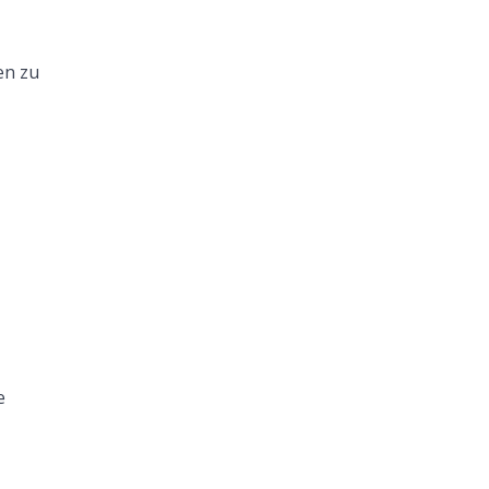
en zu
e