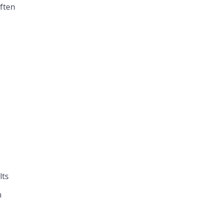
ften
lts
n