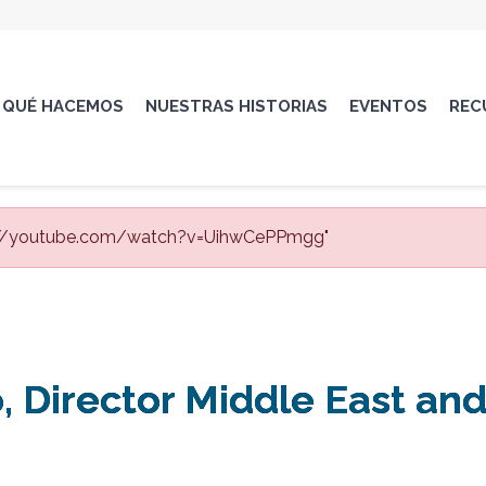
QUÉ HACEMOS
NUESTRAS HISTORIAS
EVENTOS
REC
ps://youtube.com/watch?v=UihwCePPmgg"
, Director Middle East an