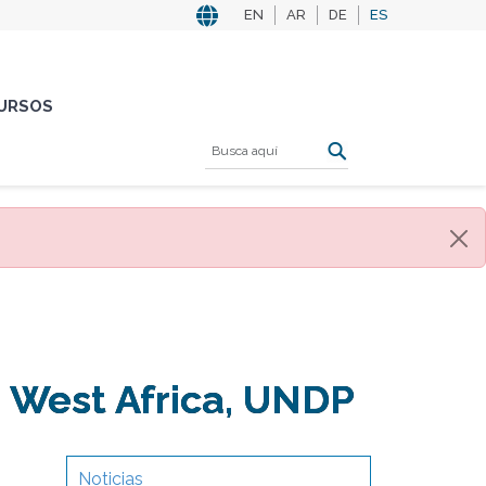
EN
AR
DE
ES
URSOS
d West Africa, UNDP
Noticias