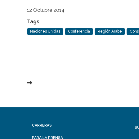
12 Octubre 2014
Tags
Naciones Unidas
Conferencia
Región Árabe
Conso
CARRERAS
S
PARA LA PRENSA