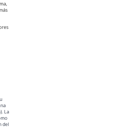
rma,
 más
ores
su
una
). La
como
n del