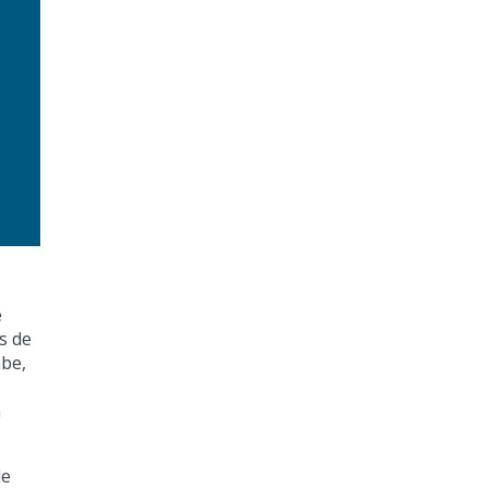
e
s de
abe,
n
de