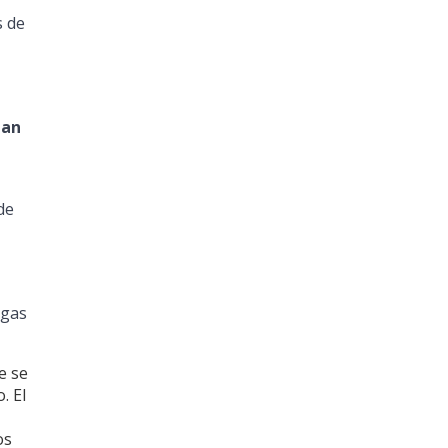
s de
man
de
egas
e se
. El
os