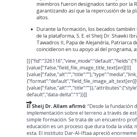
miembros fueron designados tanto por la Red
garantizando así que la repercusión de la p
altos.
Durante la formación, los becados también
de la plataforma, S. E. el Sheij Dr. Shawki I
Tawadros II, Papa de Alejandría, Patriarca de
coincidieron en su apoyo al del programa, 
[[{"fid":"326116","view_mode":"default","fields":{"
[value]":false,"field_file_image_title_text[en][0]
[value]":false,"alt":"","title":""},"type":"media","link
{"format":"default","field_file_image_alt_text[en][0
[value]":false,"alt":"","title":""}},"attributes":{"s
default","data-delta":"1"}}]]
El Sheij Dr. Allam afirmó
: “Desde la fundación 
implementación sobre el terreno a través de es
simple formación. Se trata de un encuentro prof
educación es un proceso que dura toda la vida; 
esta. El instituto Dar-Al-Iftaa apreció enormem