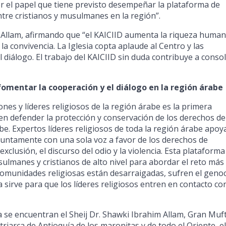
ver el papel que tiene previsto desempeñar la plataforma de
ntre cristianos y musulmanes en la región”.
. Allam, afirmando que “el KAICIID aumenta la riqueza huma
a convivencia. La Iglesia copta aplaude al Centro y las
 diálogo. El trabajo del KAICIID sin duda contribuye a consol
fomentar la cooperación y el diálogo en la región árabe
ones y líderes religiosos de la región árabe es la primera
n defender la protección y conservación de los derechos de
e. Expertos líderes religiosos de toda la región árabe apoy
juntamente con una sola voz a favor de los derechos de
exclusión, el discurso del odio y la violencia. Esta plataforma
sulmanes y cristianos de alto nivel para abordar el reto más
 comunidades religiosas están desarraigadas, sufren el genoc
 sirve para que los líderes religiosos entren en contacto co
se encuentran el Sheij Dr. Shawki Ibrahim Allam, Gran Muft
riarca de Antioquía de los maronitas y de todo el Oriente, el