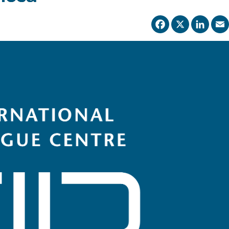
Facebo
X
Li