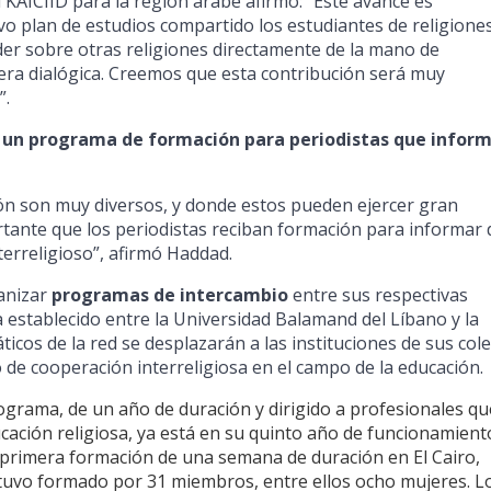
AICIID para la región árabe afirmó: “Este avance es
vo plan de estudios compartido los estudiantes de religione
der sobre otras religiones directamente de la mano de
era dialógica. Creemos que esta contribución será muy
”.
un programa de formación para periodistas que infor
ón son muy diversos, y donde estos pueden ejercer gran
portante que los periodistas reciban formación para informar 
terreligioso”, afirmó Haddad.
anizar
programas de intercambio
entre sus respectivas
ha establecido entre la Universidad Balamand del Líbano y la
icos de la red se desplazarán a las instituciones de sus col
o de cooperación interreligiosa en el campo de la educación.
grama, de un año de duración y dirigido a profesionales qu
cación religiosa, ya está en su quinto año de funcionamiento
 primera formación de una semana de duración en El Cairo,
estuvo formado por 31 miembros, entre ellos ocho mujeres. L