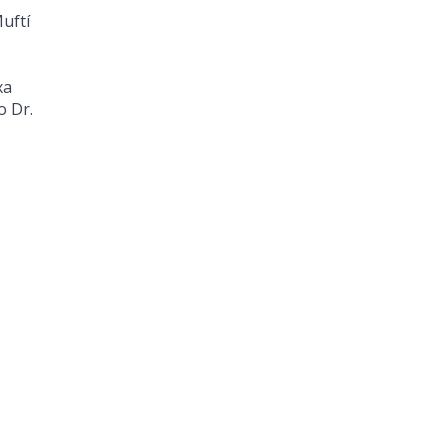
Muftí
xa
o Dr.